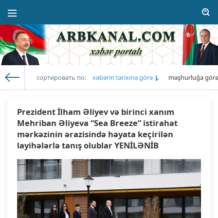
сортировать по:
xəbərin tarixinə görə
məşhurluğa gör
Arb Kanal
» Xəbərlərin siyahısı: 18.04.2025
Prezident İlham Əliyev və birinci xanım
Mehriban Əliyeva “Sea Breeze” istirahət
mərkəzinin ərazisində həyata keçirilən
layihələrlə tanış olublar YENİLƏNİB