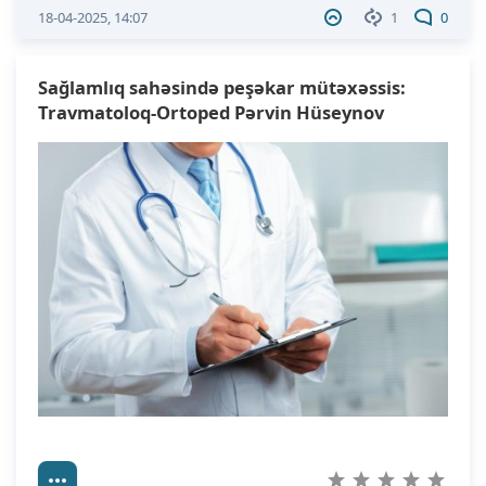
18-04-2025, 14:07
1
0
Sağlamlıq sahəsində peşəkar mütəxəssis:
Travmatoloq-Ortoped Pərvin Hüseynov