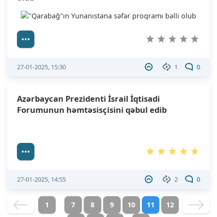
27-01-2025, 15:30
1
0
Azərbaycan Prezidenti İsrail İqtisadi
Forumunun həmtəsisçisini qəbul edib
27-01-2025, 14:55
2
0
1
7
8
9
10
11
12