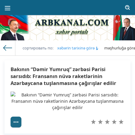
сортировать по:
xəbərin tarixinə görə
məşhurluğa gör
Arb Kanal
» Xəbərlərin siyahısı: Yanvar 2025 illər » Səhifə 11
Bakının “Dəmir Yumruq” zərbəsi Parisi
sarsıdıb: Fransanın nüvə raketlərinin
Azərbaycana tuşlanmasına çağırışlar edilir