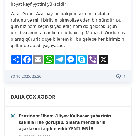
həyat keyfiyyətini yüksəldir.
Zəfər Günü, Azərbaycan xalqının əzmini, qələbə
ruhunu və milli birliyini simvolizə edən bir gündür. Bu
gün biz həm keçmişi yad edir, həm də gələcək üçün
ümid və əmin-amanlıq dolu baxırıq. Münasib Qurbanov
olaraq qürurla deyə bilərəm ki, bu qələbə hər birimizin
qəlbində əbədi yaşayacaq.
Share
Facebook
Email
WhatsApp
Telegram
Messenger
Skype
Viber
X
30-10-2025, 23:26
4
DAHA ÇOX XƏBƏR
Prezident İlham Əliyev Kəlbəcər şəhərinin
sakinləri ilə görüşüb, onlara mənzillərin
açarlarını təqdim edib YENİLƏNİB
gündəm / siyasət