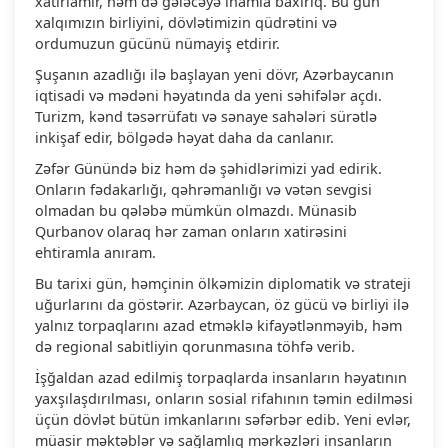
xatırlamır, həm də gələcəyə inamla baxırıq. Bu gün
xalqımızın birliyini, dövlətimizin qüdrətini və
ordumuzun gücünü nümayiş etdirir.
Şuşanın azadlığı ilə başlayan yeni dövr, Azərbaycanın
iqtisadi və mədəni həyatında da yeni səhifələr açdı.
Turizm, kənd təsərrüfatı və sənaye sahələri sürətlə
inkişaf edir, bölgədə həyat daha da canlanır.
Zəfər Günündə biz həm də şəhidlərimizi yad edirik.
Onların fədakarlığı, qəhrəmanlığı və vətən sevgisi
olmadan bu qələbə mümkün olmazdı. Münasib
Qurbanov olaraq hər zaman onların xatirəsini
ehtiramla anıram.
Bu tarixi gün, həmçinin ölkəmizin diplomatik və strateji
uğurlarını da göstərir. Azərbaycan, öz gücü və birliyi ilə
yalnız torpaqlarını azad etməklə kifayətlənməyib, həm
də regional sabitliyin qorunmasına töhfə verib.
İşğaldan azad edilmiş torpaqlarda insanların həyatının
yaxşılaşdırılması, onların sosial rifahının təmin edilməsi
üçün dövlət bütün imkanlarını səfərbər edib. Yeni evlər,
müasir məktəblər və sağlamlıq mərkəzləri insanların