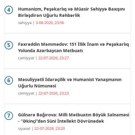
Humanizm, Peşəkarlıq və Müasir Səhiyyə Baxışını
Birləşdirən Uğurlu Rəhbərlik
səhiyyə |
3-08-2026, 23:56
Fəxrəddin Məmmədov: 151 İllik İnam və Peşəkarlıq
Yolunda Azərbaycan Mətbuatı
cəmiyyət |
22-07-2026, 23:27
Məsuliyyətli İdarəçilik və Humanist Yanaşmanın
Uğurlu Nümunəsi
cəmiyyət |
22-07-2026, 23:23
Gülnarə Bağırova: Milli Mətbuatın Böyük Salnaməsi
- “Əkinçi”dən Süni İntellekt Dövrünədək
siyasət |
22-07-2026, 23:20