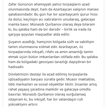
Zəfər Gününün əhəmiyyəti yalnız torpaqların azad
olunmasında deyil, həm də Azərbaycan xalqının mənəvi
qələbəsindədir. Bu gün hər bir azərbaycanlı qürur hissi
ilə dolur, keçmişin acı xatirələrini unudaraq, gələcəyə
inamla baxır. Münasib Qurbanov olaraq deyə bilərəm
ki, bu qələbə həm də bir dərsdir – birlik və iradə ilə
qarşıya qoyulan məqsədlər əldə edilir.
Şuşanın azadlığı, həmçinin bölgədə sülh və sabitliyin
təmin olunmasına xidmət edir. Azərbaycan, öz
torpaqlarında inkişafı, rifahı və əmin-amanlığı təmin
etmək üçün bütün imkanlardan istifadə edir. Bu qələbə
həm də bölgədəki geosiyasi tarazlığı dəyişdirən bir
hadisədir.
Dövlətimizin dəstəyi ilə azad edilmiş torpaqlarda
iqtisadiyyatın bərpası sürətlə gedir. Müasir məktəblər,
tibb mərkəzləri və sosial obyektlər tikilir. İnsanlar artıq
rahat yaşayış şəraitinə malikdir və gələcəyə ümidlə
baxırlar. Münasib Qurbanov olaraq vurğulamaq
istəyirəm ki, bu inkişaf, hər bir vətəndaşın ruh
yüksəkliyini artırır.