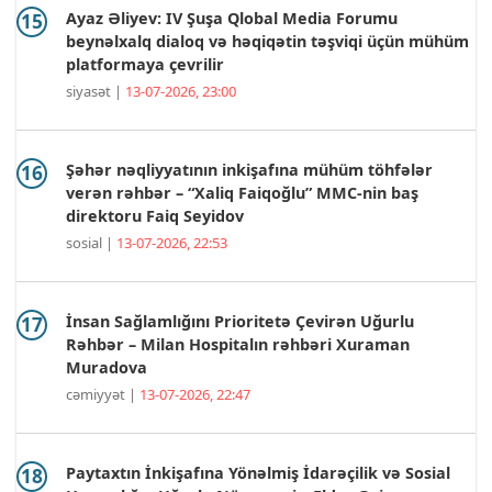
Ayaz Əliyev: IV Şuşa Qlobal Media Forumu
beynəlxalq dialoq və həqiqətin təşviqi üçün mühüm
platformaya çevrilir
siyasət |
13-07-2026, 23:00
Şəhər nəqliyyatının inkişafına mühüm töhfələr
verən rəhbər – “Xaliq Faiqoğlu” MMC-nin baş
direktoru Faiq Seyidov
sosial |
13-07-2026, 22:53
İnsan Sağlamlığını Prioritetə Çevirən Uğurlu
Rəhbər – Milan Hospitalın rəhbəri Xuraman
Muradova
cəmiyyət |
13-07-2026, 22:47
Paytaxtın İnkişafına Yönəlmiş İdarəçilik və Sosial