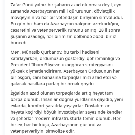
Zəfər Günü yalnız bir şəhərin azad olunması deyil, eyni
zamanda Azərbaycanın milli qürurunun, dövlətçilik
mövqeyinin və hər bir vətəndaşın birliyinin simvoludur.
Bu gün biz həm də Azərbaycan xalqının əzmkarlığını,
cəsarətini və vətənpərvərlik ruhunu anırıq. 28 il sonra
Şuşanın azadlığı, hər birimizin qəlbində əbədi bir iz
buraxdı.
Mən, Münasib Qurbanov, bu tarixi hadisəni
xatırlayarkən, ordumuzun göstərdiyi qəhrəmanlığı və
Prezident İlham Əliyevin uzaqgörən strategiyasını
yüksək qiymətləndirirəm. Azərbaycan Ordusunun hər
bir əsgəri, canı bahasına torpaqlarımızı azad etdi və
gələcək nəsillərə parlaq bir örnək qoydu.
İşğaldan azad olunan torpaqlarda artıq həyat tam
bərpa olunub. İnsanlar doğma yurdlarına qayıdıb, yeni
evlərdə, komfort şəraitdə yaşayırlar. Dövlətimizin
həyata keçirdiyi böyük investisiyalar sayəsində kəndlər
və şəhərlər modern infrastrukturla təmin olunub. Hər
bir ev, hər bir küçə, Azərbaycanın gücünü və
vətənpərvərliyini simvolizə edir.