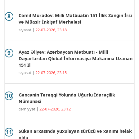
Cəmil Muradov: Milli Mətbuatın 151 İllik Zəngin İrsi
və Müasir İnkişaf Mərhələsi
siyasət |
22-07-2026, 23:18
Ayaz Əliyev: Azərbaycan Mətbuatı - Milli
Dəyərlərdən Qlobal İnformasiya Məkanına Uzanan
151 İl
siyasət |
22-07-2026, 23:15
Gəncənin Tərəqqi Yolunda Uğurlu İdarəçilik
Nümunəsi
cəmiyyət |
22-07-2026, 23:12
Sükan arxasında yuxulayan sürücü və xanımı həlak
oldu