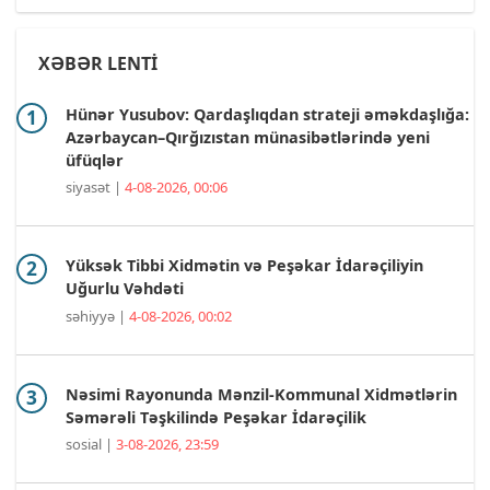
XƏBƏR LENTİ
Hünər Yusubov: Qardaşlıqdan strateji əməkdaşlığa:
Azərbaycan–Qırğızıstan münasibətlərində yeni
üfüqlər
siyasət |
4-08-2026, 00:06
Yüksək Tibbi Xidmətin və Peşəkar İdarəçiliyin
Uğurlu Vəhdəti
səhiyyə |
4-08-2026, 00:02
Nəsimi Rayonunda Mənzil-Kommunal Xidmətlərin
Səmərəli Təşkilində Peşəkar İdarəçilik
sosial |
3-08-2026, 23:59