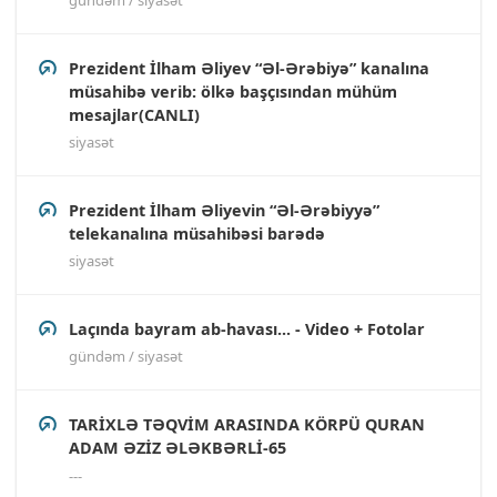
Prezident İlham Əliyev “Əl-Ərəbiyə” kanalına
müsahibə verib: ölkə başçısından mühüm
mesajlar(CANLI)
siyasət
Prezident İlham Əliyevin “Əl-Ərəbiyyə”
telekanalına müsahibəsi barədə
siyasət
Laçında bayram ab-havası... - Video + Fotolar
gündəm / siyasət
TARİXLƏ TƏQVİM ARASINDA KÖRPÜ QURAN
ADAM ƏZİZ ƏLƏKBƏRLİ-65
---