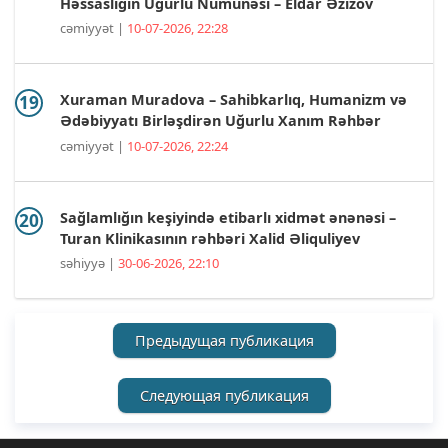
Həssaslığın Uğurlu Nümunəsi – Eldar Əzizov
cəmiyyət |
10-07-2026, 22:28
Xuraman Muradova – Sahibkarlıq, Humanizm və
Ədəbiyyatı Birləşdirən Uğurlu Xanım Rəhbər
cəmiyyət |
10-07-2026, 22:24
Sağlamlığın keşiyində etibarlı xidmət ənənəsi –
Turan Klinikasının rəhbəri Xalid Əliquliyev
səhiyyə |
30-06-2026, 22:10
Предыдущая публикация
Следующая публикация