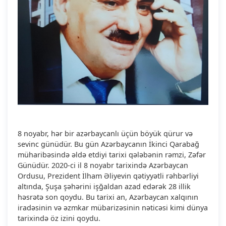
8 noyabr, hər bir azərbaycanlı üçün böyük qürur və
sevinc günüdür. Bu gün Azərbaycanın İkinci Qarabağ
müharibəsində əldə etdiyi tarixi qələbənin rəmzi, Zəfər
Günüdür. 2020-ci il 8 noyabr tarixində Azərbaycan
Ordusu, Prezident İlham Əliyevin qətiyyətli rəhbərliyi
altında, Şuşa şəhərini işğaldan azad edərək 28 illik
həsrətə son qoydu. Bu tarixi an, Azərbaycan xalqının
iradəsinin və əzmkar mübarizəsinin nəticəsi kimi dünya
tarixində öz izini qoydu.