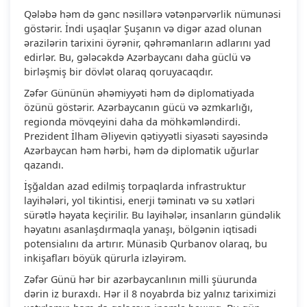
Qələbə həm də gənc nəsillərə vətənpərvərlik nümunəsi
göstərir. İndi uşaqlar Şuşanın və digər azad olunan
ərazilərin tarixini öyrənir, qəhrəmanların adlarını yad
edirlər. Bu, gələcəkdə Azərbaycanı daha güclü və
birləşmiş bir dövlət olaraq qoruyacaqdır.
Zəfər Gününün əhəmiyyəti həm də diplomatiyada
özünü göstərir. Azərbaycanın gücü və əzmkarlığı,
regionda mövqeyini daha da möhkəmləndirdi.
Prezident İlham Əliyevin qətiyyətli siyasəti sayəsində
Azərbaycan həm hərbi, həm də diplomatik uğurlar
qazandı.
İşğaldan azad edilmiş torpaqlarda infrastruktur
layihələri, yol tikintisi, enerji təminatı və su xətləri
sürətlə həyata keçirilir. Bu layihələr, insanların gündəlik
həyatını asanlaşdırmaqla yanaşı, bölgənin iqtisadi
potensialını da artırır. Münasib Qurbanov olaraq, bu
inkişafları böyük qürurla izləyirəm.
Zəfər Günü hər bir azərbaycanlının milli şüurunda
dərin iz buraxdı. Hər il 8 noyabrda biz yalnız tariximizi