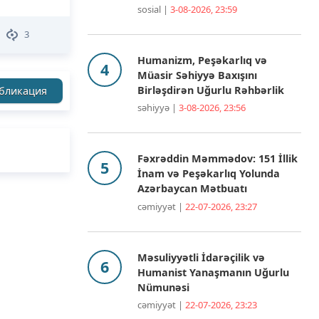
sosial |
3-08-2026, 23:59
3
Humanizm, Peşəkarlıq və
Müasir Səhiyyə Baxışını
Birləşdirən Uğurlu Rəhbərlik
бликация
səhiyyə |
3-08-2026, 23:56
Fəxrəddin Məmmədov: 151 İllik
İnam və Peşəkarlıq Yolunda
Azərbaycan Mətbuatı
cəmiyyət |
22-07-2026, 23:27
Məsuliyyətli İdarəçilik və
Humanist Yanaşmanın Uğurlu
Nümunəsi
cəmiyyət |
22-07-2026, 23:23