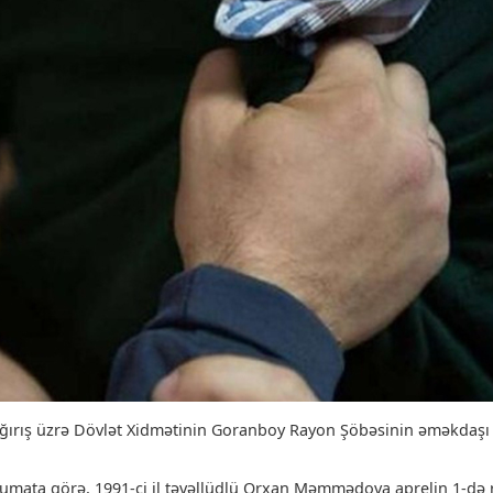
ağırış üzrə Dövlət Xidmətinin Goranboy Rayon Şöbəsinin əməkdaşı
lumata görə, 1991-ci il təvəllüdlü Orxan Məmmədova aprelin 1-də