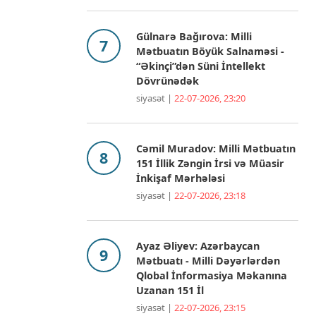
Gülnarə Bağırova: Milli
Mətbuatın Böyük Salnaməsi -
“Əkinçi”dən Süni İntellekt
Dövrünədək
siyasət |
22-07-2026, 23:20
Cəmil Muradov: Milli Mətbuatın
151 İllik Zəngin İrsi və Müasir
İnkişaf Mərhələsi
siyasət |
22-07-2026, 23:18
Ayaz Əliyev: Azərbaycan
Mətbuatı - Milli Dəyərlərdən
Qlobal İnformasiya Məkanına
Uzanan 151 İl
siyasət |
22-07-2026, 23:15