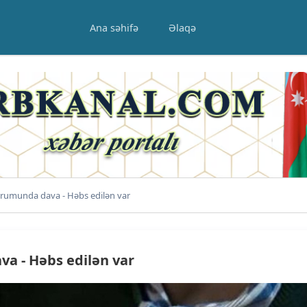
Ana səhifə
Əlaqə
rumunda dava - Həbs edilən var
a - Həbs edilən var