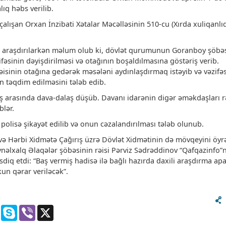
ıq həbs verilib.
alışan Orxan İnzibati Xətalar Məcəlləsinin 510-cu (Xırda xuliqanlı
l araşdırılarkən məlum olub ki, dövlət qurumunun Goranboy şöbə
ifəsinin dəyişdirilməsi və otağının boşaldılmasına göstəriş verib.
əisinin otağına gedərək məsələni aydınlaşdırmaq istəyib və vəzifə
in təqdim edilməsini tələb edib.
ş arasında dava-dalaş düşüb. Davanı idarənin digər əməkdaşları r
blər.
olisə şikayət edilib və onun cəzalandırılması tələb olunub.
 və Hərbi Xidmətə Çağırış üzrə Dövlət Xidmətinin də mövqeyini öyr
ynəlxalq Əlaqələr şöbəsinin rəisi Pərviz Sədrəddinov “Qafqazinfo”
diq etdi: “Baş vermiş hadisə ilə bağlı hazırda daxili araşdırma apar
un qərar veriləcək”.
gram
Messenger
Skype
Viber
X