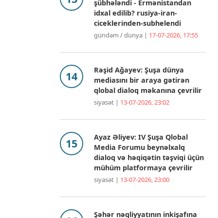
şübhələndi - Ermənistandan
idxal edilib? rusiya-iran-
ciceklerinden-subhelendi
gündəm / dünya |
17-07-2026, 17:55
Rəşid Ağayev: Şuşa dünya
mediasını bir araya gətirən
qlobal dialoq məkanına çevrilir
siyasət |
13-07-2026, 23:02
Ayaz Əliyev: IV Şuşa Qlobal
Media Forumu beynəlxalq
dialoq və həqiqətin təşviqi üçün
mühüm platformaya çevrilir
siyasət |
13-07-2026, 23:00
Şəhər nəqliyyatının inkişafına