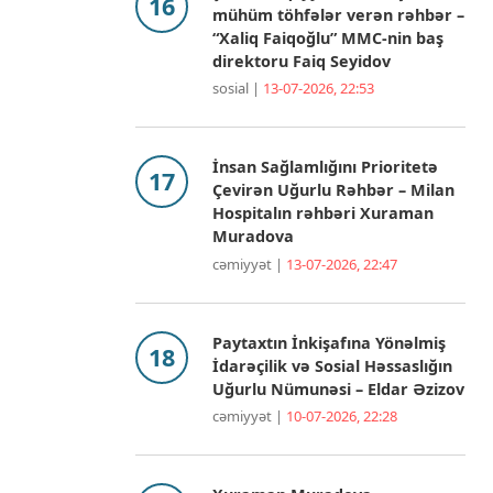
mühüm töhfələr verən rəhbər –
“Xaliq Faiqoğlu” MMC-nin baş
direktoru Faiq Seyidov
sosial |
13-07-2026, 22:53
İnsan Sağlamlığını Prioritetə
Çevirən Uğurlu Rəhbər – Milan
Hospitalın rəhbəri Xuraman
Muradova
cəmiyyət |
13-07-2026, 22:47
Paytaxtın İnkişafına Yönəlmiş
İdarəçilik və Sosial Həssaslığın
Uğurlu Nümunəsi – Eldar Əzizov
cəmiyyət |
10-07-2026, 22:28