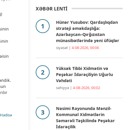
XƏBƏR LENTİ
q)
Hünər Yusubov: Qardaşlıqdan
strateji əməkdaşlığa:
sinin
Azərbaycan–Qırğızıstan
münasibətlərində yeni üfüqlər
sinin
siyasət |
4-08-2026, 00:06
əisin
Yüksək Tibbi Xidmətin və
Peşəkar İdarəçiliyin Uğurlu
əndik.
Vəhdəti
nun
səhiyyə |
4-08-2026, 00:02
ılır
Nəsimi Rayonunda Mənzil-
Kommunal Xidmətlərin
Hadisə
Səmərəli Təşkilində Peşəkar
İdarəçilik