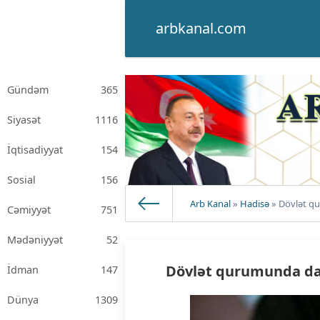
arbkanal.com
Gündəm
365
Siyasət
1116
İqtisadiyyat
154
Sosial
156
Arb Kanal
»
Hadisə
» Dövlət qu
Cəmiyyət
751
Mədəniyyət
52
Dövlət qurumunda dav
İdman
147
Dünya
1309