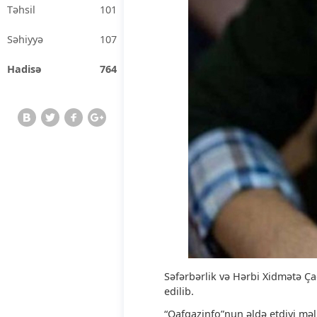
Təhsil
101
Səhiyyə
107
Hadisə
764
Səfərbərlik və Hərbi Xidmətə Ç
edilib.
“Qafqazinfo”nun əldə etdiyi mə