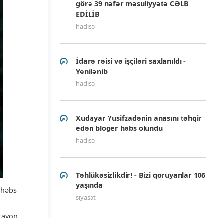
görə 39 nəfər məsuliyyətə CƏLB
EDİLİB
hadisə
İdarə rəisi və işçiləri saxlanıldı -
Yenilənib
hadisə
Xudayar Yusifzadənin anasını təhqir
edən bloger həbs olundu
hadisə
Təhlükəsizlikdir! - Bizi qoruyanlar 106
yaşında
 həbs
siyasət
 rayon