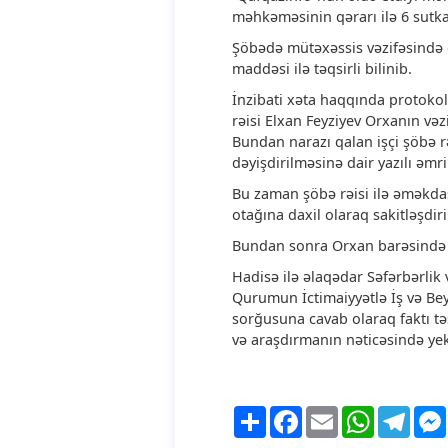
məhkəməsinin qərarı ilə 6 sutkal
Şöbədə mütəxəssis vəzifəsində ç
maddəsi ilə təqsirli bilinib.
İnzibati xəta haqqında protoko
rəisi Elxan Feyziyev Orxanın vəz
Bundan narazı qalan işçi şöbə r
dəyişdirilməsinə dair yazılı əmr
Bu zaman şöbə rəisi ilə əməkda
otağına daxil olaraq sakitləşdiri
Bundan sonra Orxan barəsində p
Hadisə ilə əlaqədar Səfərbərlik
Qurumun İctimaiyyətlə İş və Be
sorğusuna cavab olaraq faktı təs
və araşdırmanın nəticəsində yek
Share
Facebook
Email
WhatsApp
Tele