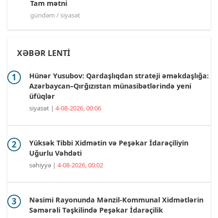
Tam mətni
gündəm / siyasət
XƏBƏR LENTİ
Hünər Yusubov: Qardaşlıqdan strateji əməkdaşlığa:
Azərbaycan–Qırğızıstan münasibətlərində yeni
üfüqlər
siyasət |
4-08-2026, 00:06
Yüksək Tibbi Xidmətin və Peşəkar İdarəçiliyin
Uğurlu Vəhdəti
səhiyyə |
4-08-2026, 00:02
Nəsimi Rayonunda Mənzil-Kommunal Xidmətlərin
Səmərəli Təşkilində Peşəkar İdarəçilik