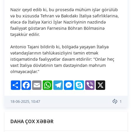
Nazir qeyd edib ki, bu prosesdə mühüm işlər görülüb
və bu xüsusda Tehran və Bakıdakı İtaliya səfirliklərinə,
eləcə də İtaliya Xarici İşlər Nazirliyinin nəzdində
fəaliyyət göstərən Farnesina Böhran Bölməsinə
təşəkkür edilir.
Antonio Tajani bildirib ki, bölgədə yaşayan İtaliya
vətəndaşlarının təhlükəsizliyini təmin etmək
istiqamətində fəaliyyətlər davam etdirilir: “Onlar heç
vaxt İtaliya dövlətinin tam dəstəyindən məhrum
olmayacaqlar.”
Share
Facebook
Email
WhatsApp
Telegram
Messenger
Skype
Viber
X
18-06-2025, 10:47
1
DAHA ÇOX XƏBƏR