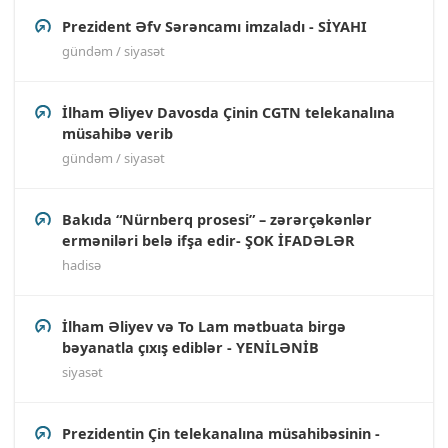
Prezident Əfv Sərəncamı imzaladı - SİYAHI
gündəm / siyasət
İlham Əliyev Davosda Çinin CGTN telekanalına
müsahibə verib
gündəm / siyasət
Bakıda “Nürnberq prosesi” – zərərçəkənlər
erməniləri belə ifşa edir- ŞOK İFADƏLƏR
hadisə
İlham Əliyev və To Lam mətbuata birgə
bəyanatla çıxış ediblər - YENİLƏNİB
siyasət
Prezidentin Çin telekanalına müsahibəsinin -