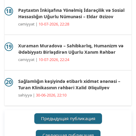
Paytaxtın İnkişafına Yönəlmiş İdarəçilik və Sosial
Həssaslığın Uğurlu Nümunəsi – Eldar Əzizov
cəmiyyət |
10-07-2026, 22:28
Xuraman Muradova – Sahibkarlıq, Humanizm və
Ədəbiyyatı Birləşdirən Uğurlu Xanım Rəhbər
cəmiyyət |
10-07-2026, 22:24
Sağlamlığın keşiyində etibarlı xidmət ənənəsi –
Turan Klinikasının rəhbəri Xalid Əliquliyev
səhiyyə |
30-06-2026, 22:10
Предыдущая публикация
Следующая публикация