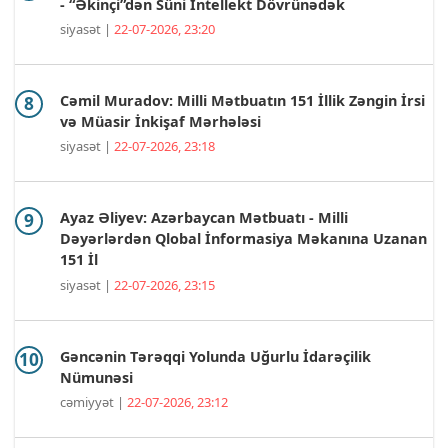
- “Əkinçi”dən Süni İntellekt Dövrünədək
siyasət |
22-07-2026, 23:20
Cəmil Muradov: Milli Mətbuatın 151 İllik Zəngin İrsi
və Müasir İnkişaf Mərhələsi
siyasət |
22-07-2026, 23:18
Ayaz Əliyev: Azərbaycan Mətbuatı - Milli
Dəyərlərdən Qlobal İnformasiya Məkanına Uzanan
151 İl
siyasət |
22-07-2026, 23:15
Gəncənin Tərəqqi Yolunda Uğurlu İdarəçilik
Nümunəsi
cəmiyyət |
22-07-2026, 23:12