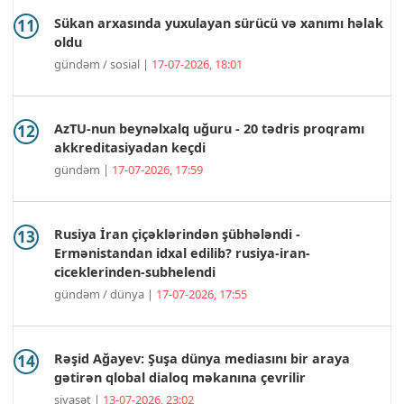
Sükan arxasında yuxulayan sürücü və xanımı həlak
oldu
gündəm / sosial |
17-07-2026, 18:01
AzTU-nun beynəlxalq uğuru - 20 tədris proqramı
akkreditasiyadan keçdi
gündəm |
17-07-2026, 17:59
Rusiya İran çiçəklərindən şübhələndi -
Ermənistandan idxal edilib? rusiya-iran-
ciceklerinden-subhelendi
gündəm / dünya |
17-07-2026, 17:55
Rəşid Ağayev: Şuşa dünya mediasını bir araya
gətirən qlobal dialoq məkanına çevrilir
siyasət |
13-07-2026, 23:02