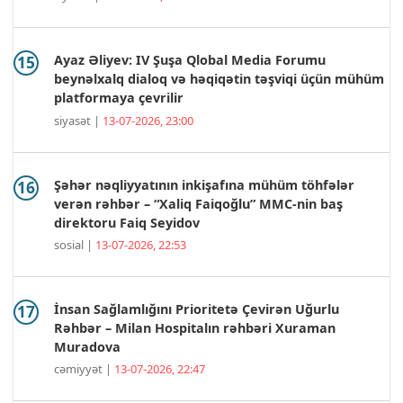
Ayaz Əliyev: IV Şuşa Qlobal Media Forumu
beynəlxalq dialoq və həqiqətin təşviqi üçün mühüm
platformaya çevrilir
siyasət |
13-07-2026, 23:00
Şəhər nəqliyyatının inkişafına mühüm töhfələr
verən rəhbər – “Xaliq Faiqoğlu” MMC-nin baş
direktoru Faiq Seyidov
sosial |
13-07-2026, 22:53
İnsan Sağlamlığını Prioritetə Çevirən Uğurlu
Rəhbər – Milan Hospitalın rəhbəri Xuraman
Muradova
cəmiyyət |
13-07-2026, 22:47