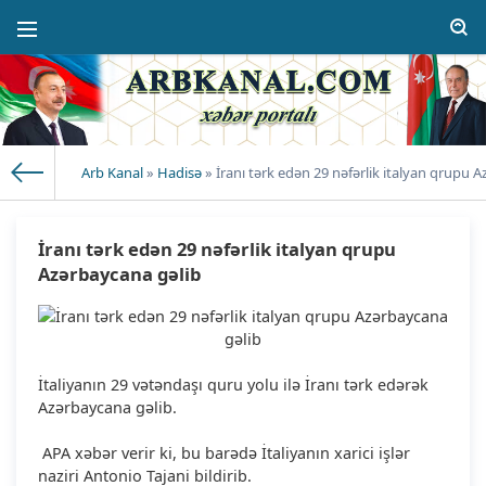
Arb Kanal
»
Hadisə
» İranı tərk edən 29 nəfərlik italyan qrupu 
İranı tərk edən 29 nəfərlik italyan qrupu
Azərbaycana gəlib
İtaliyanın 29 vətəndaşı quru yolu ilə İranı tərk edərək
Azərbaycana gəlib.
APA xəbər verir ki, bu barədə İtaliyanın xarici işlər
naziri Antonio Tajani bildirib.