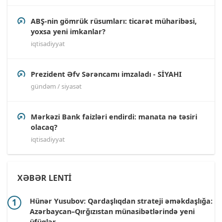
ABŞ-nin gömrük rüsumları: ticarət müharibəsi,
yoxsa yeni imkanlar?
i̇qtisadiyyat
Prezident Əfv Sərəncamı imzaladı - SİYAHI
gündəm / siyasət
Mərkəzi Bank faizləri endirdi: manata nə təsiri
olacaq?
i̇qtisadiyyat
XƏBƏR LENTİ
Hünər Yusubov: Qardaşlıqdan strateji əməkdaşlığa:
Azərbaycan–Qırğızıstan münasibətlərində yeni
üfüqlər