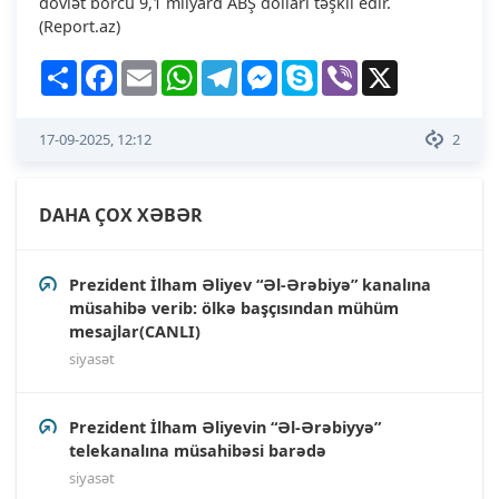
dövlət borcu 9,1 milyard ABŞ dolları təşkil edir.
(Report.az)
Share
Facebook
Email
WhatsApp
Telegram
Messenger
Skype
Viber
X
17-09-2025, 12:12
2
DAHA ÇOX XƏBƏR
Prezident İlham Əliyev “Əl-Ərəbiyə” kanalına
müsahibə verib: ölkə başçısından mühüm
mesajlar(CANLI)
siyasət
Prezident İlham Əliyevin “Əl-Ərəbiyyə”
telekanalına müsahibəsi barədə
siyasət