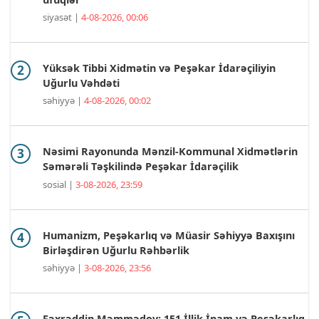
siyasət |
4-08-2026, 00:06
Yüksək Tibbi Xidmətin və Peşəkar İdarəçiliyin
Uğurlu Vəhdəti
səhiyyə |
4-08-2026, 00:02
Nəsimi Rayonunda Mənzil-Kommunal Xidmətlərin
Səmərəli Təşkilində Peşəkar İdarəçilik
sosial |
3-08-2026, 23:59
Humanizm, Peşəkarlıq və Müasir Səhiyyə Baxışını
Birləşdirən Uğurlu Rəhbərlik
səhiyyə |
3-08-2026, 23:56
Fəxrəddin Məmmədov: 151 İllik İnam və Peşəkarlıq