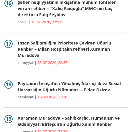
Şəhər nəqliyyatının inkişafına mühüm töhfələr
verən rəhbər – “Xaliq Faiqoğlu” MMC-nin baş
direktoru Faiq Seyidov
sosial |
13-07-2026, 22:53
İnsan Sağlamlığını Prioritetə Çevirən Uğurlu
Rəhbər – Milan Hospitalın rəhbəri Xuraman
Muradova
cəmiyyət |
13-07-2026, 22:47
Paytaxtın İnkişafına Yönəlmiş İdarəçilik və Sosial
Həssaslığın Uğurlu Nümunəsi – Eldar Əzizov
cəmiyyət |
10-07-2026, 22:28
Xuraman Muradova – Sahibkarlıq, Humanizm və
Ədəbiyyatı Birləşdirən Uğurlu Xanım Rəhbər
cəmiyyət |
10-07-2026, 22:24