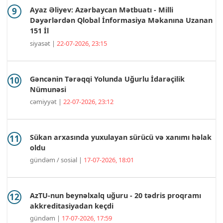
Ayaz Əliyev: Azərbaycan Mətbuatı - Milli
Dəyərlərdən Qlobal İnformasiya Məkanına Uzanan
151 İl
siyasət |
22-07-2026, 23:15
Gəncənin Tərəqqi Yolunda Uğurlu İdarəçilik
Nümunəsi
cəmiyyət |
22-07-2026, 23:12
Sükan arxasında yuxulayan sürücü və xanımı həlak
oldu
gündəm / sosial |
17-07-2026, 18:01
AzTU-nun beynəlxalq uğuru - 20 tədris proqramı
akkreditasiyadan keçdi
gündəm |
17-07-2026, 17:59