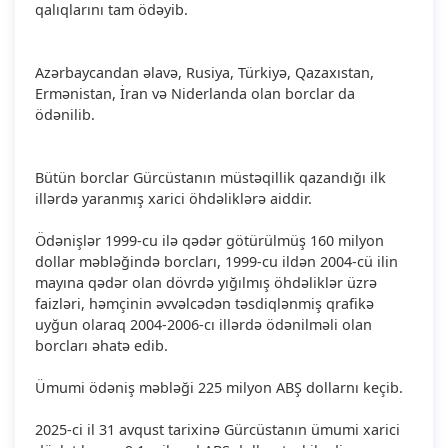
qalıqlarını tam ödəyib.
Azərbaycandan əlavə, Rusiya, Türkiyə, Qazaxıstan,
Ermənistan, İran və Niderlanda olan borclar da
ödənilib.
Bütün borclar Gürcüstanın müstəqillik qazandığı ilk
illərdə yaranmış xarici öhdəliklərə aiddir.
Ödənişlər 1999-cu ilə qədər götürülmüş 160 milyon
dollar məbləğində borcları, 1999-cu ildən 2004-cü ilin
mayına qədər olan dövrdə yığılmış öhdəliklər üzrə
faizləri, həmçinin əvvəlcədən təsdiqlənmiş qrafikə
uyğun olaraq 2004-2006-cı illərdə ödənilməli olan
borcları əhatə edib.
Ümumi ödəniş məbləği 225 milyon ABŞ dollarnı keçib.
2025-ci il 31 avqust tarixinə Gürcüstanın ümumi xarici