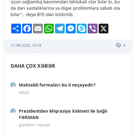
üçün sağlamlıq baxımından təhlükəli olar bilər ki, bu
da dəri xəstəliklərinə və digər problemlərə səbəb ola
bilər",- deyə BTE-dən bildirilib.
Share
Facebook
Email
WhatsApp
Telegram
Messenger
Skype
Viber
X
11-08-2025, 13:18
0
DAHA ÇOX XƏBƏR
Məktəbli formaları bu il neçəyədir?
təhsil
Prezidentdən Miqrasiya Xidməti ilə bağlı
FƏRMAN
gündəm / siyasət