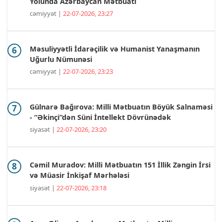
Yolunda Azərbaycan Mətbuatı
cəmiyyət |
22-07-2026, 23:27
Məsuliyyətli İdarəçilik və Humanist Yanaşmanın
Uğurlu Nümunəsi
cəmiyyət |
22-07-2026, 23:23
Gülnarə Bağırova: Milli Mətbuatın Böyük Salnaməsi
- “Əkinçi”dən Süni İntellekt Dövrünədək
siyasət |
22-07-2026, 23:20
Cəmil Muradov: Milli Mətbuatın 151 İllik Zəngin İrsi
və Müasir İnkişaf Mərhələsi
siyasət |
22-07-2026, 23:18