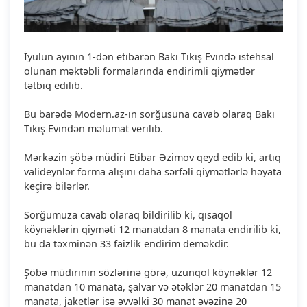
İyulun ayının 1-dən etibarən Bakı Tikiş Evində istehsal
olunan məktəbli formalarında endirimli qiymətlər
tətbiq edilib.
Bu barədə Modern.az-ın sorğusuna cavab olaraq Bakı
Tikiş Evindən məlumat verilib.
Mərkəzin şöbə müdiri Etibar Əzimov qeyd edib ki, artıq
valideynlər forma alışını daha sərfəli qiymətlərlə həyata
keçirə bilərlər.
Sorğumuza cavab olaraq bildirilib ki, qısaqol
köynəklərin qiyməti 12 manatdan 8 manata endirilib ki,
bu da təxminən 33 faizlik endirim deməkdir.
Şöbə müdirinin sözlərinə görə, uzunqol köynəklər 12
manatdan 10 manata, şalvar və ətəklər 20 manatdan 15
manata, jaketlər isə əvvəlki 30 manat əvəzinə 20