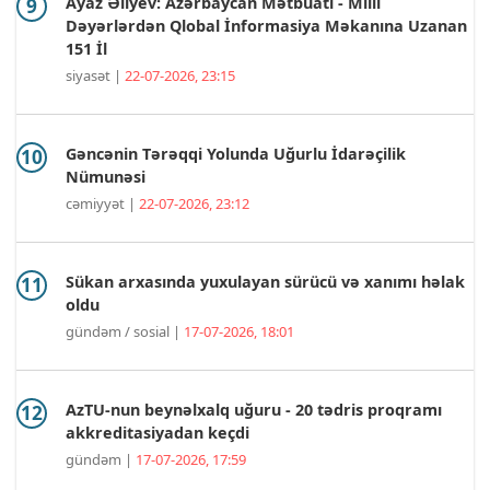
Ayaz Əliyev: Azərbaycan Mətbuatı - Milli
Dəyərlərdən Qlobal İnformasiya Məkanına Uzanan
151 İl
siyasət |
22-07-2026, 23:15
Gəncənin Tərəqqi Yolunda Uğurlu İdarəçilik
Nümunəsi
cəmiyyət |
22-07-2026, 23:12
Sükan arxasında yuxulayan sürücü və xanımı həlak
oldu
gündəm / sosial |
17-07-2026, 18:01
AzTU-nun beynəlxalq uğuru - 20 tədris proqramı
akkreditasiyadan keçdi
gündəm |
17-07-2026, 17:59