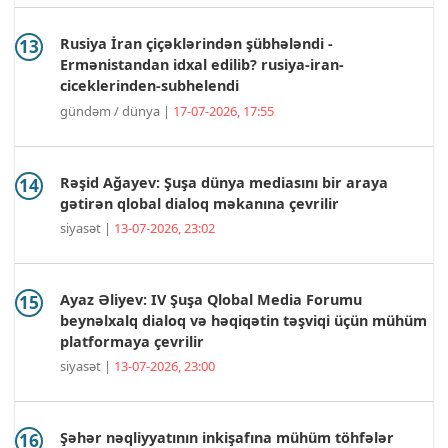
Rusiya İran çiçəklərindən şübhələndi -
Ermənistandan idxal edilib? rusiya-iran-
ciceklerinden-subhelendi
gündəm / dünya |
17-07-2026, 17:55
Rəşid Ağayev: Şuşa dünya mediasını bir araya
gətirən qlobal dialoq məkanına çevrilir
siyasət |
13-07-2026, 23:02
Ayaz Əliyev: IV Şuşa Qlobal Media Forumu
beynəlxalq dialoq və həqiqətin təşviqi üçün mühüm
platformaya çevrilir
siyasət |
13-07-2026, 23:00
Şəhər nəqliyyatının inkişafına mühüm töhfələr