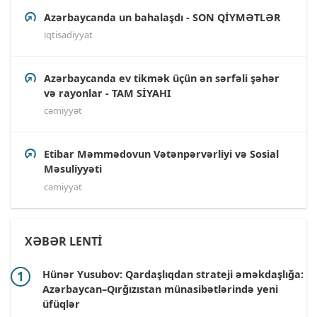
Azərbaycanda un bahalaşdı - SON QİYMƏTLƏR
i̇qtisadiyyat
Azərbaycanda ev tikmək üçün ən sərfəli şəhər
və rayonlar - TAM SİYAHI
cəmiyyət
Etibar Məmmədovun Vətənpərvərliyi və Sosial
Məsuliyyəti
cəmiyyət
XƏBƏR LENTİ
Hünər Yusubov: Qardaşlıqdan strateji əməkdaşlığa:
Azərbaycan–Qırğızıstan münasibətlərində yeni
üfüqlər