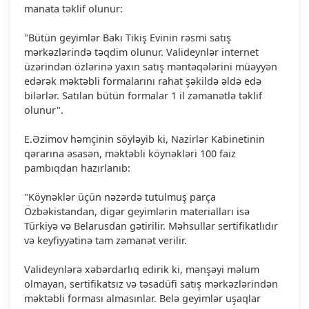
manata təklif olunur:
"Bütün geyimlər Bakı Tikiş Evinin rəsmi satış
mərkəzlərində təqdim olunur. Valideynlər internet
üzərindən özlərinə yaxın satış məntəqələrini müəyyən
edərək məktəbli formalarını rahat şəkildə əldə edə
bilərlər. Satılan bütün formalar 1 il zəmanətlə təklif
olunur".
E.Əzimov həmçinin söyləyib ki, Nazirlər Kabinetinin
qərarına əsasən, məktəbli köynəkləri 100 faiz
pambıqdan hazırlanıb:
"Köynəklər üçün nəzərdə tutulmuş parça
Özbəkistandan, digər geyimlərin materialları isə
Türkiyə və Belarusdan gətirilir. Məhsullar sertifikatlıdır
və keyfiyyətinə tam zəmanət verilir.
Valideynlərə xəbərdarlıq edirik ki, mənşəyi məlum
olmayan, sertifikatsız və təsadüfi satış mərkəzlərindən
məktəbli forması almasınlar. Belə geyimlər uşaqlar