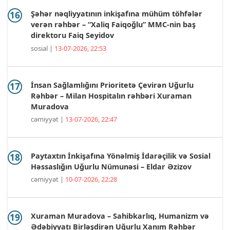
Şəhər nəqliyyatının inkişafına mühüm töhfələr
verən rəhbər – “Xaliq Faiqoğlu” MMC-nin baş
direktoru Faiq Seyidov
sosial |
13-07-2026, 22:53
İnsan Sağlamlığını Prioritetə Çevirən Uğurlu
Rəhbər – Milan Hospitalın rəhbəri Xuraman
Muradova
cəmiyyət |
13-07-2026, 22:47
Paytaxtın İnkişafına Yönəlmiş İdarəçilik və Sosial
Həssaslığın Uğurlu Nümunəsi – Eldar Əzizov
cəmiyyət |
10-07-2026, 22:28
Xuraman Muradova – Sahibkarlıq, Humanizm və
Ədəbiyyatı Birləşdirən Uğurlu Xanım Rəhbər