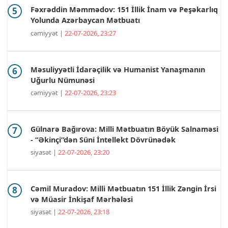
Fəxrəddin Məmmədov: 151 İllik İnam və Peşəkarlıq
Yolunda Azərbaycan Mətbuatı
cəmiyyət |
22-07-2026, 23:27
Məsuliyyətli İdarəçilik və Humanist Yanaşmanın
Uğurlu Nümunəsi
cəmiyyət |
22-07-2026, 23:23
Gülnarə Bağırova: Milli Mətbuatın Böyük Salnaməsi
- “Əkinçi”dən Süni İntellekt Dövrünədək
siyasət |
22-07-2026, 23:20
Cəmil Muradov: Milli Mətbuatın 151 İllik Zəngin İrsi
və Müasir İnkişaf Mərhələsi
siyasət |
22-07-2026, 23:18