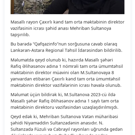
Masallı rayon Çaxırlı kənd tam orta məktəbinin direktor
vəzifəsinin icrası şəhid anası Mehriban Sultanoya
tapşırılıb.
Bu barədə “Qafqazinfo”nun sorğusuna cavab olaraq
Lənkəran-Astara Regional Təhsil İdarəsindən bildirilib.
Məlumatda qeyd olunub ki, hazırda Masallı şəhəri
Rafiq Əlihəsənov adına 1 nömrəli tam orta ümumtəhsil
məktəbinin direktor müavini olan M.Sultanovaya 8
yanvardan etibarən Çaxırlı kənd tam orta ümumtəhsil
məktəbinin direktor vəzifələrinin icrası həvalə olunub.
Məlumat üçün bildirək ki, M.Sultanova 2023-cü ildə
Masallı şəhər Rafiq Əlihəsənov adına 1 saylı tam orta
məktəbinin direktoru vəzifəsindən uzaqlaşdırılmışdı.
Qeyd edək ki, Mehriban Sultanova Vətən müharibəsi
şəhidi Niyaməddin Sultanzadənin anasıdır. N.
Sultanzadə Füzuli və Cəbrayıl rayonları uğrunda gedən