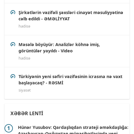
Şirkətlərin vəzifəli şəxsləri cinayət məsuliyyətinə
cəlb edildi - ƏMƏLİYYAT
hadisə
Məsələ böyüyür: Analizlər köhnə imiş,
görüntülər yayıldı - Video
hadisə
Türkiyənin yeni səfiri vəzifəsinin icrasına nə vaxt
başlayacaq? - RƏSMİ
siyasət
XƏBƏR LENTİ
Hünər Yusubov: Qardaşlıqdan strateji əməkdaşlığa:
Azərbaycan–Qırğızıstan münasibətlərində yeni