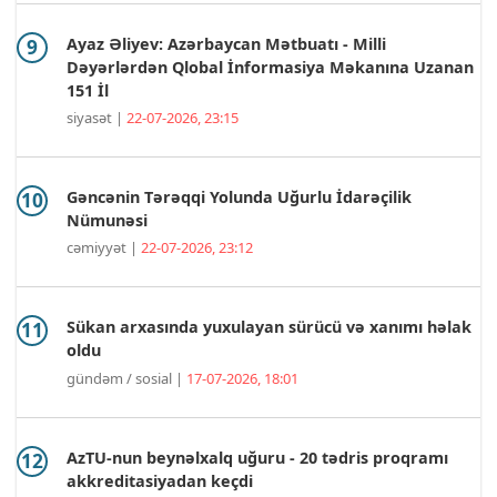
Ayaz Əliyev: Azərbaycan Mətbuatı - Milli
Dəyərlərdən Qlobal İnformasiya Məkanına Uzanan
151 İl
siyasət |
22-07-2026, 23:15
Gəncənin Tərəqqi Yolunda Uğurlu İdarəçilik
Nümunəsi
cəmiyyət |
22-07-2026, 23:12
Sükan arxasında yuxulayan sürücü və xanımı həlak
oldu
gündəm / sosial |
17-07-2026, 18:01
AzTU-nun beynəlxalq uğuru - 20 tədris proqramı
akkreditasiyadan keçdi