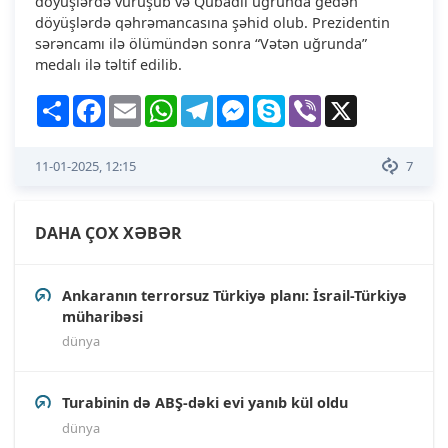
döyüşlərdə vuruşub və Qubadlı uğrunda gedən
döyüşlərdə qəhrəmancasına şəhid olub. Prezidentin
sərəncamı ilə ölümündən sonra “Vətən uğrunda”
medalı ilə təltif edilib.
Share
Facebook
Email
WhatsApp
Telegram
Messenger
Skype
Viber
X
11-01-2025, 12:15
7
DAHA ÇOX XƏBƏR
Ankaranın terrorsuz Türkiyə planı: İsrail-Türkiyə
müharibəsi
dünya
Turabinin də ABŞ-dəki evi yanıb kül oldu
dünya