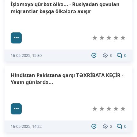
İşləməyə qürbət ölkə... - Rusiyadan qovulan
miqrantlar başqa ölkələrə axışır
16-05-2025, 15:30
0
0
Hindistan Pakistana qarşı TƏXRİBATA KEÇİR -
Yaxın günlərdə...
16-05-2025, 14:22
2
0