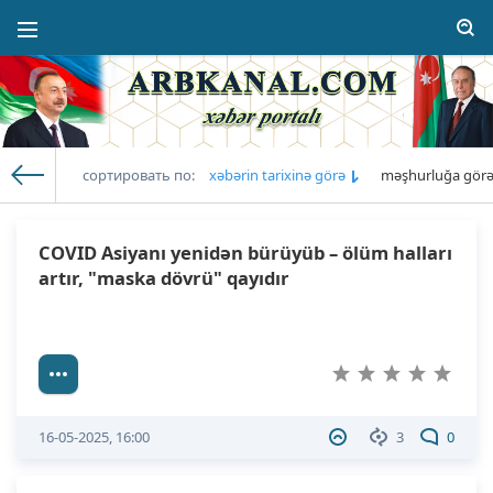
сортировать по:
xəbərin tarixinə görə
məşhurluğa gör
Arb Kanal
» Xəbərlərin siyahısı: 16.05.2025
COVID Asiyanı yenidən bürüyüb – ölüm halları
artır, "maska dövrü" qayıdır
16-05-2025, 16:00
3
0