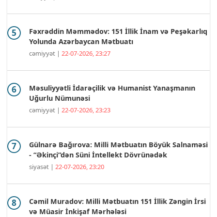
Fəxrəddin Məmmədov: 151 İllik İnam və Peşəkarlıq
Yolunda Azərbaycan Mətbuatı
cəmiyyət |
22-07-2026, 23:27
Məsuliyyətli İdarəçilik və Humanist Yanaşmanın
Uğurlu Nümunəsi
cəmiyyət |
22-07-2026, 23:23
Gülnarə Bağırova: Milli Mətbuatın Böyük Salnaməsi
- “Əkinçi”dən Süni İntellekt Dövrünədək
siyasət |
22-07-2026, 23:20
Cəmil Muradov: Milli Mətbuatın 151 İllik Zəngin İrsi
və Müasir İnkişaf Mərhələsi