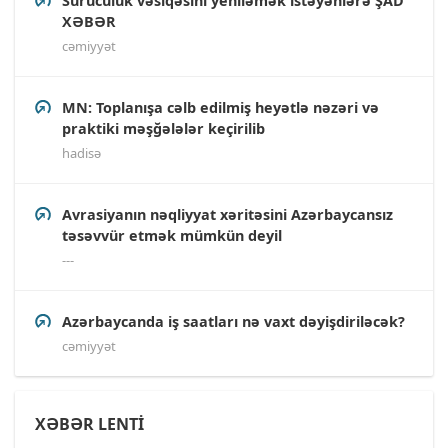
Sürücülük vəsiqəsini yeniləmək istəyənlərə ŞAD
XƏBƏR
cəmiyyət
MN: Toplanışa cəlb edilmiş heyətlə nəzəri və
praktiki məşğələlər keçirilib
hadisə
Avrasiyanın nəqliyyat xəritəsini Azərbaycansız
təsəvvür etmək mümkün deyil
---
Azərbaycanda iş saatları nə vaxt dəyişdiriləcək?
cəmiyyət
XƏBƏR LENTİ