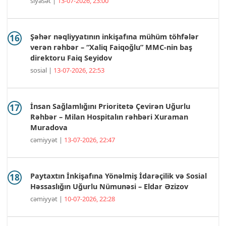
siyasət |
13-07-2026, 23:00
Şəhər nəqliyyatının inkişafına mühüm töhfələr
verən rəhbər – “Xaliq Faiqoğlu” MMC-nin baş
direktoru Faiq Seyidov
sosial |
13-07-2026, 22:53
İnsan Sağlamlığını Prioritetə Çevirən Uğurlu
Rəhbər – Milan Hospitalın rəhbəri Xuraman
Muradova
cəmiyyət |
13-07-2026, 22:47
Paytaxtın İnkişafına Yönəlmiş İdarəçilik və Sosial
Həssaslığın Uğurlu Nümunəsi – Eldar Əzizov
cəmiyyət |
10-07-2026, 22:28