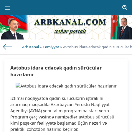
Arb Kanal
»
Cəmiyyət
» Avtobus idarə edəcək qadın sürücülər ha
Avtobus idarə edəcək qadın sürücülər
hazırlanır
İctimai nəqliyyatda qadın sürücülərin iştirakını
artırmaq məqsədilə Azərbaycan Yerüstü Nəqliyyat
Agentliyi (AYNA) yeni təlim proqramına start verib.
Proqram çərçivəsində namizədlər avtobus sürücüsü
kimi peşəkar fəaliyyətə başlamaq üçün nəzəri və
praktiki cəhətdən hazırlıq keçirlər.