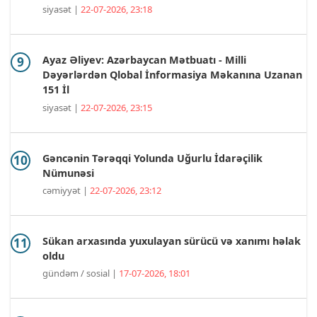
siyasət |
22-07-2026, 23:18
Ayaz Əliyev: Azərbaycan Mətbuatı - Milli
Dəyərlərdən Qlobal İnformasiya Məkanına Uzanan
151 İl
siyasət |
22-07-2026, 23:15
Gəncənin Tərəqqi Yolunda Uğurlu İdarəçilik
Nümunəsi
cəmiyyət |
22-07-2026, 23:12
Sükan arxasında yuxulayan sürücü və xanımı həlak
oldu
gündəm / sosial |
17-07-2026, 18:01