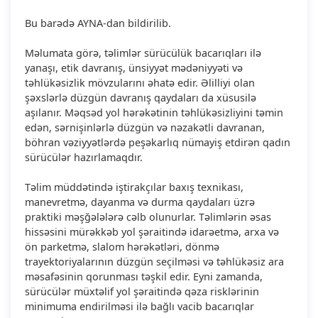
Bu barədə AYNA-dan bildirilib.
Məlumata görə, təlimlər sürücülük bacarıqları ilə
yanaşı, etik davranış, ünsiyyət mədəniyyəti və
təhlükəsizlik mövzularını əhatə edir. Əlilliyi olan
şəxslərlə düzgün davranış qaydaları da xüsusilə
aşılanır. Məqsəd yol hərəkətinin təhlükəsizliyini təmin
edən, sərnişinlərlə düzgün və nəzakətli davranan,
böhran vəziyyətlərdə peşəkarlıq nümayiş etdirən qadın
sürücülər hazırlamaqdır.
Təlim müddətində iştirakçılar baxış texnikası,
manevretmə, dayanma və durma qaydaları üzrə
praktiki məşğələlərə cəlb olunurlar. Təlimlərin əsas
hissəsini mürəkkəb yol şəraitində idarəetmə, arxa və
ön parketmə, slalom hərəkətləri, dönmə
trayektoriyalarının düzgün seçilməsi və təhlükəsiz ara
məsafəsinin qorunması təşkil edir. Eyni zamanda,
sürücülər müxtəlif yol şəraitində qəza risklərinin
minimuma endirilməsi ilə bağlı vacib bacarıqlar