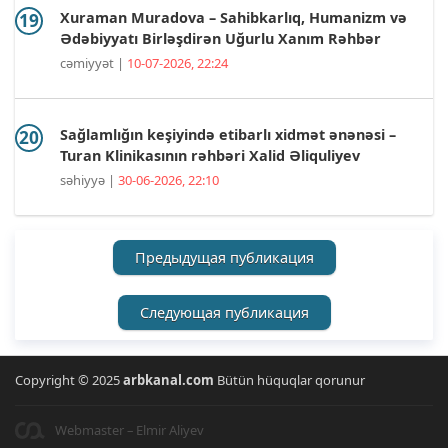
Xuraman Muradova – Sahibkarlıq, Humanizm və
Ədəbiyyatı Birləşdirən Uğurlu Xanım Rəhbər
cəmiyyət |
10-07-2026, 22:24
Sağlamlığın keşiyində etibarlı xidmət ənənəsi –
Turan Klinikasının rəhbəri Xalid Əliquliyev
səhiyyə |
30-06-2026, 22:10
Предыдущая публикация
Следующая публикация
Copyright © 2025
arbkanal.com
Bütün hüquqlar qorunur
Webmaster – Elmir Aliyev