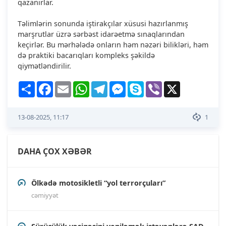
qazanırlar.
Təlimlərin sonunda iştirakçılar xüsusi hazırlanmış
marşrutlar üzrə sərbəst idarəetmə sınaqlarından
keçirlər. Bu mərhələdə onların həm nəzəri bilikləri, həm
də praktiki bacarıqları kompleks şəkildə
qiymətləndirilir.
Share
Facebook
Email
WhatsApp
Telegram
Messenger
Skype
Viber
X
13-08-2025, 11:17
1
DAHA ÇOX XƏBƏR
Ölkədə motosikletli “yol terrorçuları”
cəmiyyət