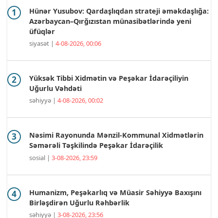
Hünər Yusubov: Qardaşlıqdan strateji əməkdaşlığa:
Azərbaycan–Qırğızıstan münasibətlərində yeni
üfüqlər
siyasət |
4-08-2026, 00:06
Yüksək Tibbi Xidmətin və Peşəkar İdarəçiliyin
Uğurlu Vəhdəti
səhiyyə |
4-08-2026, 00:02
Nəsimi Rayonunda Mənzil-Kommunal Xidmətlərin
Səmərəli Təşkilində Peşəkar İdarəçilik
sosial |
3-08-2026, 23:59
Humanizm, Peşəkarlıq və Müasir Səhiyyə Baxışını
Birləşdirən Uğurlu Rəhbərlik
səhiyyə |
3-08-2026, 23:56