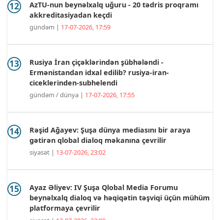
AzTU-nun beynəlxalq uğuru - 20 tədris proqramı
akkreditasiyadan keçdi
gündəm |
17-07-2026, 17:59
Rusiya İran çiçəklərindən şübhələndi -
Ermənistandan idxal edilib? rusiya-iran-
ciceklerinden-subhelendi
gündəm / dünya |
17-07-2026, 17:55
Rəşid Ağayev: Şuşa dünya mediasını bir araya
gətirən qlobal dialoq məkanına çevrilir
siyasət |
13-07-2026, 23:02
Ayaz Əliyev: IV Şuşa Qlobal Media Forumu
beynəlxalq dialoq və həqiqətin təşviqi üçün mühüm
platformaya çevrilir