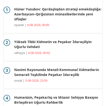
Hünər Yusubov: Qardaşlıqdan strateji əməkdaşlığa:
Azərbaycan–Qırğızıstan münasibətlərində yeni
üfüqlər
siyasət |
4-08-2026, 00:06
Yüksək Tibbi Xidmətin və Peşəkar İdarəçiliyin
Uğurlu Vəhdəti
səhiyyə |
4-08-2026, 00:02
Nəsimi Rayonunda Mənzil-Kommunal Xidmətlərin
Səmərəli Təşkilində Peşəkar İdarəçilik
sosial |
3-08-2026, 23:59
Humanizm, Peşəkarlıq və Müasir Səhiyyə Baxışını
Birləşdirən Uğurlu Rəhbərlik