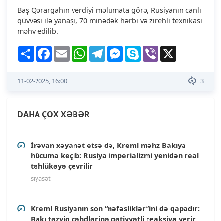
Baş Qərargahın verdiyi məlumata görə, Rusiyanın canlı
qüvvəsi ilə yanaşı, 70 minədək hərbi və zirehli texnikası
məhv edilib.
Share
Facebook
Email
WhatsApp
Telegram
Messenger
Skype
Viber
X
11-02-2025, 16:00
3
DAHA ÇOX XƏBƏR
İrəvan xəyanət etsə də, Kreml məhz Bakıya
hücuma keçib: Rusiya imperializmi yenidən real
təhlükəyə çevrilir
siyasət
Kreml Rusiyanın son “nəfəsliklər”ini də qapadır:
Bakı təzyiq cəhdlərinə qətiyyətli reaksiya verir