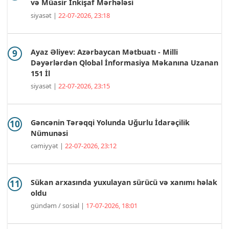
və Müasir İnkişaf Mərhələsi
siyasət |
22-07-2026, 23:18
Ayaz Əliyev: Azərbaycan Mətbuatı - Milli
Dəyərlərdən Qlobal İnformasiya Məkanına Uzanan
151 İl
siyasət |
22-07-2026, 23:15
Gəncənin Tərəqqi Yolunda Uğurlu İdarəçilik
Nümunəsi
cəmiyyət |
22-07-2026, 23:12
Sükan arxasında yuxulayan sürücü və xanımı həlak
oldu
gündəm / sosial |
17-07-2026, 18:01