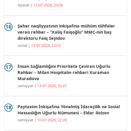
siyasət |
13-07-2026, 23:00
Şəhər nəqliyyatının inkişafına mühüm töhfələr
verən rəhbər – “Xaliq Faiqoğlu” MMC-nin baş
direktoru Faiq Seyidov
sosial |
13-07-2026, 22:53
İnsan Sağlamlığını Prioritetə Çevirən Uğurlu
Rəhbər – Milan Hospitalın rəhbəri Xuraman
Muradova
cəmiyyət |
13-07-2026, 22:47
Paytaxtın İnkişafına Yönəlmiş İdarəçilik və Sosial
Həssaslığın Uğurlu Nümunəsi – Eldar Əzizov
cəmiyyət |
10-07-2026, 22:28