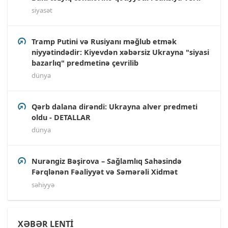
siyasət
Tramp Putini və Rusiyanı məğlub etmək
niyyətindədir: Kiyevdən xəbərsiz Ukrayna "siyasi
bazarlıq" predmetinə çevrilib
dünya
Qərb dalana dirəndi: Ukrayna alver predmeti
oldu - DETALLAR
dünya
Nurəngiz Bəşirova – Sağlamlıq Sahəsində
Fərqlənən Fəaliyyət və Səmərəli Xidmət
səhiyyə
XƏBƏR LENTİ