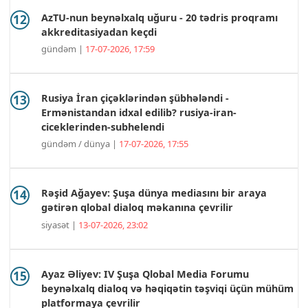
AzTU-nun beynəlxalq uğuru - 20 tədris proqramı
akkreditasiyadan keçdi
gündəm |
17-07-2026, 17:59
Rusiya İran çiçəklərindən şübhələndi -
Ermənistandan idxal edilib? rusiya-iran-
ciceklerinden-subhelendi
gündəm / dünya |
17-07-2026, 17:55
Rəşid Ağayev: Şuşa dünya mediasını bir araya
gətirən qlobal dialoq məkanına çevrilir
siyasət |
13-07-2026, 23:02
Ayaz Əliyev: IV Şuşa Qlobal Media Forumu
beynəlxalq dialoq və həqiqətin təşviqi üçün mühüm
platformaya çevrilir