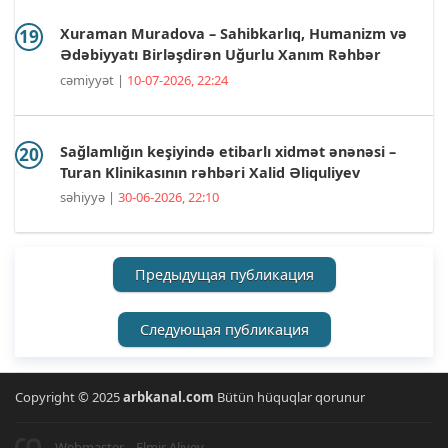
Xuraman Muradova – Sahibkarlıq, Humanizm və
Ədəbiyyatı Birləşdirən Uğurlu Xanım Rəhbər
cəmiyyət |
10-07-2026, 22:24
Sağlamlığın keşiyində etibarlı xidmət ənənəsi –
Turan Klinikasının rəhbəri Xalid Əliquliyev
səhiyyə |
30-06-2026, 22:10
Предыдущая публикация
Следующая публикация
Copyright © 2025
arbkanal.com
Bütün hüquqlar qorunur
Webmaster – Elmir Aliyev