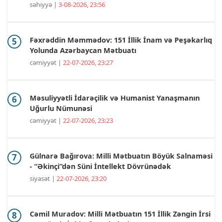
səhiyyə |
3-08-2026, 23:56
Fəxrəddin Məmmədov: 151 İllik İnam və Peşəkarlıq
Yolunda Azərbaycan Mətbuatı
cəmiyyət |
22-07-2026, 23:27
Məsuliyyətli İdarəçilik və Humanist Yanaşmanın
Uğurlu Nümunəsi
cəmiyyət |
22-07-2026, 23:23
Gülnarə Bağırova: Milli Mətbuatın Böyük Salnaməsi
- “Əkinçi”dən Süni İntellekt Dövrünədək
siyasət |
22-07-2026, 23:20
Cəmil Muradov: Milli Mətbuatın 151 İllik Zəngin İrsi