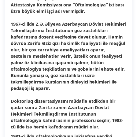
Attestasiya Komissiyası ona “Oftalmologiya” ixtisası
üzrə böyük elmi işçi adı vermişdir.
1967-ci ildə Z.Ə.Əliyeva Azərbaycan Dövlət Həkimləri
Təkmilləşdirmə İnstitutunun göz xəstəlikləri
kafedrasına dosent vəzifəsinə dəvət olunur. Həmin
dövrdə Zərifə Əziz qızı həkimlik fəaliyyəti ilə məşğul
olur, bir çox cərrahiyə əməliyyatları aparır,
xəstələrə məsləhətlər verir, üstəlik onun fəaliyyəti
yalnız öz klinikasına qapanıb qalmır, bütün
oftalmologiya təşkilatlarını və şöbələrini əhatə edir.
Bununla yanaşı o, göz xəstəlikləri üzrə
təkmilləşdirmə kurslarının dinləyici həkimləri ilə
pedaqoji iş aparır.
Doktorluq dissertasiyasını müdafiə etdikdən bir
qədər sonra Zərifə xanım Azərbaycan Dövlət
Həkimləri Təkmilləşdirmə İnstitutunun
oftalmologiya kafedrasının professoru seçilir, 1983-
cü ildə isə həmin kafedranın müdiri olur.
1981-ci ildə oftalmologiyanın inkişafına verdiyi