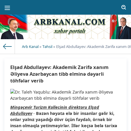
Arb Kanal
»
Təhsil
» Elşad Abdullayev: Akademik Zərifə xanım Əl
Elşad Abdullayev: Akademik Zərifə xanım
Əliyeva Azərbaycan tibb elminə dəyərli
töhfələr verib
Mingəçevir Turizm Kollecinin direktoru Elşad
Abdullayev
-
Bəzən həyata elə bir insanlar gəlir ki,
onlar yalnız yaşadığı dövr üçün faydalı, örnək bir
insan olmaqla yetinməyirlər. İllər keçsə belə tarixə