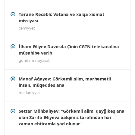
Təranə Rəcəbli: Vətənə və xalqa xidmət
missiyası
cəmiyyət
İlham Əliyev Davosda Çinin CGTN telekanalına
müsahibə verib
gündəm / siyasət
Manaf Ağayev: Görkəmli alim, mərhəmətli
insan, müqəddəs ana
mədəniyyət
Səttar Möhbalıyev: "Görkəmli alim, qayğıkeş ana
olan Zərifə Əliyeva xalqımız tərəfindən hər
zaman ehtiramla yad olunur"
---