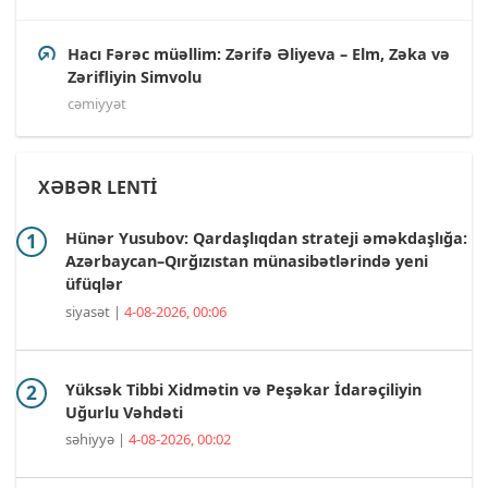
Hacı Fərəc müəllim: Zərifə Əliyeva – Elm, Zəka və
Zərifliyin Simvolu
cəmiyyət
XƏBƏR LENTİ
Hünər Yusubov: Qardaşlıqdan strateji əməkdaşlığa:
Azərbaycan–Qırğızıstan münasibətlərində yeni
üfüqlər
siyasət |
4-08-2026, 00:06
Yüksək Tibbi Xidmətin və Peşəkar İdarəçiliyin
Uğurlu Vəhdəti
səhiyyə |
4-08-2026, 00:02