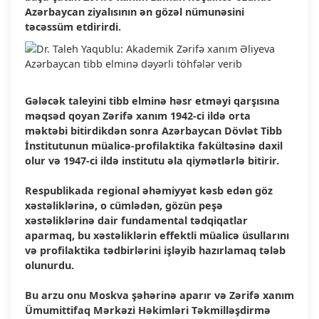
Azərbaycan ziyalısının ən gözəl nümunəsini
təcəssüm etdirirdi.
Gələcək taleyini tibb elminə həsr etməyi qarşısına
məqsəd qoyan Zərifə xanım 1942-ci ildə orta
məktəbi bitirdikdən sonra Azərbaycan Dövlət Tibb
İnstitutunun müalicə-profilaktika fakültəsinə daxil
olur və 1947-ci ildə institutu əla qiymətlərlə bitirir.
Respublikada regional əhəmiyyət kəsb edən göz
xəstəliklərinə, o cümlədən, gözün peşə
xəstəliklərinə dair fundamental tədqiqatlar
aparmaq, bu xəstəliklərin effektli müalicə üsullarını
və profilaktika tədbirlərini işləyib hazırlamaq tələb
olunurdu.
Bu arzu onu Moskva şəhərinə aparır və Zərifə xanım
Ümumittifaq Mərkəzi Həkimləri Təkmilləşdirmə