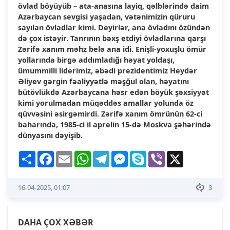
övlad böyüyüb – ata-anasına layiq, qəlblərində daim
Azərbaycan sevgisi yaşadan, vətənimizin qüruru
sayılan övladlar kimi. Deyirlər, ana övladını özündən
də çox istəyir. Tanrının bəxş etdiyi övladlarına qarşı
Zərifə xanım məhz belə ana idi. Enişli-yoxuşlu ömür
yollarında birgə addımladığı həyat yoldaşı,
ümummilli liderimiz, əbədi prezidentimiz Heydər
Əliyev gərgin fəaliyyətlə məşğul olan, həyatını
bütövlükdə Azərbaycana həsr edən böyük şəxsiyyət
kimi yorulmadan müqəddəs amallar yolunda öz
qüvvəsini əsirgəmirdi. Zərifə xanım ömrünün 62-ci
baharında, 1985-ci il aprelin 15-də Moskva şəhərində
dünyasını dəyişib.
Share
Facebook
Email
WhatsApp
Telegram
Messenger
Skype
Viber
X
16-04-2025, 01:07
3
DAHA ÇOX XƏBƏR