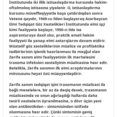
İnstitutunda iki illik ixtisaslaşdırma kursunda həkim-
oftalmoloq ixtisasına yiyələnir. O, ixtisaslaşdırma
kursunu müvəffəqiyyətlə başa çatdırdıqdan sonra
Vətənə qayıdır, 1949-cu ildən başlayaraq Azərbaycan
Elmi Tədqiqat Göz Xəstəlikləri İnstitutunda elmi işçi
kimi fəaliyyətə başlayır, 1950-ci ildə isə
aspiranturaya daxil olur, praktik əməli həkim
fəaliyyəti ilə yanaşı elmi axtarışlarını davam etdirir.
Müxtəlif göz xəstəliklərinin müalicə və profilaktika
tədbirlərinin işlənib hazırlanması ilə məşğul olan
Zərifə xanım elmi fəaliyyətinin ilk mərhələsini
traxoma infeksion xəstəliyinin müalicəsinə həsr edir.
Beləliklə, Zərifə xanımın ilk elmi araşdırmalarının
mövzusunu həyat özü müəyyənləşdirir.
Zərifə xanım tədqiqat işini traxomanın müalicəsi ilə
bağlı məsələlərə, bir az da dəqiq desək, traxomanın
müalicəsində və onun ağırlaşdığı hallarda daha
təsirli vasitələrin öyrənilməsinə, o dövr üçün yeni
olan antibiotikdən – sintomisindən istifadə
olunmasına həsr edir. Çünki sintomisin geniş