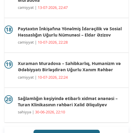
Muradova
cəmiyyət |
13-07-2026, 22:47
Paytaxtın İnkişafına Yönəlmiş İdarəçilik və Sosial
Həssaslığın Uğurlu Nümunəsi – Eldar Əzizov
cəmiyyət |
10-07-2026, 22:28
Xuraman Muradova – Sahibkarlıq, Humanizm və
Ədəbiyyatı Birləşdirən Uğurlu Xanım Rəhbər
cəmiyyət |
10-07-2026, 22:24
Sağlamlığın keşiyində etibarlı xidmət ənənəsi –
Turan Klinikasının rəhbəri Xalid Əliquliyev
səhiyyə |
30-06-2026, 22:10