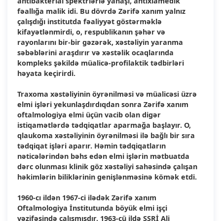
antibakterial spektrlərlə yanaşı, antixlamedik
fəallığa malik idi. Bu dövrdə Zərifə xanım yalnız
çalışdığı institutda fəaliyyət göstərməklə
kifayətlənmirdi, o, respublikanın şəhər və
rayonlarını bir-bir gəzərək, xəstəliyin yaranma
səbəblərini araşdırır və xəstəlik ocaqlarında
kompleks şəkildə müalicə-profilaktik tədbirləri
həyata keçirirdi.
Traxoma xəstəliyinin öyrənilməsi və müalicəsi üzrə
elmi işləri yekunlaşdırdıqdan sonra Zərifə xanım
oftalmologiya elmi üçün vacib olan digər
istiqamətlərdə tədqiqatlar aparmağa başlayır. O,
qlaukoma xəstəliyinin öyrənilməsi ilə bağlı bir sıra
tədqiqat işləri aparır. Həmin tədqiqatların
nəticələrindən bəhs edən elmi işlərin mətbuatda
dərc olunması klinik göz xəstəliyi sahəsində çalışan
həkimlərin biliklərinin genişlənməsinə kömək etdi.
1960-cı ildən 1967-ci ilədək Zərifə xanım
Oftalmologiya İnstitutunda böyük elmi işçi
vəzifəsində çalışmışdır. 1963-cü ildə SSRİ Ali