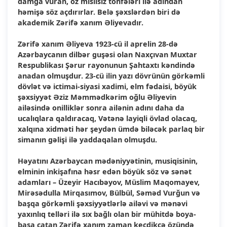
damğa vuran, öz misilsiz töhfələri ilə adından
həmişə söz açdırırlar. Belə şəxslərdən biri də
akademik Zərifə xanım Əliyevadır.
Zərifə xanım Əliyeva 1923-cü il aprelin 28-də
Azərbaycanın dilbər guşəsi olan Naxçıvan Muxtar
Respublikası Şərur rayonunun Şahtaxtı kəndində
anadan olmuşdur. 23-cü ilin yazı dövrünün görkəmli
dövlət və ictimai-siyasi xadimi, elm fədaisi, böyük
şəxsiyyət Əziz Məmmədkərim oğlu Əliyevin
ailəsində onilliklər sonra ailənin adını daha da
ucalıqlara qaldıracaq, Vətənə layiqli övlad olacaq,
xalqına xidməti hər şeydən ümdə biləcək parlaq bir
simanın gəlişi ilə yaddaqalan olmuşdu.
Həyatını Azərbaycan mədəniyyətinin, musiqisinin,
elminin inkişafına həsr edən böyük söz və sənət
adamları – Üzeyir Hacıbəyov, Müslim Maqomayev,
Mirəsədulla Mirqasımov, Bülbül, Səməd Vurğun və
başqa görkəmli şəxsiyyətlərlə ailəvi və mənəvi
yaxınlıq telləri ilə sıx bağlı olan bir mühitdə boya-
başa çatan Zərifə xanım zaman keçdikcə özündə