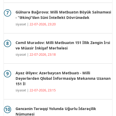
Gülnarə Bağırova: Milli Mətbuatın Böyük Salnaməsi
- “Əkinçi”dən Süni İntellekt Dövrünədək
siyasət |
22-07-2026, 23:20
Cəmil Muradov: Milli Mətbuatın 151 İllik Zəngin İrsi
və Müasir İnkişaf Mərhələsi
siyasət |
22-07-2026, 23:18
Ayaz Əliyev: Azərbaycan Mətbuatı - Milli
Dəyərlərdən Qlobal İnformasiya Məkanına Uzanan
151 İl
siyasət |
22-07-2026, 23:15
Gəncənin Tərəqqi Yolunda Uğurlu İdarəçilik
Nümunəsi