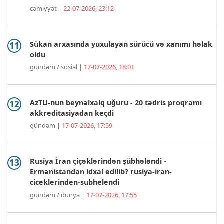
cəmiyyət |
22-07-2026, 23:12
Sükan arxasında yuxulayan sürücü və xanımı həlak
oldu
gündəm / sosial |
17-07-2026, 18:01
AzTU-nun beynəlxalq uğuru - 20 tədris proqramı
akkreditasiyadan keçdi
gündəm |
17-07-2026, 17:59
Rusiya İran çiçəklərindən şübhələndi -
Ermənistandan idxal edilib? rusiya-iran-
ciceklerinden-subhelendi
gündəm / dünya |
17-07-2026, 17:55