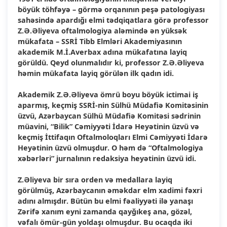
böyük töhfəyə – görmə orqanının peşə patologiyası
sahəsində apardığı elmi tədqiqatlara görə professor
Z.Ə.Əliyeva oftalmologiya aləmində ən yüksək
mükafata – SSRİ Tibb Elmləri Akademiyasının
akademik M.İ.Averbax adına mükafatına layiq
görüldü. Qeyd olunmalıdır ki, professor Z.Ə.Əliyeva
həmin mükafata layiq görülən ilk qadın idi.
Akademik Z.Ə.Əliyeva ömrü boyu böyük ictimai iş
aparmış, keçmiş SSRİ-nin Sülhü Müdafiə Komitəsinin
üzvü, Azərbaycan Sülhü Müdafiə Komitəsi sədrinin
müavini, “Bilik” Cəmiyyəti İdarə Heyətinin üzvü və
keçmiş İttifaqın Oftalmoloqları Elmi Cəmiyyəti İdarə
Heyətinin üzvü olmuşdur. O həm də “Oftalmologiya
xəbərləri” jurnalının redaksiya heyətinin üzvü idi.
Z.Əliyeva bir sıra orden və medallara layiq
görülmüş, Azərbaycanın əməkdar elm xadimi fəxri
adını almışdır. Bütün bu elmi fəaliyyəti ilə yanaşı
Zərifə xanım eyni zamanda qayğıkeş ana, gözəl,
vəfalı ömür-gün yoldaşı olmuşdur. Bu ocaqda iki