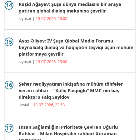
Rəşid Ağayev: Şuşa dünya mediasını bir araya
gətirən qlobal dialoq məkanına çevrilir
siyasət |
13-07-2026, 23:02
Ayaz Əliyev: IV Şuşa Qlobal Media Forumu
beynəlxalq dialoq və həqiqətin təşviqi üçün mühüm
platformaya çevrilir
siyasət |
13-07-2026, 23:00
Şəhər nəqliyyatının inkişafına mühüm töhfələr
verən rəhbər – “Xaliq Faiqoğlu” MMC-nin baş
direktoru Faiq Seyidov
sosial |
13-07-2026, 22:53
İnsan Sağlamlığını Prioritetə Çevirən Uğurlu
Rəhbər – Milan Hospitalın rəhbəri Xuraman