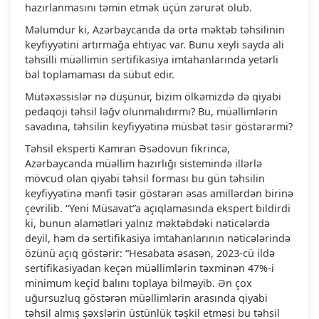
hazırlanmasını təmin etmək üçün zərurət olub.
Məlumdur ki, Azərbaycanda da orta məktəb təhsilinin
keyfiyyətini artırmağa ehtiyac var. Bunu xeyli sayda ali
təhsilli müəllimin sertifikasiya imtahanlarında yetərli
bal toplamaması da sübut edir.
Mütəxəssislər nə düşünür, bizim ölkəmizdə də qiyabi
pedaqoji təhsil ləğv olunmalıdırmı? Bu, müəllimlərin
savadına, təhsilin keyfiyyətinə müsbət təsir göstərərmi?
Təhsil eksperti Kamran Əsədovun fikrincə,
Azərbaycanda müəllim hazırlığı sistemində illərlə
mövcud olan qiyabi təhsil forması bu gün təhsilin
keyfiyyətinə mənfi təsir göstərən əsas amillərdən birinə
çevrilib. “Yeni Müsavat”a açıqlamasında ekspert bildirdi
ki, bunun əlamətləri yalnız məktəbdəki nəticələrdə
deyil, həm də sertifikasiya imtahanlarının nəticələrində
özünü açıq göstərir: “Hesabata əsasən, 2023-cü ildə
sertifikasiyadan keçən müəllimlərin təxminən 47%-i
minimum keçid balını toplaya bilməyib. Ən çox
uğursuzluq göstərən müəllimlərin arasında qiyabi
təhsil almış şəxslərin üstünlük təşkil etməsi bu təhsil