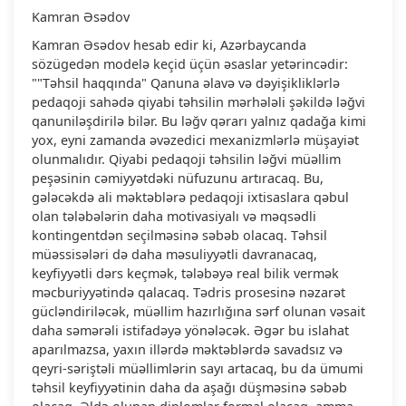
Kamran Əsədov
Kamran Əsədov hesab edir ki, Azərbaycanda
sözügedən modelə keçid üçün əsaslar yetərincədir:
""Təhsil haqqında" Qanuna əlavə və dəyişikliklərlə
pedaqoji sahədə qiyabi təhsilin mərhələli şəkildə ləğvi
qanuniləşdirilə bilər. Bu ləğv qərarı yalnız qadağa kimi
yox, eyni zamanda əvəzedici mexanizmlərlə müşayiət
olunmalıdır. Qiyabi pedaqoji təhsilin ləğvi müəllim
peşəsinin cəmiyyətdəki nüfuzunu artıracaq. Bu,
gələcəkdə ali məktəblərə pedaqoji ixtisaslara qəbul
olan tələbələrin daha motivasiyalı və məqsədli
kontingentdən seçilməsinə səbəb olacaq. Təhsil
müəssisələri də daha məsuliyyətli davranacaq,
keyfiyyətli dərs keçmək, tələbəyə real bilik vermək
məcburiyyətində qalacaq. Tədris prosesinə nəzarət
gücləndiriləcək, müəllim hazırlığına sərf olunan vəsait
daha səmərəli istifadəyə yönələcək. Əgər bu islahat
aparılmazsa, yaxın illərdə məktəblərdə savadsız və
qeyri-səriştəli müəllimlərin sayı artacaq, bu da ümumi
təhsil keyfiyyətinin daha da aşağı düşməsinə səbəb