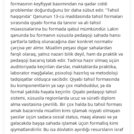
formasının keyfiyyət baxımından nə qədər ciddi
problemlər doğurduğunu bir daha sübut edir. "Təhsil
haqqında" Qanunun 13-cü maddəsində təhsil formaları
sırasında qiyabi forma da tanınır və ali təhsil
müəssisələrinə bu formada qəbul mümkündür. Lakin
qanunda bu formanın xüsusilə pedaqoji sahədə hansı
şərtlərlə tətbiq olunacağına dair konkret normativ
çərçivə yer almır. Müəllim peşəsi digər sahələrdən
fərqli olaraq, yalnız nəzəri bilik deyil, həm də praktik və
pedaqoji bacarıq tələb edir. Tədrisə hazır olmaq üçün
auditoriyada keçirilən dərslər, məktəblərdə praktika,
laborator məşğələlər, psixoloji hazırlıq və metodoloji
tədqiqatlar olduqca vacibdir. Qiyabi təhsil formasında
bu komponentlərin ya sayı çox məhduddur, ya da
formal şəkildə həyata keçirilir. Qiyabi pedaqoji təhsil
sistemi, xüsusilə regionlarda ucuz və sürətli diplom
alma vasitəsinə çevrilib. Bir çox halda bu təhsil forması
əmək bazarında müəllim kimi işləmək niyyəti olmayan
şəxslər üçün sadəcə sosial status, maaş əlavəsi və ya
gələcəkdə başqa sahədə işləmək üçün formallıq kimi
qiymətləndirilir. Bu isə dövlətin ayırdığı resursların israf