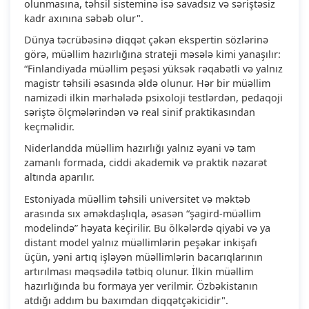
olunmasına, təhsil sisteminə isə savadsız və səriştəsiz
kadr axınına səbəb olur".
Dünya təcrübəsinə diqqət çəkən ekspertin sözlərinə
görə, müəllim hazırlığına strateji məsələ kimi yanaşılır:
“Finlandiyada müəllim peşəsi yüksək rəqabətli və yalnız
magistr təhsili əsasında əldə olunur. Hər bir müəllim
namizədi ilkin mərhələdə psixoloji testlərdən, pedaqoji
səriştə ölçmələrindən və real sinif praktikasından
keçməlidir.
Niderlandda müəllim hazırlığı yalnız əyani və tam
zamanlı formada, ciddi akademik və praktik nəzarət
altında aparılır.
Estoniyada müəllim təhsili universitet və məktəb
arasında sıx əməkdaşlıqla, əsasən “şagird-müəllim
modelində” həyata keçirilir. Bu ölkələrdə qiyabi və ya
distant model yalnız müəllimlərin peşəkar inkişafı
üçün, yəni artıq işləyən müəllimlərin bacarıqlarının
artırılması məqsədilə tətbiq olunur. İlkin müəllim
hazırlığında bu formaya yer verilmir. Özbəkistanın
atdığı addım bu baxımdan diqqətçəkicidir".