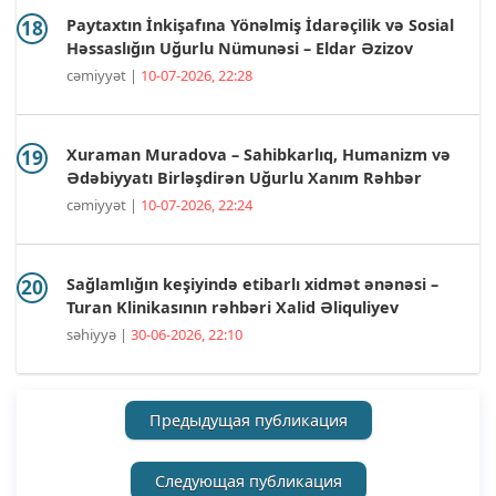
Paytaxtın İnkişafına Yönəlmiş İdarəçilik və Sosial
Həssaslığın Uğurlu Nümunəsi – Eldar Əzizov
cəmiyyət |
10-07-2026, 22:28
Xuraman Muradova – Sahibkarlıq, Humanizm və
Ədəbiyyatı Birləşdirən Uğurlu Xanım Rəhbər
cəmiyyət |
10-07-2026, 22:24
Sağlamlığın keşiyində etibarlı xidmət ənənəsi –
Turan Klinikasının rəhbəri Xalid Əliquliyev
səhiyyə |
30-06-2026, 22:10
Предыдущая публикация
Следующая публикация