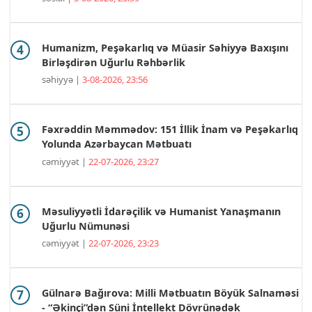
Humanizm, Peşəkarlıq və Müasir Səhiyyə Baxışını
Birləşdirən Uğurlu Rəhbərlik
səhiyyə |
3-08-2026, 23:56
Fəxrəddin Məmmədov: 151 İllik İnam və Peşəkarlıq
Yolunda Azərbaycan Mətbuatı
cəmiyyət |
22-07-2026, 23:27
Məsuliyyətli İdarəçilik və Humanist Yanaşmanın
Uğurlu Nümunəsi
cəmiyyət |
22-07-2026, 23:23
Gülnarə Bağırova: Milli Mətbuatın Böyük Salnaməsi
- “Əkinçi”dən Süni İntellekt Dövrünədək