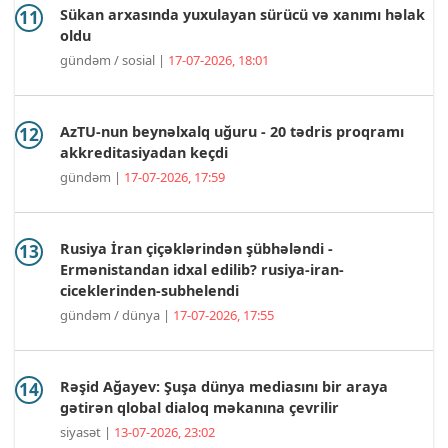
Sükan arxasında yuxulayan sürücü və xanımı həlak
oldu
gündəm / sosial |
17-07-2026, 18:01
AzTU-nun beynəlxalq uğuru - 20 tədris proqramı
akkreditasiyadan keçdi
gündəm |
17-07-2026, 17:59
Rusiya İran çiçəklərindən şübhələndi -
Ermənistandan idxal edilib? rusiya-iran-
ciceklerinden-subhelendi
gündəm / dünya |
17-07-2026, 17:55
Rəşid Ağayev: Şuşa dünya mediasını bir araya
gətirən qlobal dialoq məkanına çevrilir
siyasət |
13-07-2026, 23:02