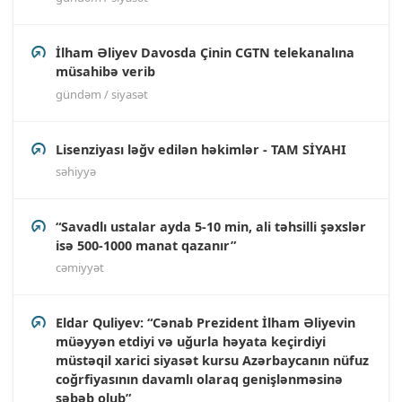
İlham Əliyev Davosda Çinin CGTN telekanalına
müsahibə verib
gündəm / siyasət
Lisenziyası ləğv edilən həkimlər - TAM SİYAHI
səhiyyə
“Savadlı ustalar ayda 5-10 min, ali təhsilli şəxslər
isə 500-1000 manat qazanır”
cəmiyyət
Eldar Quliyev: “Cənab Prezident İlham Əliyevin
müəyyən etdiyi və uğurla həyata keçirdiyi
müstəqil xarici siyasət kursu Azərbaycanın nüfuz
coğrfiyasının davamlı olaraq genişlənməsinə
səbəb olub”