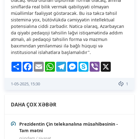
olacaq. Əldə olunan diplomlar formal olacaq, amma
siniflərdə real bilik vermək qabiliyyəti olmayan
müəllimlər fəaliyyət göstərəcək. Bu isə təkcə təhsil
sisteminə yox, bütövlükdə cəmiyyətin intellektual
potensialına ciddi zərbədir. Nəticə olaraq, Azərbaycan
da qiyabi pedaqoji təhsilin ləğvi istiqamətində addım
atmalı, ali pedaqoji təhsilin forma və məzmun
baxımından yenilənməsi ilə bağlı hüquqi və
institusional islahatlara başlamalıdır".
Share
Facebook
Email
WhatsApp
Telegram
Messenger
Skype
Viber
X
1-05-2025, 15:30
1
DAHA ÇOX XƏBƏR
Prezidentin Çin telekanalına müsahibəsinin -
Tam mətni
gündəm / siyasət