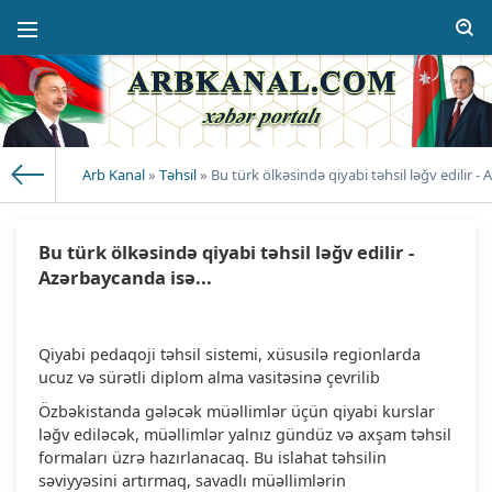
Arb Kanal
»
Təhsil
» Bu türk ölkəsində qiyabi təhsil ləğv edilir - 
Bu türk ölkəsində qiyabi təhsil ləğv edilir -
Azərbaycanda isə...
Qiyabi pedaqoji təhsil sistemi, xüsusilə regionlarda
ucuz və sürətli diplom alma vasitəsinə çevrilib
Özbəkistanda gələcək müəllimlər üçün qiyabi kurslar
ləğv ediləcək, müəllimlər yalnız gündüz və axşam təhsil
formaları üzrə hazırlanacaq. Bu islahat təhsilin
səviyyəsini artırmaq, savadlı müəllimlərin