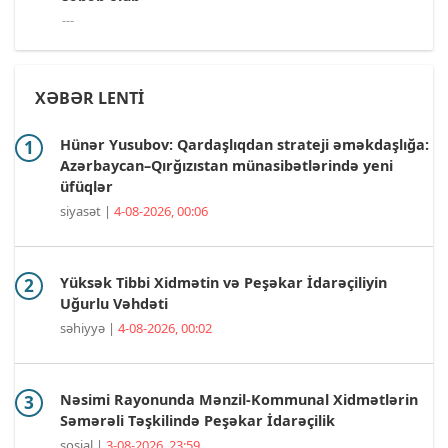
---
XƏBƏR LENTİ
Hünər Yusubov: Qardaşlıqdan strateji əməkdaşlığa:
Azərbaycan–Qırğızıstan münasibətlərində yeni
üfüqlər
siyasət |
4-08-2026, 00:06
Yüksək Tibbi Xidmətin və Peşəkar İdarəçiliyin
Uğurlu Vəhdəti
səhiyyə |
4-08-2026, 00:02
Nəsimi Rayonunda Mənzil-Kommunal Xidmətlərin
Səmərəli Təşkilində Peşəkar İdarəçilik
sosial |
3-08-2026, 23:59