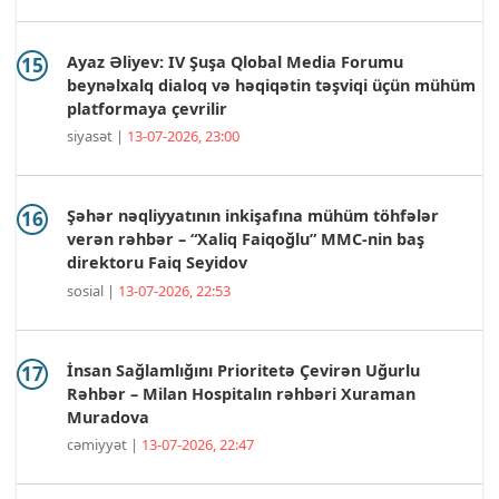
Ayaz Əliyev: IV Şuşa Qlobal Media Forumu
beynəlxalq dialoq və həqiqətin təşviqi üçün mühüm
platformaya çevrilir
siyasət |
13-07-2026, 23:00
Şəhər nəqliyyatının inkişafına mühüm töhfələr
verən rəhbər – “Xaliq Faiqoğlu” MMC-nin baş
direktoru Faiq Seyidov
sosial |
13-07-2026, 22:53
İnsan Sağlamlığını Prioritetə Çevirən Uğurlu
Rəhbər – Milan Hospitalın rəhbəri Xuraman
Muradova
cəmiyyət |
13-07-2026, 22:47