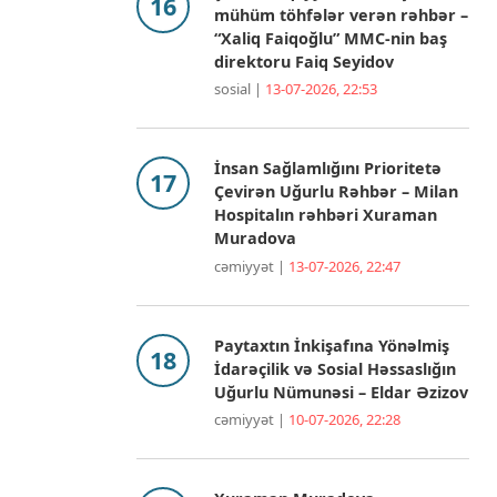
mühüm töhfələr verən rəhbər –
“Xaliq Faiqoğlu” MMC-nin baş
direktoru Faiq Seyidov
sosial |
13-07-2026, 22:53
İnsan Sağlamlığını Prioritetə
Çevirən Uğurlu Rəhbər – Milan
Hospitalın rəhbəri Xuraman
Muradova
cəmiyyət |
13-07-2026, 22:47
Paytaxtın İnkişafına Yönəlmiş
İdarəçilik və Sosial Həssaslığın
Uğurlu Nümunəsi – Eldar Əzizov
cəmiyyət |
10-07-2026, 22:28