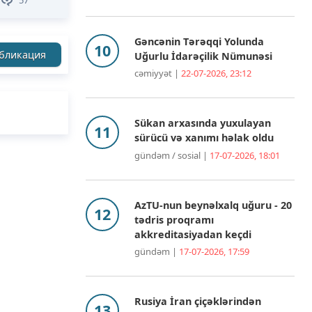
Gəncənin Tərəqqi Yolunda
бликация
Uğurlu İdarəçilik Nümunəsi
cəmiyyət |
22-07-2026, 23:12
Sükan arxasında yuxulayan
sürücü və xanımı həlak oldu
gündəm / sosial |
17-07-2026, 18:01
AzTU-nun beynəlxalq uğuru - 20
tədris proqramı
akkreditasiyadan keçdi
gündəm |
17-07-2026, 17:59
Rusiya İran çiçəklərindən