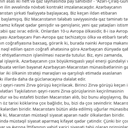
ın əsas iki neft və qaz layihəsində pay sahibidir - “Azəri-Çıraq-Gün
ən ilin əvvəlində növbəti kontrakt imzalanacaqdır. Azərbaycanın
ıstan şirkəti fəaliyyətə başlayacaq. Biz keçən ildən etibarən
 başlamışıq. Biz Macarıstanın tələbatı səviyyəsində qaz təminatı tə
zamız kifayət qədər genişdir və genişlənir, yeni qaz yataqları istis
təbii qaz ixrac edirik. Onlardan 10-u Avropa ölkəsidir, 8-i isə Avrop
yası Azərbaycanı Pan-Avropa qaz təchizatçısı ölkə və etibarlı tərəf
cının coğrafiyasına baxsaq, görərik ki, burada nəinki Avropa məkan
ə nəql edilən qazın coğrafi əhatəsinə görə Azərbaycan dünyada qa
 ehtiyatlarımızın işlənilməsi nəzərdə tutulur. Biz, eyni zamanda,
al işləyirik. Azərbaycanın çox böyükmiqyaslı yaşıl enerji gündəliyi v
ətbuata verilən bəyanat Azərbaycan-Macarıstan münasibətlərinin g
Hər iki ölkənin strateji maraqları və qarşılıqlı etimada əsaslanan
ı illərdə daha da güclənəcəyinə dəlalət edir.
i qeyri-rəsmi Zirvə görüşü keçiriləcək. Birinci Zirvə görüşü keçən i
vlətləri Təşkilatının qeyri-rəsmi Zirvə görüşlərinin keçirilməsinin
r və bu estafeti bizdən Macarıstan alıb, biz bunu alqışlayırıq. Bu
 öz tarixi köklərinə çox bağlıdır, bu, bizi də çox sevindirir. Macarı
lkələrdən biridir. Macarıstanı bütün əldə edilmiş uğurlar münasibə
ik ki, Macarıstan müstəqil siyasət aparan nadir ölkələrdən biridir.
sində müstəqil siyasət aparmaq kifayət qədər çətindir. Çünki bir ço
ar və Avropa İttifaqının vahid xarici siyasəti təbii olaraq prinsiplə