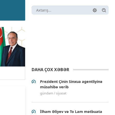
DAHA ÇOX XƏBƏR
Prezident Çinin Sinxua agentliyinə
müsahibə verib
gündəm / siyasət
İlham Əliyev və To Lam mətbuata