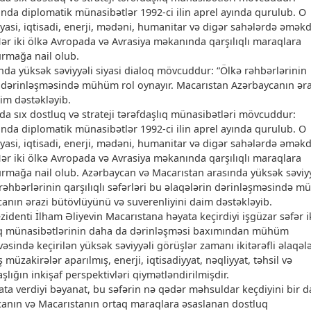
nda diplomatik münasibətlər 1992-ci ilin aprel ayında qurulub. O
iyasi, iqtisadi, enerji, mədəni, humanitar və digər sahələrdə əməkd
 Hər iki ölkə Avropada və Avrasiya məkanında qarşılıqlı maraqlara
urmağa nail olub.
da yüksək səviyyəli siyasi dialoq mövcuddur: “Ölkə rəhbərlərinin
rin dərinləşməsində mühüm rol oynayır. Macarıstan Azərbaycanın əra
im dəstəkləyib.
a sıx dostluq və strateji tərəfdaşlıq münasibətləri mövcuddur:
nda diplomatik münasibətlər 1992-ci ilin aprel ayında qurulub. O
iyasi, iqtisadi, enerji, mədəni, humanitar və digər sahələrdə əməkd
 Hər iki ölkə Avropada və Avrasiya məkanında qarşılıqlı maraqlara
qurmağa nail olub. Azərbaycan və Macarıstan arasında yüksək səviyy
rəhbərlərinin qarşılıqlı səfərləri bu əlaqələrin dərinləşməsində 
canın ərazi bütövlüyünü və suverenliyini daim dəstəkləyib.
identi İlham Əliyevin Macarıstana həyata keçirdiyi işgüzar səfər i
şlıq münasibətlərinin daha da dərinləşməsi baxımından mühüm
vəsində keçirilən yüksək səviyyəli görüşlər zamanı ikitərəfli əlaqəl
 müzakirələr aparılmış, enerji, iqtisadiyyat, nəqliyyat, təhsil və
ığın inkişaf perspektivləri qiymətləndirilmişdir.
ta verdiyi bəyanat, bu səfərin nə qədər məhsuldar keçdiyini bir 
ycanın və Macarıstanın ortaq maraqlara əsaslanan dostluq