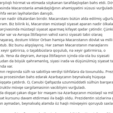
rşılıqlı hörmət və etimada söykənən tərəfdaşlıqdan bəhs etdi. Dö
əsində Macarıstanla əməkdaşlığının əhəmiyyətini xüsusi vurğuladı
öhfə verən layihələrdən danışdı.
ran nadir ölkələrdən biridir. Macarıstanı bütün əldə edilmiş uğurl
rəm. Biz bilirik ki, Macarıstan müstəqil siyasət aparan nadir ölkəl
ı çərçivəsində müstəqil siyasət aparmaq kifayət qədər çətindir. Çünki
ər var və Avropa İttifaqının vahid xarici siyasəti təbii olaraq
xmayaraq, dostum Viktor Orban həmişə Macarıstanın dövlət və milli
tub. Biz bunu alqışlayırıq. Hər zaman Macarıstanın maraqlarını
eyir gətirirsə, o təşəbbüslərə qoşulub, nə xeyir gətirmirsə, o
. Yenə də deyirəm, Avropa İttifaqının içində ola-ola bu siyasəti
udan da böyük qəhrəmanlıq, siyasi iradə və düşünülmüş siyasət t
nda var.
n regionda sülh və sabitliyə verdiyi töhfələrə də toxunuldu. Pre
ma prosesindən bəhs edərək Azərbaycanın beynəlxalq hüquqa
iqqətə çatdırdı. O, Cənubi Qafqazda uzunmüddətli sülhün bərqər
uktiv mövqe sərgiləməsinin vacibliyini vurğuladı.
nda diqqət çəkən digər bir məqam isə Azərbaycanın müstəqil və mil
sət kursunu davam etdirməsi ilə bağlı oldu. Prezidentin sözlərinə 
yun əymədən, beynəlxalq aləmdə öz haqlı mövqeyini qoruyub sax