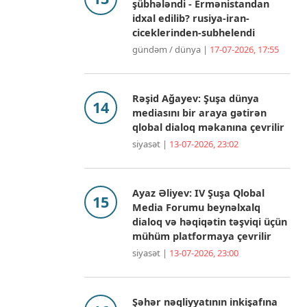
şübhələndi - Ermənistandan
idxal edilib? rusiya-iran-
ciceklerinden-subhelendi
gündəm / dünya |
17-07-2026, 17:55
Rəşid Ağayev: Şuşa dünya
mediasını bir araya gətirən
qlobal dialoq məkanına çevrilir
siyasət |
13-07-2026, 23:02
Ayaz Əliyev: IV Şuşa Qlobal
Media Forumu beynəlxalq
dialoq və həqiqətin təşviqi üçün
mühüm platformaya çevrilir
siyasət |
13-07-2026, 23:00
Şəhər nəqliyyatının inkişafına