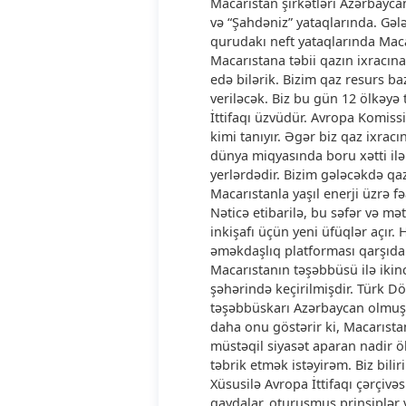
Macarıstan şirkətləri Azərbaycan
və “Şahdəniz” yataqlarında. Gəl
qurudakı neft yataqlarında Macar
Macarıstana təbii qazın ixracına
edə bilərik. Bizim qaz resurs ba
veriləcək. Biz bu gün 12 ölkəyə 
İttifaqı üzvüdür. Avropa Komissi
kimi tanıyır. Əgər biz qaz ixra
dünya miqyasında boru xətti il
yerlərdədir. Bizim gələcəkdə qaz
Macarıstanla yaşıl enerji üzrə fə
Nəticə etibarilə, bu səfər və m
inkişafı üçün yeni üfüqlər açır. 
əməkdaşlıq platforması qarşıdak
Macarıstanın təşəbbüsü ilə ikinc
şəhərində keçirilmişdir. Türk Dö
təşəbbüskarı Azərbaycan olmuşdu
daha onu göstərir ki, Macarıstan
müstəqil siyasət aparan nadir ö
təbrik etmək istəyirəm. Biz bilir
Xüsusilə Avropa İttifaqı çərçivə
qaydalar, oturuşmuş prinsiplər v