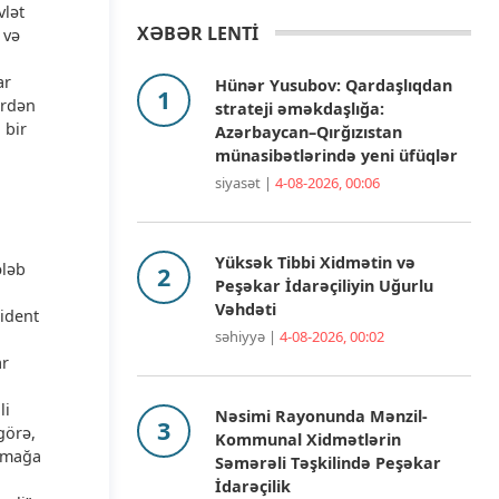
vlət
XƏBƏR LENTİ
 və
ar
Hünər Yusubov: Qardaşlıqdan
ərdən
strateji əməkdaşlığa:
 bir
Azərbaycan–Qırğızıstan
münasibətlərində yeni üfüqlər
siyasət |
4-08-2026, 00:06
Yüksək Tibbi Xidmətin və
ələb
Peşəkar İdarəçiliyin Uğurlu
Vəhdəti
zident
səhiyyə |
4-08-2026, 00:02
ar
li
Nəsimi Rayonunda Mənzil-
görə,
Kommunal Xidmətlərin
lamağa
Səmərəli Təşkilində Peşəkar
İdarəçilik