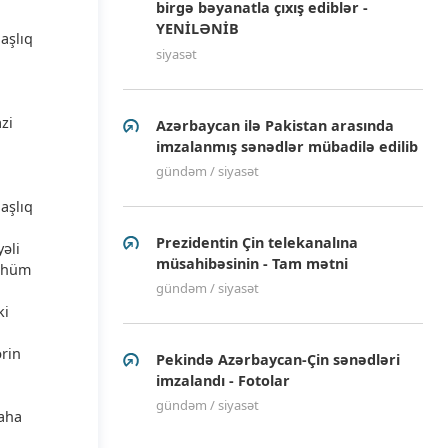
birgə bəyanatla çıxış ediblər -
YENİLƏNİB
aşlıq
siyasət
zi
Azərbaycan ilə Pakistan arasında
imzalanmış sənədlər mübadilə edilib
gündəm / siyasət
aşlıq
Prezidentin Çin telekanalına
əli
müsahibəsinin - Tam mətni
mühüm
gündəm / siyasət
ki
ərin
Pekində Azərbaycan-Çin sənədləri
imzalandı - Fotolar
gündəm / siyasət
daha