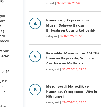
əşli”
sosial |
3-08-2026, 23:59
şkil
Humanizm, Peşəkarlıq və
mara
Müasir Səhiyyə Baxışını
a
Birləşdirən Uğurlu Rəhbərlik
daş
ında,
səhiyyə |
3-08-2026, 23:56
baqcıl
ardır.
Fəxrəddin Məmmədov: 151 İllik
ələcək
İnam və Peşəkarlıq Yolunda
Azərbaycan Mətbuatı
cəmiyyət |
22-07-2026, 23:27
l Şuşa
, bir
stan
Məsuliyyətli İdarəçilik və
tilə
Humanist Yanaşmanın Uğurlu
Nümunəsi
x
cəmiyyət |
22-07-2026, 23:23
rdən