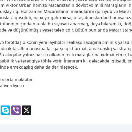
um Viktor Orban həmişə Macarıstanın dövlət və milli maraqlarını h
lqışlayırıq. Hər zaman Macarıstanın maraqlarını qoruyub və Macar
bbüslərə qoşulub, nə xeyir gətirmirsə, o təşəbbüslərdən həmişə uz
ttifaqının içində ola-ola bu siyasəti aparmaq, deyə bilərəm ki, do
radə və düşünülmüş siyasət tələb edir. Bütün bunlar da Macarısta
ə tərəfdaş ölkənin yeni layihələr reallaşdıracağına əminlik yaradır
a ikitərəfli münasibətlər qarşılıqlı hörmət, əməkdaşlıq və stratej
Bu əlaqələr yalnız hər iki ölkənin milli maraqlarına xidmət etmir, 
bitlik və tərəqqiyə töhfə verir. İnanıram ki, gələcəkdə iqtisadi, en
rində əməkdaşlıq daha da dərinləşəcək.
tam orta məktəbin
llahverdiyeva
gram
Messenger
Skype
Viber
X