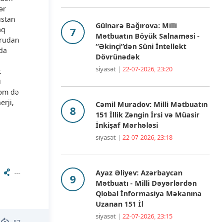
ər
ıstan
Gülnarə Bağırova: Milli
aq
Mətbuatın Böyük Salnaməsi -
ğrudan
“Əkinçi”dən Süni İntellekt
nda
Dövrünədək
siyasət |
22-07-2026, 23:20
.
i
həm də
erji,
Cəmil Muradov: Milli Mətbuatın
151 İllik Zəngin İrsi və Müasir
İnkişaf Mərhələsi
siyasət |
22-07-2026, 23:18
---
Ayaz Əliyev: Azərbaycan
Mətbuatı - Milli Dəyərlərdən
Qlobal İnformasiya Məkanına
Uzanan 151 İl
siyasət |
22-07-2026, 23:15
57