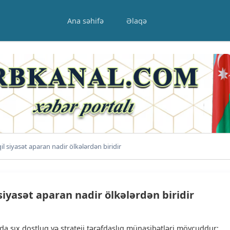
Ana səhifə
Əlaqə
 siyasət aparan nadir ölkələrdən biridir
iyasət aparan nadir ölkələrdən biridir
a sıx dostluq və strateji tərəfdaşlıq münasibətləri mövcuddur: