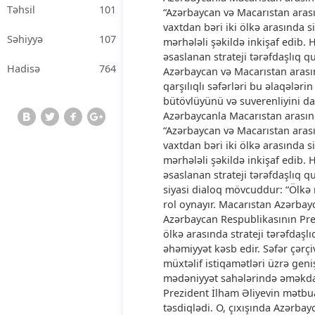
Təhsil
101
“Azərbaycan və Macarıstan arası
vaxtdan bəri iki ölkə arasında s
Səhiyyə
107
mərhələli şəkildə inkişaf edib.
əsaslanan strateji tərəfdaşlıq q
Hadisə
764
Azərbaycan və Macarıstan arasın
qarşılıqlı səfərləri bu əlaqələ
bütövlüyünü və suverenliyini da
Azərbaycanla Macarıstan arasınd
“Azərbaycan və Macarıstan arası
vaxtdan bəri iki ölkə arasında s
mərhələli şəkildə inkişaf edib.
əsaslanan strateji tərəfdaşlıq 
siyasi dialoq mövcuddur: “Ölkə 
rol oynayır. Macarıstan Azərbay
Azərbaycan Respublikasının Prez
ölkə arasında strateji tərəfda
əhəmiyyət kəsb edir. Səfər çərçi
müxtəlif istiqamətləri üzrə geniş
mədəniyyət sahələrində əməkdaşl
Prezident İlham Əliyevin mətbua
təsdiqlədi. O, çıxışında Azərba