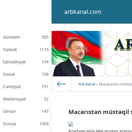
arbkanal.com
Gündəm
365
Siyasət
1116
İqtisadiyyat
154
Sosial
156
Arb Kanal
» Macarıstan müstəqil
Cəmiyyət
751
Mədəniyyət
52
Macarıstan müstəqil s
İdman
147
Dünya
1309
Azərbaycanla Macarıstan arasınd