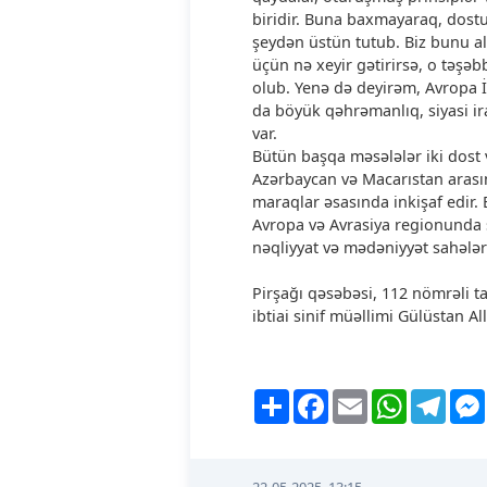
biridir. Buna baxmayaraq, dost
şeydən üstün tutub. Biz bunu a
üçün nə xeyir gətirirsə, o təşə
olub. Yenə də deyirəm, Avropa İ
da böyük qəhrəmanlıq, siyasi i
var.
Bütün başqa məsələlər iki dost v
Azərbaycan və Macarıstan arasınd
maraqlar əsasında inkişaf edir. 
Avropa və Avrasiya regionunda sa
nəqliyyat və mədəniyyət sahələ
Pirşağı qəsəbəsi, 112 nömrəli 
ibtiai sinif müəllimi Gülüstan A
Share
Facebook
Email
WhatsApp
Tele
22-05-2025, 13:15