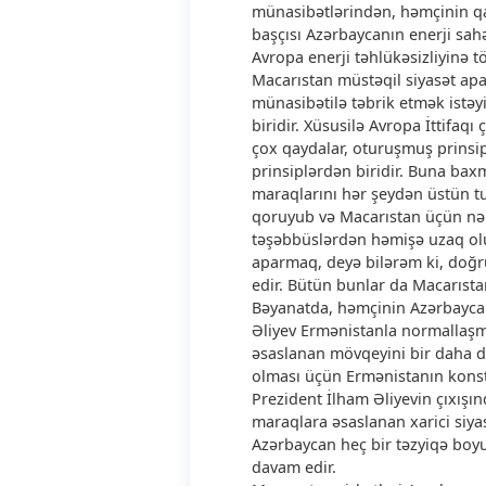
münasibətlərindən, həmçinin qa
başçısı Azərbaycanın enerji sah
Avropa enerji təhlükəsizliyinə t
Macarıstan müstəqil siyasət apa
münasibətilə təbrik etmək istəyi
biridir. Xüsusilə Avropa İttifaq
çox qaydalar, oturuşmuş prinsipl
prinsiplərdən biridir. Buna ba
maraqlarını hər şeydən üstün tu
qoruyub və Macarıstan üçün nə x
təşəbbüslərdən həmişə uzaq olub
aparmaq, deyə bilərəm ki, doğr
edir. Bütün bunlar da Macarısta
Bəyanatda, həmçinin Azərbaycanı
Əliyev Ermənistanla normallaş
əsaslanan mövqeyini bir daha d
olması üçün Ermənistanın konstr
Prezident İlham Əliyevin çıxışı
maraqlara əsaslanan xarici siya
Azərbaycan heç bir təzyiqə bo
davam edir.