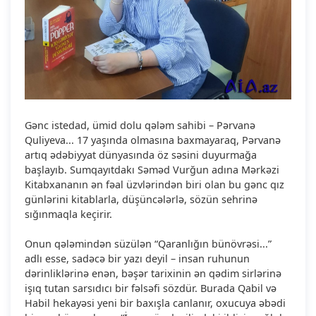
Gənc istedad, ümid dolu qələm sahibi – Pərvanə
Quliyeva... 17 yaşında olmasına baxmayaraq, Pərvanə
artıq ədəbiyyat dünyasında öz səsini duyurmağa
başlayıb. Sumqayıtdakı Səməd Vurğun adına Mərkəzi
Kitabxananın ən fəal üzvlərindən biri olan bu gənc qız
günlərini kitablarla, düşüncələrlə, sözün sehrinə
sığınmaqla keçirir.
Onun qələmindən süzülən “Qaranlığın bünövrəsi...”
adlı esse, sadəcə bir yazı deyil – insan ruhunun
dərinliklərinə enən, bəşər tarixinin ən qədim sirlərinə
işıq tutan sarsıdıcı bir fəlsəfi sözdür. Burada Qabil və
Habil hekayəsi yeni bir baxışla canlanır, oxucuya əbədi