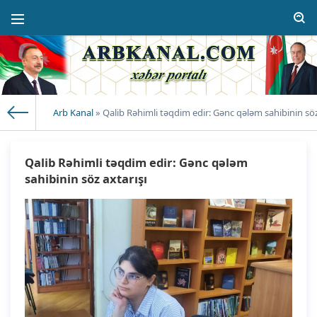
Arb Kanal
» Qalib Rəhimli təqdim edir: Gənc qələm sahibinin söz
Qalib Rəhimli təqdim edir: Gənc qələm
sahibinin söz axtarışı