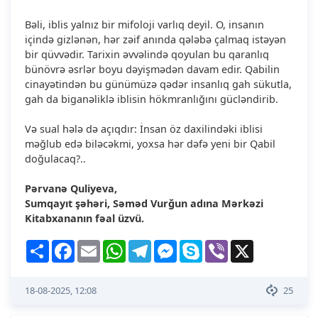
Bəli, iblis yalnız bir mifoloji varlıq deyil. O, insanın
içində gizlənən, hər zəif anında qələbə çalmaq istəyən
bir qüvvədir. Tarixin əvvəlində qoyulan bu qaranlıq
bünövrə əsrlər boyu dəyişmədən davam edir. Qabilin
cinayətindən bu günümüzə qədər insanlıq gah sükutla,
gah da biganəliklə iblisin hökmranlığını gücləndirib.
Və sual hələ də açıqdır: İnsan öz daxilindəki iblisi
məğlub edə biləcəkmi, yoxsa hər dəfə yeni bir Qabil
doğulacaq?..
Pərvanə Quliyeva,
Sumqayıt şəhəri, Səməd Vurğun adına Mərkəzi
Kitabxananın fəal üzvü.
Share
Facebook
Email
WhatsApp
Telegram
Messenger
Skype
Viber
X
18-08-2025, 12:08
25