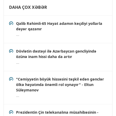
DAHA ÇOX XƏBƏR
Qalib Rəhimli-65 Həyat adamın keçdiyi yollarla
dəyər qazanır
---
Dövlətin dəstəyi ilə Azərbaycan gəncliyində
özünə inam hissi daha da artır
---
"Cəmiyyətin böyük hissəsini təşkil edən gənclər
ölkə həyatında önəmli rol oynayır" - Eltun
Süleymanov
---
Prezidentin Çin telekanalına müsahibəsinin -