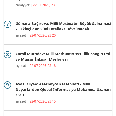
cəmiyyət |
22-07-2026, 23:23
Gülnarə Bağırova: Milli Mətbuatın Böyük Salnaməsi
- “Əkinçi”dən Süni İntellekt Dövrünədək
siyasət |
22-07-2026, 23:20
Cəmil Muradov: Milli Mətbuatın 151 İllik Zəngin İrsi
və Müasir İnkişaf Mərhələsi
siyasət |
22-07-2026, 23:18
Ayaz Əliyev: Azərbaycan Mətbuatı - Milli
Dəyərlərdən Qlobal İnformasiya Məkanına Uzanan
151 İl
siyasət |
22-07-2026, 23:15