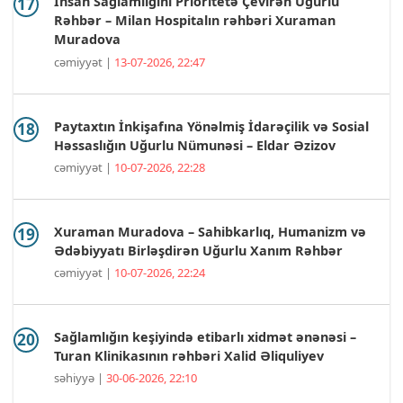
İnsan Sağlamlığını Prioritetə Çevirən Uğurlu
Rəhbər – Milan Hospitalın rəhbəri Xuraman
Muradova
cəmiyyət |
13-07-2026, 22:47
Paytaxtın İnkişafına Yönəlmiş İdarəçilik və Sosial
Həssaslığın Uğurlu Nümunəsi – Eldar Əzizov
cəmiyyət |
10-07-2026, 22:28
Xuraman Muradova – Sahibkarlıq, Humanizm və
Ədəbiyyatı Birləşdirən Uğurlu Xanım Rəhbər
cəmiyyət |
10-07-2026, 22:24
Sağlamlığın keşiyində etibarlı xidmət ənənəsi –
Turan Klinikasının rəhbəri Xalid Əliquliyev
səhiyyə |
30-06-2026, 22:10