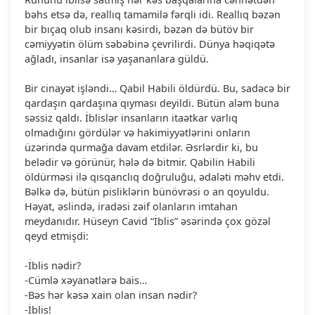
bəhs etsə də, reallıq tamamilə fərqli idi. Reallıq bəzən
bir bıçaq olub insanı kəsirdi, bəzən də bütöv bir
cəmiyyətin ölüm səbəbinə çevrilirdi. Dünya həqiqətə
ağladı, insanlar isə yaşananlara güldü.
Bir cinayət işləndi… Qabil Habili öldürdü. Bu, sadəcə bir
qardaşın qardaşına qıyması deyildi. Bütün aləm buna
səssiz qaldı. İblislər insanların itaətkar varlıq
olmadığını gördülər və hakimiyyətlərini onların
üzərində qurmağa davam etdilər. Əsrlərdir ki, bu
belədir və görünür, hələ də bitmir. Qabilin Habili
öldürməsi ilə qısqanclıq doğruluğu, ədaləti məhv etdi.
Bəlkə də, bütün pisliklərin bünövrəsi o an qoyuldu.
Həyat, əslində, iradəsi zəif olanların imtahan
meydanıdır. Hüseyn Cavid “İblis” əsərində çox gözəl
qeyd etmişdi:
-İblis nədir?
-Cümlə xəyanətlərə bais…
-Bəs hər kəsə xain olan insan nədir?
-İblis!