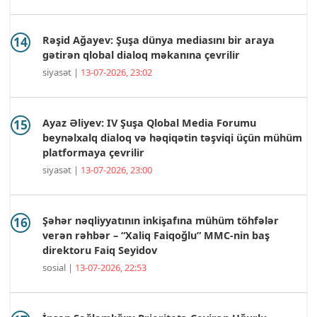
Rəşid Ağayev: Şuşa dünya mediasını bir araya
gətirən qlobal dialoq məkanına çevrilir
siyasət |
13-07-2026, 23:02
Ayaz Əliyev: IV Şuşa Qlobal Media Forumu
beynəlxalq dialoq və həqiqətin təşviqi üçün mühüm
platformaya çevrilir
siyasət |
13-07-2026, 23:00
Şəhər nəqliyyatının inkişafına mühüm töhfələr
verən rəhbər – “Xaliq Faiqoğlu” MMC-nin baş
direktoru Faiq Seyidov
sosial |
13-07-2026, 22:53