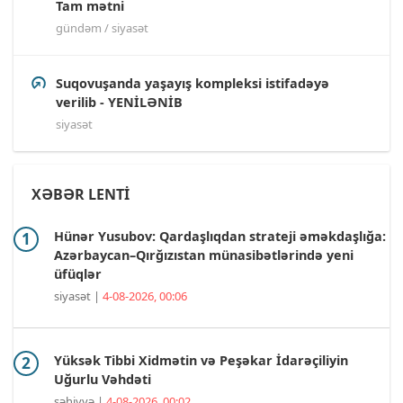
Tam mətni
gündəm / siyasət
Suqovuşanda yaşayış kompleksi istifadəyə
verilib - YENİLƏNİB
siyasət
XƏBƏR LENTİ
Hünər Yusubov: Qardaşlıqdan strateji əməkdaşlığa:
Azərbaycan–Qırğızıstan münasibətlərində yeni
üfüqlər
siyasət |
4-08-2026, 00:06
Yüksək Tibbi Xidmətin və Peşəkar İdarəçiliyin
Uğurlu Vəhdəti
səhiyyə |
4-08-2026, 00:02