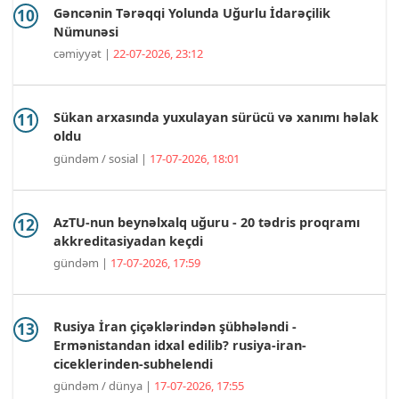
Gəncənin Tərəqqi Yolunda Uğurlu İdarəçilik
Nümunəsi
cəmiyyət |
22-07-2026, 23:12
Sükan arxasında yuxulayan sürücü və xanımı həlak
oldu
gündəm / sosial |
17-07-2026, 18:01
AzTU-nun beynəlxalq uğuru - 20 tədris proqramı
akkreditasiyadan keçdi
gündəm |
17-07-2026, 17:59
Rusiya İran çiçəklərindən şübhələndi -
Ermənistandan idxal edilib? rusiya-iran-
ciceklerinden-subhelendi
gündəm / dünya |
17-07-2026, 17:55