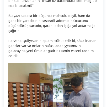
bir sual ünvanlanır: “İnsan öz daxilindəki iblisi məğlub
edə biləcəkmi?”
Bu yazı sadəcə bir düşüncə məhsulu deyil, həm də
gənc bir yaradıcının cəsarətli addımıdır. Oxucunu
düşündürür, sarsıdır, qaranlıqdan işığa yol axtarmağa
çağırır.
Pərvanə Quliyevanın qələmi sübut edir ki, sözə inanan
gənclər var və onların nəfəsi ədəbiyyatımızın
gələcəyinə yeni ümidlər gətirir. Həmin esseni təqdim
edirik.