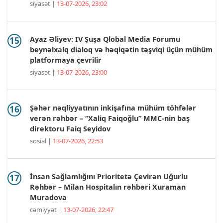
siyasət |
13-07-2026, 23:02
Ayaz Əliyev: IV Şuşa Qlobal Media Forumu
beynəlxalq dialoq və həqiqətin təşviqi üçün mühüm
platformaya çevrilir
siyasət |
13-07-2026, 23:00
Şəhər nəqliyyatının inkişafına mühüm töhfələr
verən rəhbər – “Xaliq Faiqoğlu” MMC-nin baş
direktoru Faiq Seyidov
sosial |
13-07-2026, 22:53
İnsan Sağlamlığını Prioritetə Çevirən Uğurlu
Rəhbər – Milan Hospitalın rəhbəri Xuraman
Muradova
cəmiyyət |
13-07-2026, 22:47