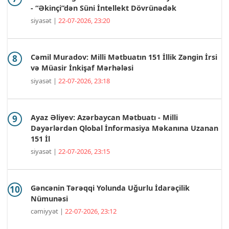
- “Əkinçi”dən Süni İntellekt Dövrünədək
siyasət |
22-07-2026, 23:20
Cəmil Muradov: Milli Mətbuatın 151 İllik Zəngin İrsi
və Müasir İnkişaf Mərhələsi
siyasət |
22-07-2026, 23:18
Ayaz Əliyev: Azərbaycan Mətbuatı - Milli
Dəyərlərdən Qlobal İnformasiya Məkanına Uzanan
151 İl
siyasət |
22-07-2026, 23:15
Gəncənin Tərəqqi Yolunda Uğurlu İdarəçilik
Nümunəsi
cəmiyyət |
22-07-2026, 23:12