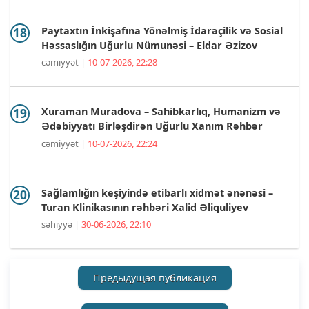
Paytaxtın İnkişafına Yönəlmiş İdarəçilik və Sosial
Həssaslığın Uğurlu Nümunəsi – Eldar Əzizov
cəmiyyət |
10-07-2026, 22:28
Xuraman Muradova – Sahibkarlıq, Humanizm və
Ədəbiyyatı Birləşdirən Uğurlu Xanım Rəhbər
cəmiyyət |
10-07-2026, 22:24
Sağlamlığın keşiyində etibarlı xidmət ənənəsi –
Turan Klinikasının rəhbəri Xalid Əliquliyev
səhiyyə |
30-06-2026, 22:10
Предыдущая публикация