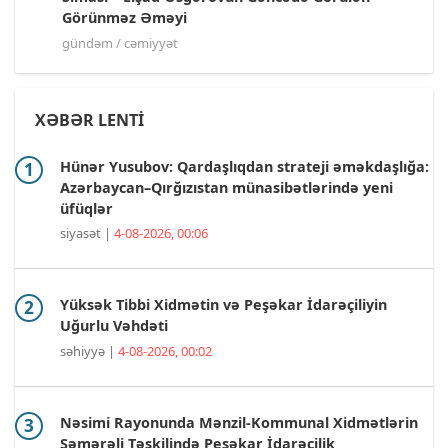
Görünməz Əməyi
gündəm / cəmiyyət
XƏBƏR LENTİ
Hünər Yusubov: Qardaşlıqdan strateji əməkdaşlığa:
Azərbaycan–Qırğızıstan münasibətlərində yeni
üfüqlər
siyasət |
4-08-2026, 00:06
Yüksək Tibbi Xidmətin və Peşəkar İdarəçiliyin
Uğurlu Vəhdəti
səhiyyə |
4-08-2026, 00:02
Nəsimi Rayonunda Mənzil-Kommunal Xidmətlərin
Səmərəli Təşkilində Peşəkar İdarəçilik