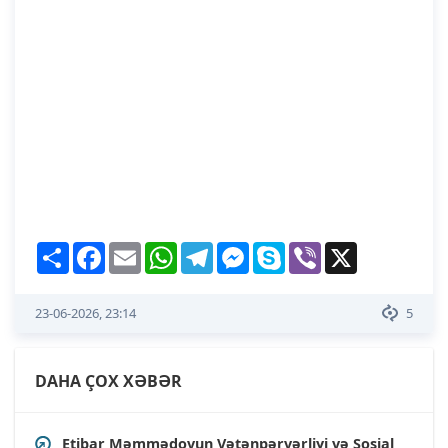
Share
Facebook
Email
WhatsApp
Telegram
Messenger
Skype
Viber
X
23-06-2026, 23:14
5
DAHA ÇOX XƏBƏR
Etibar Məmmədovun Vətənpərvərliyi və Sosial