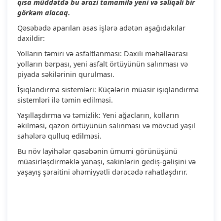
qısa müddətdə bu ərazi tamamilə yeni və səliqəli bir
görkəm alacaq.
Qəsəbədə aparılan əsas işlərə adətən aşağıdakılar
daxildir:
Yolların təmiri və asfaltlanması: Daxili məhəlləarası
yolların bərpası, yeni asfalt örtüyünün salınması və
piyada səkilərinin qurulması.
İşıqlandırma sistemləri: Küçələrin müasir işıqlandırma
sistemləri ilə təmin edilməsi.
Yaşıllaşdırma və təmizlik: Yeni ağacların, kolların
əkilməsi, qazon örtüyünün salınması və mövcud yaşıl
sahələrə qulluq edilməsi.
Bu növ layihələr qəsəbənin ümumi görünüşünü
müasirləşdirməklə yanaşı, sakinlərin gediş-gəlişini və
yaşayış şəraitini əhəmiyyətli dərəcədə rahatlaşdırır.