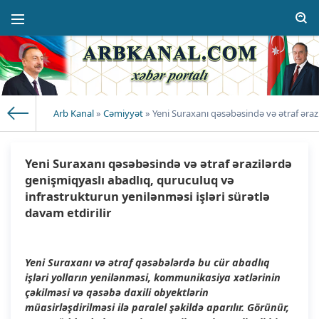
Arb Kanal
»
Cəmiyyət
» Yeni Suraxanı qəsəbəsində və ətraf ərazi
Yeni Suraxanı qəsəbəsində və ətraf ərazilərdə
genişmiqyaslı abadlıq, quruculuq və
infrastrukturun yenilənməsi işləri sürətlə
davam etdirilir
Yeni Suraxanı və ətraf qəsəbələrdə bu cür abadlıq
işləri yolların yenilənməsi, kommunikasiya xətlərinin
çəkilməsi və qəsəbə daxili obyektlərin
müasirləşdirilməsi ilə paralel şəkildə aparılır. Görünür,