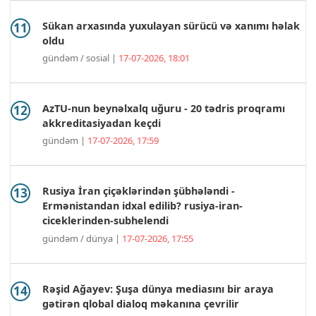
Sükan arxasında yuxulayan sürücü və xanımı həlak
oldu
gündəm / sosial |
17-07-2026, 18:01
AzTU-nun beynəlxalq uğuru - 20 tədris proqramı
akkreditasiyadan keçdi
gündəm |
17-07-2026, 17:59
Rusiya İran çiçəklərindən şübhələndi -
Ermənistandan idxal edilib? rusiya-iran-
ciceklerinden-subhelendi
gündəm / dünya |
17-07-2026, 17:55
Rəşid Ağayev: Şuşa dünya mediasını bir araya
gətirən qlobal dialoq məkanına çevrilir