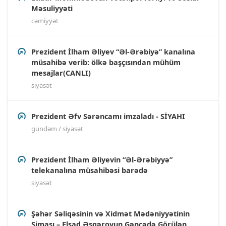
Məsuliyyəti
cəmiyyət
Prezident İlham Əliyev “Əl-Ərəbiyə” kanalına
müsahibə verib: ölkə başçısından mühüm
mesajlar(CANLI)
siyasət
Prezident Əfv Sərəncamı imzaladı - SİYAHI
gündəm / siyasət
Prezident İlham Əliyevin “Əl-Ərəbiyyə”
telekanalına müsahibəsi barədə
siyasət
Şəhər Səliqəsinin və Xidmət Mədəniyyətinin
Siması – Elşad Əsgərovun Gəncədə Görülən