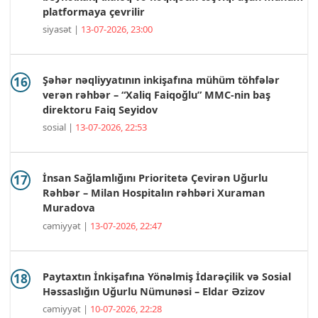
platformaya çevrilir
siyasət |
13-07-2026, 23:00
Şəhər nəqliyyatının inkişafına mühüm töhfələr
verən rəhbər – “Xaliq Faiqoğlu” MMC-nin baş
direktoru Faiq Seyidov
sosial |
13-07-2026, 22:53
İnsan Sağlamlığını Prioritetə Çevirən Uğurlu
Rəhbər – Milan Hospitalın rəhbəri Xuraman
Muradova
cəmiyyət |
13-07-2026, 22:47
Paytaxtın İnkişafına Yönəlmiş İdarəçilik və Sosial
Həssaslığın Uğurlu Nümunəsi – Eldar Əzizov
cəmiyyət |
10-07-2026, 22:28