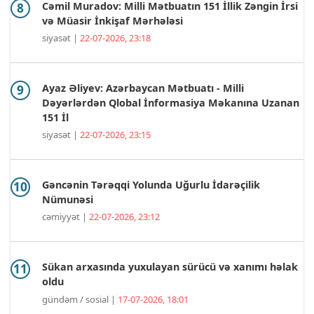
Cəmil Muradov: Milli Mətbuatın 151 İllik Zəngin İrsi
və Müasir İnkişaf Mərhələsi
siyasət |
22-07-2026, 23:18
Ayaz Əliyev: Azərbaycan Mətbuatı - Milli
Dəyərlərdən Qlobal İnformasiya Məkanına Uzanan
151 İl
siyasət |
22-07-2026, 23:15
Gəncənin Tərəqqi Yolunda Uğurlu İdarəçilik
Nümunəsi
cəmiyyət |
22-07-2026, 23:12
Sükan arxasında yuxulayan sürücü və xanımı həlak
oldu
gündəm / sosial |
17-07-2026, 18:01