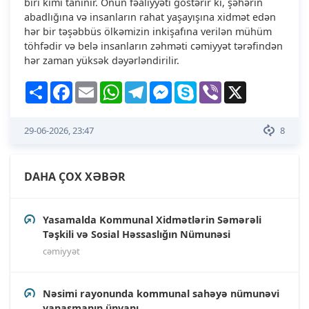
biri kimi tanınır. Onun fəaliyyəti göstərir ki, şəhərin
abadlığına və insanların rahat yaşayışına xidmət edən
hər bir təşəbbüs ölkəmizin inkişafına verilən mühüm
töhfədir və belə insanların zəhməti cəmiyyət tərəfindən
hər zaman yüksək dəyərləndirilir.
Share
Facebook
Email
WhatsApp
Telegram
Messenger
Skype
Viber
X
29-06-2026, 23:47
8
DAHA ÇOX XƏBƏR
Yasamalda Kommunal Xidmətlərin Səmərəli
Təşkili və Sosial Həssaslığın Nümunəsi
cəmiyyət
Nəsimi rayonunda kommunal sahəyə nümunəvi
yanaşmanın ünvanı