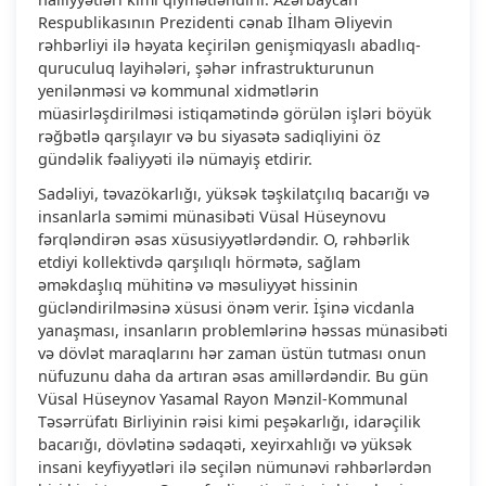
Respublikasının Prezidenti cənab İlham Əliyevin
rəhbərliyi ilə həyata keçirilən genişmiqyaslı abadlıq-
quruculuq layihələri, şəhər infrastrukturunun
yenilənməsi və kommunal xidmətlərin
müasirləşdirilməsi istiqamətində görülən işləri böyük
rəğbətlə qarşılayır və bu siyasətə sadiqliyini öz
gündəlik fəaliyyəti ilə nümayiş etdirir.
Sadəliyi, təvazökarlığı, yüksək təşkilatçılıq bacarığı və
insanlarla səmimi münasibəti Vüsal Hüseynovu
fərqləndirən əsas xüsusiyyətlərdəndir. O, rəhbərlik
etdiyi kollektivdə qarşılıqlı hörmətə, sağlam
əməkdaşlıq mühitinə və məsuliyyət hissinin
gücləndirilməsinə xüsusi önəm verir. İşinə vicdanla
yanaşması, insanların problemlərinə həssas münasibəti
və dövlət maraqlarını hər zaman üstün tutması onun
nüfuzunu daha da artıran əsas amillərdəndir. Bu gün
Vüsal Hüseynov Yasamal Rayon Mənzil-Kommunal
Təsərrüfatı Birliyinin rəisi kimi peşəkarlığı, idarəçilik
bacarığı, dövlətinə sədaqəti, xeyirxahlığı və yüksək
insani keyfiyyətləri ilə seçilən nümunəvi rəhbərlərdən