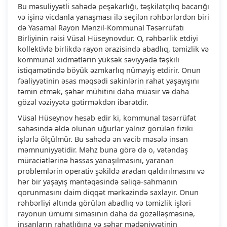
Bu məsuliyyətli sahədə peşəkarlığı, təşkilatçılıq bacarığı
və işinə vicdanla yanaşması ilə seçilən rəhbərlərdən biri
də Yasamal Rayon Mənzil-Kommunal Təsərrüfatı
Birliyinin rəisi Vüsal Hüseynovdur. O, rəhbərlik etdiyi
kollektivlə birlikdə rayon ərazisində abadlıq, təmizlik və
kommunal xidmətlərin yüksək səviyyədə təşkili
istiqamətində böyük əzmkarlıq nümayiş etdirir. Onun
fəaliyyətinin əsas məqsədi sakinlərin rahat yaşayışını
təmin etmək, şəhər mühitini daha müasir və daha
gözəl vəziyyətə gətirməkdən ibarətdir.
Vüsal Hüseynov hesab edir ki, kommunal təsərrüfat
sahəsində əldə olunan uğurlar yalnız görülən fiziki
işlərlə ölçülmür. Bu sahədə ən vacib məsələ insan
məmnuniyyətidir. Məhz buna görə də o, vətəndaş
müraciətlərinə həssas yanaşılmasını, yaranan
problemlərin operativ şəkildə aradan qaldırılmasını və
hər bir yaşayış məntəqəsində səliqə-sahmanın
qorunmasını daim diqqət mərkəzində saxlayır. Onun
rəhbərliyi altında görülən abadlıq və təmizlik işləri
rayonun ümumi simasının daha da gözəlləşməsinə,
insanların rahatlığına və şəhər mədəniyyətinin