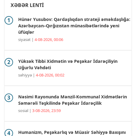
XƏBƏR LENTİ
Hünər Yusubov: Qardaşlıqdan strateji əməkdaşlığa:
Azərbaycan–Qırğızıstan münasibətlərində yeni
üfüqlər
siyasət |
4-08-2026, 00:06
Yüksək Tibbi Xidmətin və Peşəkar İdarəçiliyin
Uğurlu Vəhdəti
səhiyyə |
4-08-2026, 00:02
Nəsimi Rayonunda Mənzil-Kommunal Xidmətlərin
Səmərəli Təşkilində Peşəkar İdarəçilik
sosial |
3-08-2026, 23:59
Humanizm, Peşəkarlıq və Müasir Səhiyyə Baxışını