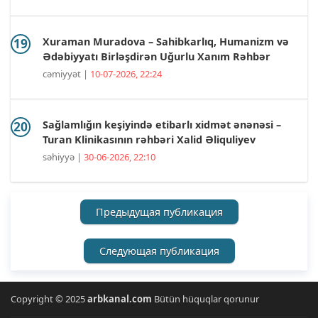
Xuraman Muradova – Sahibkarlıq, Humanizm və
Ədəbiyyatı Birləşdirən Uğurlu Xanım Rəhbər
cəmiyyət |
10-07-2026, 22:24
Sağlamlığın keşiyində etibarlı xidmət ənənəsi –
Turan Klinikasının rəhbəri Xalid Əliquliyev
səhiyyə |
30-06-2026, 22:10
Предыдущая публикация
Следующая публикация
Copyright © 2025
arbkanal.com
Bütün hüquqlar qorunur