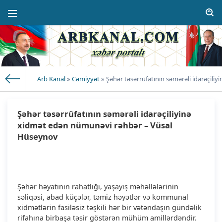
Arb Kanal
»
Cəmiyyət
» Şəhər təsərrüfatının səmərəli idarəçil
Şəhər təsərrüfatının səmərəli idarəçiliyinə
xidmət edən nümunəvi rəhbər – Vüsal
Hüseynov
Şəhər həyatının rahatlığı, yaşayış məhəllələrinin
səliqəsi, abad küçələr, təmiz həyətlər və kommunal
xidmətlərin fasiləsiz təşkili hər bir vətəndaşın gündəlik
rifahına birbaşa təsir göstərən mühüm amillərdəndir.