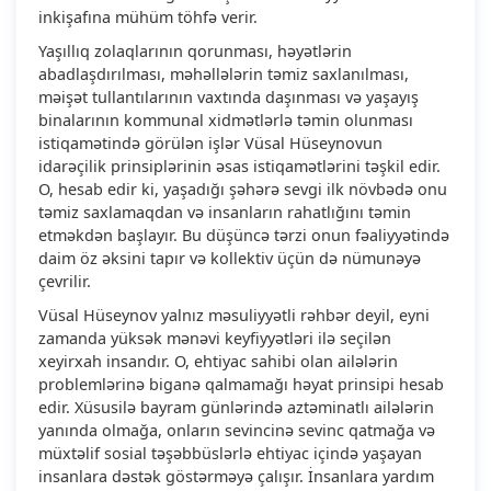
inkişafına mühüm töhfə verir.
Yaşıllıq zolaqlarının qorunması, həyətlərin
abadlaşdırılması, məhəllələrin təmiz saxlanılması,
məişət tullantılarının vaxtında daşınması və yaşayış
binalarının kommunal xidmətlərlə təmin olunması
istiqamətində görülən işlər Vüsal Hüseynovun
idarəçilik prinsiplərinin əsas istiqamətlərini təşkil edir.
O, hesab edir ki, yaşadığı şəhərə sevgi ilk növbədə onu
təmiz saxlamaqdan və insanların rahatlığını təmin
etməkdən başlayır. Bu düşüncə tərzi onun fəaliyyətində
daim öz əksini tapır və kollektiv üçün də nümunəyə
çevrilir.
Vüsal Hüseynov yalnız məsuliyyətli rəhbər deyil, eyni
zamanda yüksək mənəvi keyfiyyətləri ilə seçilən
xeyirxah insandır. O, ehtiyac sahibi olan ailələrin
problemlərinə biganə qalmamağı həyat prinsipi hesab
edir. Xüsusilə bayram günlərində aztəminatlı ailələrin
yanında olmağa, onların sevincinə sevinc qatmağa və
müxtəlif sosial təşəbbüslərlə ehtiyac içində yaşayan
insanlara dəstək göstərməyə çalışır. İnsanlara yardım