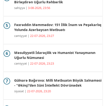
Birləşdirən Uğurlu Rəhbərlik
səhiyyə |
3-08-2026, 23:56
Fəxrəddin Məmmədov: 151 İllik İnam və Peşəkarlıq
Yolunda Azərbaycan Mətbuatı
cəmiyyət |
22-07-2026, 23:27
Məsuliyyətli İdarəçilik və Humanist Yanaşmanın
Uğurlu Nümunəsi
cəmiyyət |
22-07-2026, 23:23
Gülnarə Bağırova: Milli Mətbuatın Böyük Salnaməsi
- “Əkinçi”dən Süni İntellekt Dövrünədək
siyasət |
22-07-2026, 23:20