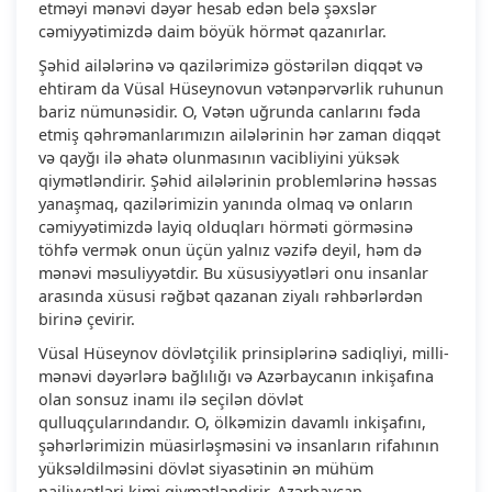
etməyi mənəvi dəyər hesab edən belə şəxslər
cəmiyyətimizdə daim böyük hörmət qazanırlar.
Şəhid ailələrinə və qazilərimizə göstərilən diqqət və
ehtiram da Vüsal Hüseynovun vətənpərvərlik ruhunun
bariz nümunəsidir. O, Vətən uğrunda canlarını fəda
etmiş qəhrəmanlarımızın ailələrinin hər zaman diqqət
və qayğı ilə əhatə olunmasının vacibliyini yüksək
qiymətləndirir. Şəhid ailələrinin problemlərinə həssas
yanaşmaq, qazilərimizin yanında olmaq və onların
cəmiyyətimizdə layiq olduqları hörməti görməsinə
töhfə vermək onun üçün yalnız vəzifə deyil, həm də
mənəvi məsuliyyətdir. Bu xüsusiyyətləri onu insanlar
arasında xüsusi rəğbət qazanan ziyalı rəhbərlərdən
birinə çevirir.
Vüsal Hüseynov dövlətçilik prinsiplərinə sadiqliyi, milli-
mənəvi dəyərlərə bağlılığı və Azərbaycanın inkişafına
olan sonsuz inamı ilə seçilən dövlət
qulluqçularındandır. O, ölkəmizin davamlı inkişafını,
şəhərlərimizin müasirləşməsini və insanların rifahının
yüksəldilməsini dövlət siyasətinin ən mühüm
nailiyyətləri kimi qiymətləndirir. Azərbaycan