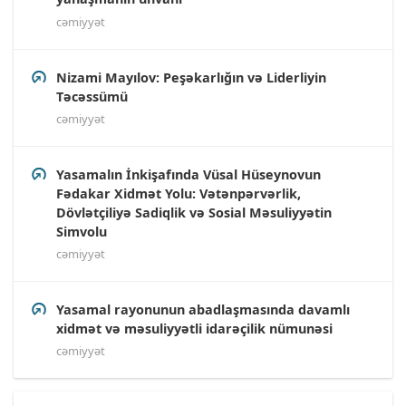
cəmiyyət
Nizami Mayılov: Peşəkarlığın və Liderliyin
Təcəssümü
cəmiyyət
Yasamalın İnkişafında Vüsal Hüseynovun
Fədakar Xidmət Yolu: Vətənpərvərlik,
Dövlətçiliyə Sadiqlik və Sosial Məsuliyyətin
Simvolu
cəmiyyət
Yasamal rayonunun abadlaşmasında davamlı
xidmət və məsuliyyətli idarəçilik nümunəsi
cəmiyyət