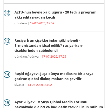
AzTU-nun beynəlxalq uğuru - 20 tədris proqramı
akkreditasiyadan keçdi
gündəm |
17-07-2026, 17:59
Rusiya İran çiçəklərindən şübhələndi -
Ermənistandan idxal edilib? rusiya-iran-
ciceklerinden-subhelendi
gündəm / dünya |
17-07-2026, 17:55
Rəşid Ağayev: Şuşa dünya mediasını bir araya
gətirən qlobal dialoq məkanına çevrilir
siyasət |
13-07-2026, 23:02
Ayaz Əliyev: IV Şuşa Qlobal Media Forumu
beynəlxalq dialoq və həqiqətin təşviqi üçün mühüm