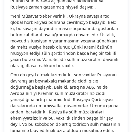
Putinin sülh barədə açıqlamaları aldadıcıdır və
Rusiyaya zaman qazanmaq niyyəti daşıyır...
"Yeni Müsavat"xəbər verir ki, Ukrayna savaşı artıq
qlobal hərbi-siyasi böhrana çevrilməyə başlayıb. Belə
ki, bu savaşın dayandırılması istiqamətində göstərilən
bütün cəhdlər iflasa uğramaqda davam edir. Üstəlik,
mövcud situasiyanın yaranmasının yeganə günahkarı
da məhz Rusiya hesab olunur. Çünki Kreml özünün
müəyyən etdiyi sülh şərtlərindən başqa heç bir təklifi
yaxın buraxmır. Və nəticədə sülh müzakirələri davamlı
olaraq, iflasa məhkum buraxılır.
Onu da qeyd etmək lazımdır ki, son vaxtlar Rusiyanın
davranışları beynəlxalq məkanda ciddi qıcıq
doğurmağa başlayıb. Belə ki, artıq nə ABŞ, nə də
Avropa Birliyi Kremlin sülh müzakirələrinə ciddi
yanaşdığına artıq inanmır. İndi Rusiyaya Qərb siyasi
dairələrində ümumiyyətlə, güvənmirlər. Ümumi qənaət
ondan ibarətdir ki, Rusiya ilə sülh müzakirələri
əhəmiyyətsizdir və bu, vaxt itkisindən başqa bir şey
deyil. Və bu səbəbdən də artıq tədricən sülh masasının
tamamilə ləğv edilmək üzrə olduğu müşahidə edilir.