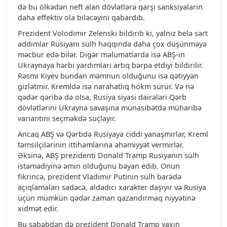
də bu ölkədən neft alan dövlətlərə qarşı sanksiyaların
daha effektiv ola biləcəyini qabardıb.
Prezident Volodimir Zelenski bildirib ki, yalnız belə sərt
addımlar Rusiyanı sülh haqqında daha çox düşünməyə
məcbur edə bilər. Digər məlumatlarda isə ABŞ-ın
Ukraynaya hərbi yardımları artıq bərpa etdiyi bildirilir.
Rəsmi Kiyev bundan məmnun olduğunu isə qətiyyən
gizlətmir. Kremldə isə narahatlıq hökm sürür. Və nə
qədər qəribə də olsa, Rusiya siyasi dairələri Qərb
dövlətlərini Ukrayna savaşına münasibətdə müharibə
variantını seçməkdə suçlayır.
Ancaq ABŞ və Qərbdə Rusiyaya ciddi yanaşmırlar, Kreml
təmsilçilərinin ittihamlarına əhəmiyyət vermirlər.
Əksinə, ABŞ prezidenti Donald Tramp Rusiyanın sülh
istəmədiyinə əmin olduğunu bəyan edib. Onun
fikrincə, prezident Vladimir Putinin sülh barədə
açıqlamaları sadəcə, aldadıcı xarakter daşıyır və Rusiya
üçün mümkün qədər zaman qazandırmaq niyyətinə
xidmət edir.
Bu səbəbdən də prezident Donald Tramp yaxın