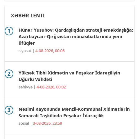
XƏBƏR LENTİ
Hünər Yusubov: Qardaşlıqdan strateji əməkdaşlığa:
Azərbaycan–Qırğızıstan münasibətlərində yeni
üfüqlər
siyasət |
4-08-2026, 00:06
Yüksək Tibbi Xidmətin və Peşəkar İdarəçiliyin
Uğurlu Vəhdəti
səhiyyə |
4-08-2026, 00:02
Nəsimi Rayonunda Mənzil-Kommunal Xidmətlərin
Səmərəli Təşkilində Peşəkar İdarəçilik
sosial |
3-08-2026, 23:59