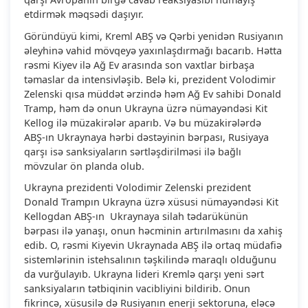
etdirmək məqsədi daşıyır.
Göründüyü kimi, Kreml ABŞ və Qərbi yenidən Rusiyanın
əleyhinə vahid mövqeyə yaxınlaşdırmağı bacarıb. Hətta
rəsmi Kiyev ilə Ağ Ev arasında son vaxtlar birbaşa
təmaslar da intensivləşib. Belə ki, prezident Volodimir
Zelenski qısa müddət ərzində həm Ağ Ev sahibi Donald
Tramp, həm də onun Ukrayna üzrə nümayəndəsi Kit
Kellog ilə müzakirələr aparıb. Və bu müzakirələrdə
ABŞ-ın Ukraynaya hərbi dəstəyinin bərpası, Rusiyaya
qarşı isə sanksiyaların sərtləşdirilməsi ilə bağlı
mövzular ön planda olub.
Ukrayna prezidenti Volodimir Zelenski prezident
Donald Trampın Ukrayna üzrə xüsusi nümayəndəsi Kit
Kellogdan ABŞ-ın Ukraynaya silah tədarükünün
bərpası ilə yanaşı, onun həcminin artırılmasını da xahiş
edib. O, rəsmi Kiyevin Ukraynada ABŞ ilə ortaq müdafiə
sistemlərinin istehsalının təşkilində maraqlı olduğunu
da vurğulayıb. Ukrayna lideri Kremlə qarşı yeni sərt
sanksiyaların tətbiqinin vacibliyini bildirib. Onun
fikrincə, xüsusilə də Rusiyanın enerji sektoruna, eləcə