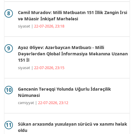
Cəmil Muradov: Milli Mətbuatın 151 İllik Zəngin İrsi
və Müasir İnkişaf Mərhələsi
siyasət |
22-07-2026, 23:18
Ayaz Əliyev: Azərbaycan Mətbuatı - Milli
Dəyərlərdən Qlobal İnformasiya Məkanına Uzanan
151 İl
siyasət |
22-07-2026, 23:15
Gəncənin Tərəqqi Yolunda Uğurlu İdarəçilik
Nümunəsi
cəmiyyət |
22-07-2026, 23:12
Sükan arxasında yuxulayan sürücü və xanımı həlak
oldu