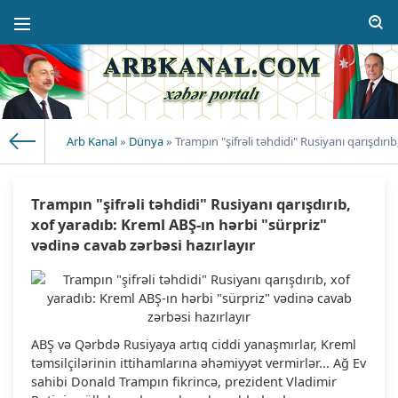
Arb Kanal
»
Dünya
» Trampın "şifrəli təhdidi" Rusiyanı qarışdırı
Trampın "şifrəli təhdidi" Rusiyanı qarışdırıb,
xof yaradıb: Kreml ABŞ-ın hərbi "sürpriz"
vədinə cavab zərbəsi hazırlayır
ABŞ və Qərbdə Rusiyaya artıq ciddi yanaşmırlar, Kreml
təmsilçilərinin ittihamlarına əhəmiyyət vermirlər... Ağ Ev
sahibi Donald Trampın fikrincə, prezident Vladimir