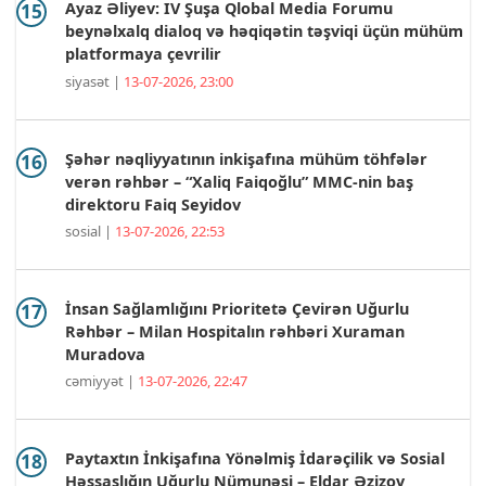
Ayaz Əliyev: IV Şuşa Qlobal Media Forumu
beynəlxalq dialoq və həqiqətin təşviqi üçün mühüm
platformaya çevrilir
siyasət |
13-07-2026, 23:00
Şəhər nəqliyyatının inkişafına mühüm töhfələr
verən rəhbər – “Xaliq Faiqoğlu” MMC-nin baş
direktoru Faiq Seyidov
sosial |
13-07-2026, 22:53
İnsan Sağlamlığını Prioritetə Çevirən Uğurlu
Rəhbər – Milan Hospitalın rəhbəri Xuraman
Muradova
cəmiyyət |
13-07-2026, 22:47
Paytaxtın İnkişafına Yönəlmiş İdarəçilik və Sosial
Həssaslığın Uğurlu Nümunəsi – Eldar Əzizov