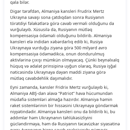
qala bilər.
Digər tərəfdən, Almaniya kansleri Frudrix Mertz
Ukrayna savaşı sona çatdıqdan sonra Rusiyanın
törətdiyi fəlakətlərə görə cavab verməli olduğunu da
vurğulayıb. Xüsusilə də, Rusiyanın mütləq
kompensasiya ödəməli olduğunu bildirib. Almaniya
kansleri elə indidən xəbərdarlıq edib ki, Rusiya
Ukraynaya vurduğu ziyana görə 500 milyard avro
kompensasiya ödəmədikcə, onun dondurulmuş
aktivlərinə çıxışı mümkün olmayacaq. Çünki beynəlxalq
hüquq və ədalət prinsipinə uyğun olaraq, Rusiya işğal
nəticəsində Ukraynaya dəyən maddi ziyana görə
mütləq cavabdehlik daşımalıdır.
Eyni zamanda, kansler Fridrix Mertz vurğulayıb ki,
Almaniya ABŞ-dan əlavə “Patriot” hava hücumundan
müdafiə sistemləri almağa hazırdır. Almaniya həmin
raket sistemlərinin bir hissəsini Ukraynaya göndərmək
niyyətindədir. Almaniya kansleri onu da bildirib ki, bu
addımlar həm Ukraynanın təhlükəsizliyini
gücləndirməyə, həm də Rusiyanın təcavüzkar siyasətinə
qarşı Avropanın birgə cavab reaksiyasıbı nümayiş