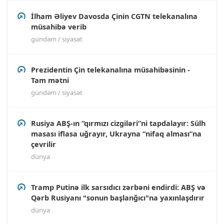
İlham Əliyev Davosda Çinin CGTN telekanalına
müsahibə verib
gündəm / siyasət
Prezidentin Çin telekanalına müsahibəsinin -
Tam mətni
gündəm / siyasət
Rusiya ABŞ-ın “qırmızı cizgiləri”ni tapdalayır: Sülh
masası iflasa uğrayır, Ukrayna “nifaq alması”na
çevrilir
dünya
Tramp Putinə ilk sarsıdıcı zərbəni endirdi: ABŞ və
Qərb Rusiyanı "sonun başlanğıcı"na yaxınlaşdırır
dünya