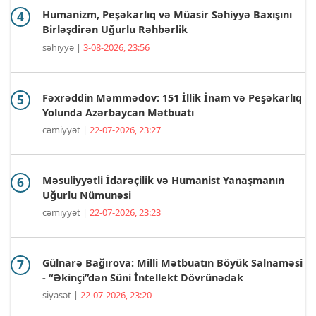
Humanizm, Peşəkarlıq və Müasir Səhiyyə Baxışını
Birləşdirən Uğurlu Rəhbərlik
səhiyyə |
3-08-2026, 23:56
Fəxrəddin Məmmədov: 151 İllik İnam və Peşəkarlıq
Yolunda Azərbaycan Mətbuatı
cəmiyyət |
22-07-2026, 23:27
Məsuliyyətli İdarəçilik və Humanist Yanaşmanın
Uğurlu Nümunəsi
cəmiyyət |
22-07-2026, 23:23
Gülnarə Bağırova: Milli Mətbuatın Böyük Salnaməsi
- “Əkinçi”dən Süni İntellekt Dövrünədək
siyasət |
22-07-2026, 23:20