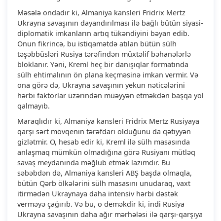
Məsələ ondadır ki, Almaniya kansleri Fridrix Mertz
Ukrayna savaşının dayandırılması ilə bağlı bütün siyasi-
diplomatik imkanların artıq tükəndiyini bəyan edib.
Onun fikrincə, bu istiqamətdə atılan bütün sülh
təşəbbüsləri Rusiya tərəfindən müxtəlif bəhanələrlə
bloklanır. Yəni, Kreml heç bir danışıqlar formatında
sülh ehtimalının ön plana keçməsinə imkan vermir. Və
ona görə də, Ukrayna savaşının yekun nəticələrini
hərbi faktorlar üzərindən müəyyən etməkdən başqa yol
qalmayıb.
Maraqlıdır ki, Almaniya kansleri Fridrix Mertz Rusiyaya
qarşı sərt mövqenin tərəfdarı olduğunu da qətiyyən
gizlətmir. O, hesab edir ki, Kreml ilə sülh masasında
anlaşmaq mümkün olmadığına görə Rusiyanı mütləq
savaş meydanında məğlub etmək lazımdır. Bu
səbəbdən də, Almaniya kansleri ABŞ başda olmaqla,
bütün Qərb ölkələrini sülh masasını unudaraq, vaxt
itirmədən Ukraynaya daha intensiv hərbi dəstək
verməyə çağırıb. Və bu, o deməkdir ki, indi Rusiya
Ukrayna savaşının daha ağır mərhələsi ilə qarşı-qarşıya