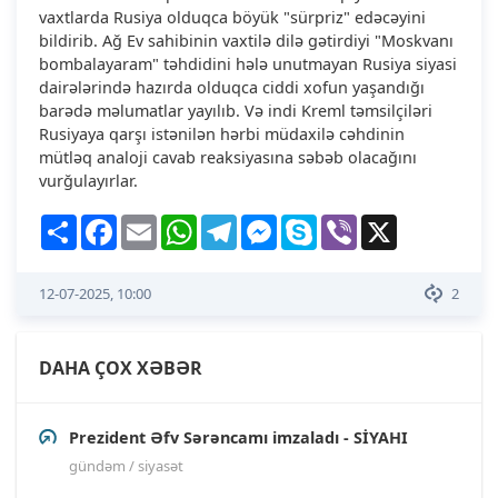
vaxtlarda Rusiya olduqca böyük "sürpriz" edəcəyini
bildirib. Ağ Ev sahibinin vaxtilə dilə gətirdiyi "Moskvanı
bombalayaram" təhdidini hələ unutmayan Rusiya siyasi
dairələrində hazırda olduqca ciddi xofun yaşandığı
barədə məlumatlar yayılıb. Və indi Kreml təmsilçiləri
Rusiyaya qarşı istənilən hərbi müdaxilə cəhdinin
mütləq analoji cavab reaksiyasına səbəb olacağını
vurğulayırlar.
Share
Facebook
Email
WhatsApp
Telegram
Messenger
Skype
Viber
X
12-07-2025, 10:00
2
DAHA ÇOX XƏBƏR
Prezident Əfv Sərəncamı imzaladı - SİYAHI
gündəm / siyasət