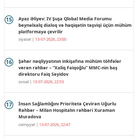
Ayaz Əliyev: IV Şuşa Qlobal Media Forumu
beynəlxalq dialoq və həqiqətin təşviqi üçün mühüm
platformaya çevrilir
siyasət |
13-07-2026, 23:00
Şəhər nəqliyyatının inkişafına mühüm töhfələr
verən rəhbər – “Xaliq Faiqoğlu” MMC-nin baş
direktoru Faiq Seyidov
sosial |
13-07-2026, 22:53
İnsan Sağlamlığını Prioritetə Çevirən Uğurlu
Rəhbər – Milan Hospitalın rəhbəri Xuraman
Muradova
cəmiyyət |
13-07-2026, 22:47