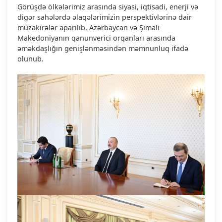
Görüşdə ölkələrimiz arasında siyasi, iqtisadi, enerji və
digər sahələrdə əlaqələrimizin perspektivlərinə dair
müzakirələr aparılıb, Azərbaycan və Şimali
Makedoniyanın qanunverici orqanları arasında
əməkdaşlığın genişlənməsindən məmnunluq ifadə
olunub.