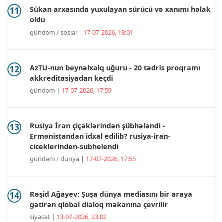
Sükan arxasında yuxulayan sürücü və xanımı həlak
oldu
gündəm / sosial |
17-07-2026, 18:01
AzTU-nun beynəlxalq uğuru - 20 tədris proqramı
akkreditasiyadan keçdi
gündəm |
17-07-2026, 17:59
Rusiya İran çiçəklərindən şübhələndi -
Ermənistandan idxal edilib? rusiya-iran-
ciceklerinden-subhelendi
gündəm / dünya |
17-07-2026, 17:55
Rəşid Ağayev: Şuşa dünya mediasını bir araya
gətirən qlobal dialoq məkanına çevrilir
siyasət |
13-07-2026, 23:02