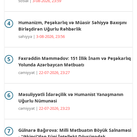
sosial |
3-08-2026, 23:59
Humanizm, Peşəkarlıq və Müasir Səhiyyə Baxışını
Birləşdirən Uğurlu Rəhbərlik
səhiyyə |
3-08-2026, 23:56
Fəxrəddin Məmmədov: 151 İllik İnam və Peşəkarlıq
Yolunda Azərbaycan Mətbuatı
cəmiyyət |
22-07-2026, 23:27
Məsuliyyətli İdarəçilik və Humanist Yanaşmanın
Uğurlu Nümunəsi
cəmiyyət |
22-07-2026, 23:23
Gülnarə Bağırova: Milli Mətbuatın Böyük Salnaməsi
- “Əkinçi”dən Süni İntellekt Dövrünədək