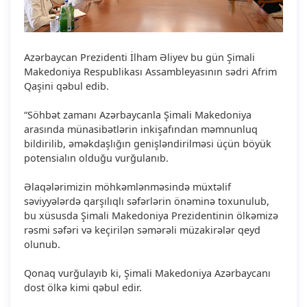
Azərbaycan Prezidenti İlham Əliyev bu gün Şimali
Makedoniya Respublikası Assambleyasının sədri Afrim
Qaşini qəbul edib.
“Söhbət zamanı Azərbaycanla Şimali Makedoniya
arasında münasibətlərin inkişafından məmnunluq
bildirilib, əməkdaşlığın genişləndirilməsi üçün böyük
potensialın olduğu vurğulanıb.
Əlaqələrimizin möhkəmlənməsində müxtəlif
səviyyələrdə qarşılıqlı səfərlərin önəminə toxunulub,
bu xüsusda Şimali Makedoniya Prezidentinin ölkəmizə
rəsmi səfəri və keçirilən səmərəli müzakirələr qeyd
olunub.
Qonaq vurğulayıb ki, Şimali Makedoniya Azərbaycanı
dost ölkə kimi qəbul edir.