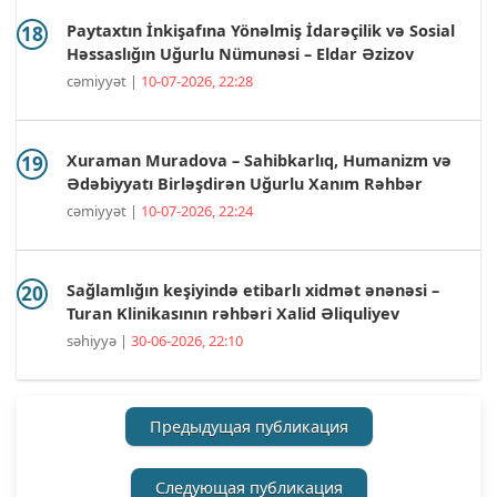
Paytaxtın İnkişafına Yönəlmiş İdarəçilik və Sosial
Həssaslığın Uğurlu Nümunəsi – Eldar Əzizov
cəmiyyət |
10-07-2026, 22:28
Xuraman Muradova – Sahibkarlıq, Humanizm və
Ədəbiyyatı Birləşdirən Uğurlu Xanım Rəhbər
cəmiyyət |
10-07-2026, 22:24
Sağlamlığın keşiyində etibarlı xidmət ənənəsi –
Turan Klinikasının rəhbəri Xalid Əliquliyev
səhiyyə |
30-06-2026, 22:10
Предыдущая публикация
Следующая публикация