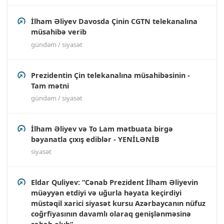
İlham Əliyev Davosda Çinin CGTN telekanalına
müsahibə verib
gündəm / siyasət
Prezidentin Çin telekanalına müsahibəsinin -
Tam mətni
gündəm / siyasət
İlham Əliyev və To Lam mətbuata birgə
bəyanatla çıxış ediblər - YENİLƏNİB
siyasət
Eldar Quliyev: “Cənab Prezident İlham Əliyevin
müəyyən etdiyi və uğurla həyata keçirdiyi
müstəqil xarici siyasət kursu Azərbaycanın nüfuz
coğrfiyasının davamlı olaraq genişlənməsinə