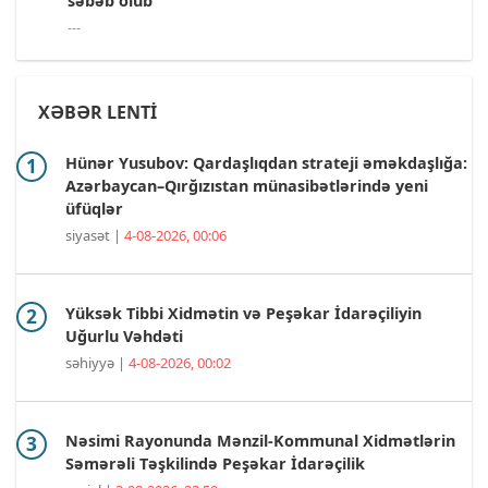
səbəb olub”
---
XƏBƏR LENTİ
Hünər Yusubov: Qardaşlıqdan strateji əməkdaşlığa:
Azərbaycan–Qırğızıstan münasibətlərində yeni
üfüqlər
siyasət |
4-08-2026, 00:06
Yüksək Tibbi Xidmətin və Peşəkar İdarəçiliyin
Uğurlu Vəhdəti
səhiyyə |
4-08-2026, 00:02
Nəsimi Rayonunda Mənzil-Kommunal Xidmətlərin
Səmərəli Təşkilində Peşəkar İdarəçilik