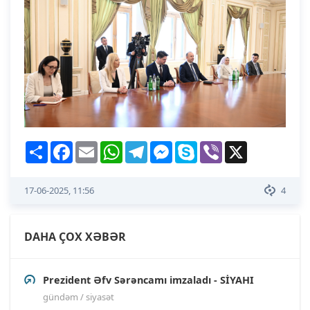
Share
Facebook
Email
WhatsApp
Telegram
Messenger
Skype
Viber
X
17-06-2025, 11:56
4
DAHA ÇOX XƏBƏR
Prezident Əfv Sərəncamı imzaladı - SİYAHI
gündəm / siyasət