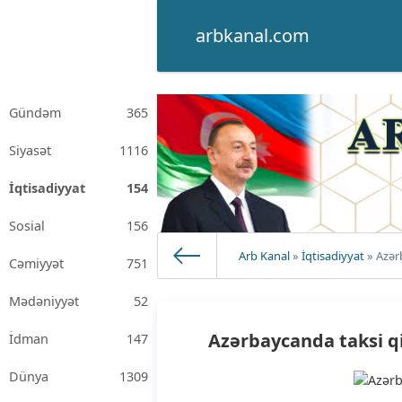
arbkanal.com
Gündəm
365
Siyasət
1116
İqtisadiyyat
154
Sosial
156
Arb Kanal
»
İqtisadiyyat
» Azər
Cəmiyyət
751
Mədəniyyət
52
Azərbaycanda taksi q
İdman
147
Dünya
1309