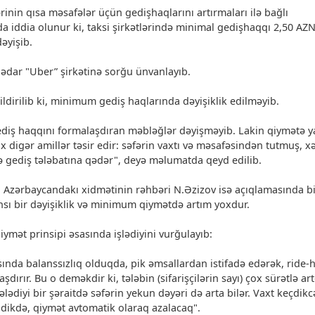
rinin qısa məsafələr üçün gedişhaqlarını artırmaları ilə bağlı
a iddia olunur ki, taksi şirkətlərində minimal gedişhaqqı 2,50 AZ
əyişib.
ədar "Uber” şirkətinə sorğu ünvanlayıb.
ldirilib ki, minimum gediş haqlarında dəyişiklik edilməyib.
gediş haqqını formalaşdıran məbləğlər dəyişməyib. Lakin qiymətə y
ox digər amillər təsir edir: səfərin vaxtı və məsafəsindən tutmuş, x
ə gediş tələbatına qədər", deyə məlumatda qeyd edilib.
in Azərbaycandakı xidmətinin rəhbəri N.Əzizov isə açıqlamasında bi
ansı bir dəyişiklik və minimum qiymətdə artım yoxdur.
iymət prinsipi əsasında işlədiyini vurğulayıb:
sında balanssızlıq olduqda, pik əmsallardan istifadə edərək, ride-h
dırır. Bu o deməkdir ki, tələbin (sifarişçilərin sayı) çox sürətlə art
stələdiyi bir şəraitdə səfərin yekun dəyəri də arta bilər. Vaxt keçdikc
ildikdə, qiymət avtomatik olaraq azalacaq".