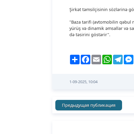
Şirkət təmsilçisinin sözlərinə g
"Baza tarifi (avtomobilin qəbul
yürüş və dinamik əmsallar və sai
də təsirini göstərir".
Share
Facebook
Email
WhatsApp
Tele
1-09-2025, 10:04
Предыдущая публикация