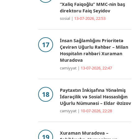
“Xaliq Faiqoğlu” MMC-nin baş
direktoru Faiq Seyidov
sosial |
13-07-2026, 22:53
İnsan Sağlamlığını Prioritetə
Çevirən Uğurlu Rəhbər – Milan
Hospitalın rəhbəri Xuraman
Muradova
cəmiyyət |
13-07-2026, 22:47
Paytaxtın İnkişafına Yönəlmiş
İdarəçilik və Sosial Həssaslığın
Uğurlu Nümunəsi – Eldar Əzizov
cəmiyyət |
10-07-2026, 22:28
Xuraman Muradova –