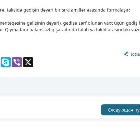
örə, taksidə gedişin dəyəri bir sıra amillər əsasında formalaşır:
 məntəqəsinə gəlişinin dəyəri), gedişə sərf olunan vaxt üçün gediş 
r. Qiymətlərə balanssızlıq şəraitində tələb və təklif arasındakı vəzi
İqtis
gram
Messenger
Skype
Viber
X
Следующая пу