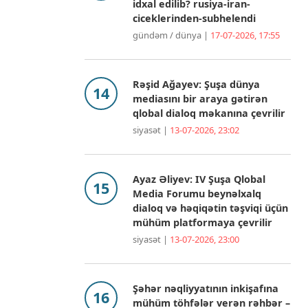
idxal edilib? rusiya-iran-
ciceklerinden-subhelendi
gündəm / dünya |
17-07-2026, 17:55
Rəşid Ağayev: Şuşa dünya
mediasını bir araya gətirən
qlobal dialoq məkanına çevrilir
siyasət |
13-07-2026, 23:02
Ayaz Əliyev: IV Şuşa Qlobal
Media Forumu beynəlxalq
dialoq və həqiqətin təşviqi üçün
mühüm platformaya çevrilir
siyasət |
13-07-2026, 23:00
Şəhər nəqliyyatının inkişafına
mühüm töhfələr verən rəhbər –