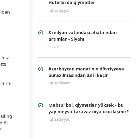
Hotellərdə qiymətlər
i̇qtisadiyyat
N-dən
3 milyon vətəndaşı əhatə edən
artımlar - Siyahı
sosial
alnız
əttə
Azərbaycan manatının dövriyyəyə
buraxılmasından 33 il keçir
i̇qtisadiyyat
ldirib
Məhsul bol, qiymətlər yüksək - bu
yay meyvə-tərəvəz niyə ucuzlaşmır?
ailing
i̇qtisadiyyat
dığı
ə