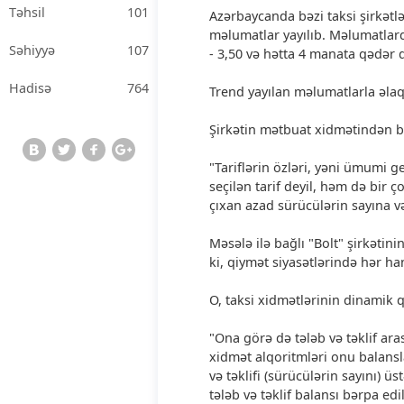
Təhsil
101
Azərbaycanda bəzi taksi şirkətlə
məlumatlar yayılıb. Məlumatlard
Səhiyyə
107
- 3,50 və hətta 4 manata qədər d
Hadisə
764
Trend yayılan məlumatlarla əlaq
Şirkətin mətbuat xidmətindən bi
"Tariflərin özləri, yəni ümumi 
seçilən tarif deyil, həm də bir ç
çıxan azad sürücülərin sayına v
Məsələ ilə bağlı "Bolt" şirkətin
ki, qiymət siyasətlərində hər h
O, taksi xidmətlərinin dinamik q
"Ona görə də tələb və təklif ara
xidmət alqoritmləri onu balanslaş
və təklifi (sürücülərin sayını) ü
tələb və təklif balansı bərpa ed