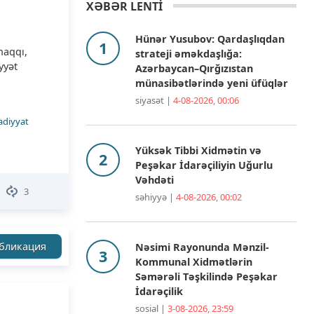
XƏBƏR LENTİ
Hünər Yusubov: Qardaşlıqdan
haqqı,
strateji əməkdaşlığa:
yyət
Azərbaycan–Qırğızıstan
münasibətlərində yeni üfüqlər
siyasət |
4-08-2026, 00:06
adiyyat
Yüksək Tibbi Xidmətin və
Peşəkar İdarəçiliyin Uğurlu
Vəhdəti
3
səhiyyə |
4-08-2026, 00:02
бликация
Nəsimi Rayonunda Mənzil-
Kommunal Xidmətlərin
Səmərəli Təşkilində Peşəkar
İdarəçilik
sosial |
3-08-2026, 23:59