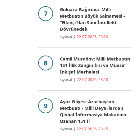
Gülnarə Bağırova: Milli
Mətbuatın Böyük Salnaməsi -
“Əkinçi”dən Süni İntellekt
Dövrünədək
siyasət |
22-07-2026, 23:20
Cəmil Muradov: Milli Mətbuatın
151 İllik Zəngin İrsi və Müasir
İnkişaf Mərhələsi
siyasət |
22-07-2026, 23:18
Ayaz Əliyev: Azərbaycan
Mətbuatı - Milli Dəyərlərdən
Qlobal İnformasiya Məkanına
Uzanan 151 İl
siyasət |
22-07-2026, 23:15