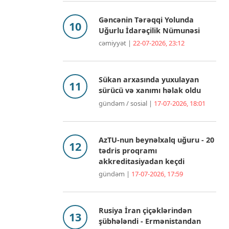
Gəncənin Tərəqqi Yolunda
Uğurlu İdarəçilik Nümunəsi
cəmiyyət |
22-07-2026, 23:12
Sükan arxasında yuxulayan
sürücü və xanımı həlak oldu
gündəm / sosial |
17-07-2026, 18:01
AzTU-nun beynəlxalq uğuru - 20
tədris proqramı
akkreditasiyadan keçdi
gündəm |
17-07-2026, 17:59
Rusiya İran çiçəklərindən
şübhələndi - Ermənistandan