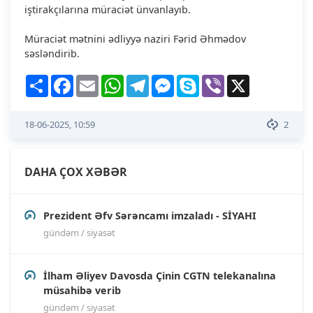
iştirakçılarına müraciət ünvanlayıb.
Müraciət mətnini ədliyyə naziri Fərid Əhmədov
səsləndirib.
Share
Facebook
Email
WhatsApp
Telegram
Messenger
Skype
Viber
X
18-06-2025, 10:59
2
DAHA ÇOX XƏBƏR
Prezident Əfv Sərəncamı imzaladı - SİYAHI
gündəm / siyasət
İlham Əliyev Davosda Çinin CGTN telekanalına
müsahibə verib
gündəm / siyasət