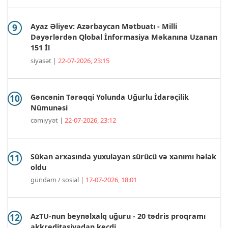
Ayaz Əliyev: Azərbaycan Mətbuatı - Milli
Dəyərlərdən Qlobal İnformasiya Məkanına Uzanan
151 İl
siyasət |
22-07-2026, 23:15
Gəncənin Tərəqqi Yolunda Uğurlu İdarəçilik
Nümunəsi
cəmiyyət |
22-07-2026, 23:12
Sükan arxasında yuxulayan sürücü və xanımı həlak
oldu
gündəm / sosial |
17-07-2026, 18:01
AzTU-nun beynəlxalq uğuru - 20 tədris proqramı
akkreditasiyadan keçdi