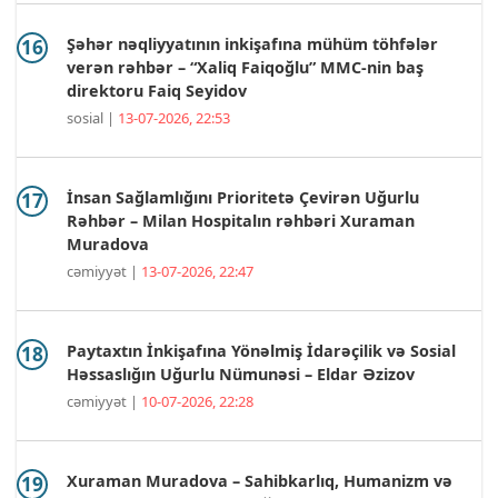
Şəhər nəqliyyatının inkişafına mühüm töhfələr
verən rəhbər – “Xaliq Faiqoğlu” MMC-nin baş
direktoru Faiq Seyidov
sosial |
13-07-2026, 22:53
İnsan Sağlamlığını Prioritetə Çevirən Uğurlu
Rəhbər – Milan Hospitalın rəhbəri Xuraman
Muradova
cəmiyyət |
13-07-2026, 22:47
Paytaxtın İnkişafına Yönəlmiş İdarəçilik və Sosial
Həssaslığın Uğurlu Nümunəsi – Eldar Əzizov
cəmiyyət |
10-07-2026, 22:28
Xuraman Muradova – Sahibkarlıq, Humanizm və