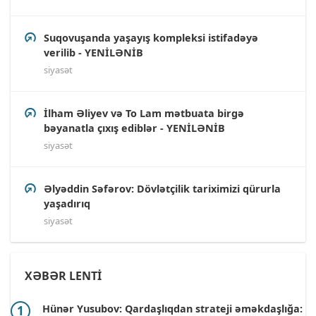
Suqovuşanda yaşayış kompleksi istifadəyə
verilib - YENİLƏNİB
siyasət
İlham Əliyev və To Lam mətbuata birgə
bəyanatla çıxış ediblər - YENİLƏNİB
siyasət
Əlyəddin Səfərov: Dövlətçilik tariximizi qürurla
yaşadırıq
siyasət
XƏBƏR LENTİ
Hünər Yusubov: Qardaşlıqdan strateji əməkdaşlığa: