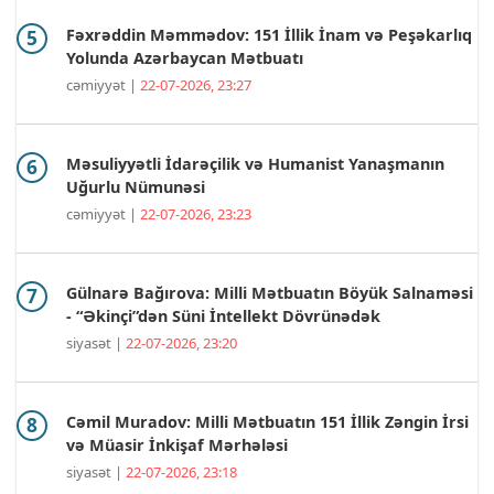
Fəxrəddin Məmmədov: 151 İllik İnam və Peşəkarlıq
Yolunda Azərbaycan Mətbuatı
cəmiyyət |
22-07-2026, 23:27
Məsuliyyətli İdarəçilik və Humanist Yanaşmanın
Uğurlu Nümunəsi
cəmiyyət |
22-07-2026, 23:23
Gülnarə Bağırova: Milli Mətbuatın Böyük Salnaməsi
- “Əkinçi”dən Süni İntellekt Dövrünədək
siyasət |
22-07-2026, 23:20
Cəmil Muradov: Milli Mətbuatın 151 İllik Zəngin İrsi
və Müasir İnkişaf Mərhələsi
siyasət |
22-07-2026, 23:18