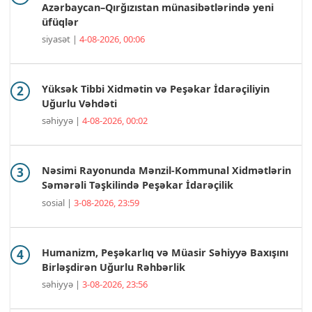
Azərbaycan–Qırğızıstan münasibətlərində yeni
üfüqlər
siyasət |
4-08-2026, 00:06
Yüksək Tibbi Xidmətin və Peşəkar İdarəçiliyin
Uğurlu Vəhdəti
səhiyyə |
4-08-2026, 00:02
Nəsimi Rayonunda Mənzil-Kommunal Xidmətlərin
Səmərəli Təşkilində Peşəkar İdarəçilik
sosial |
3-08-2026, 23:59
Humanizm, Peşəkarlıq və Müasir Səhiyyə Baxışını
Birləşdirən Uğurlu Rəhbərlik
səhiyyə |
3-08-2026, 23:56