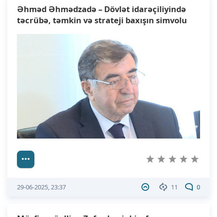
Əhməd Əhmədzadə – Dövlət idarəçiliyində
təcrübə, təmkin və strateji baxışın simvolu
29-06-2025, 23:37
11
0