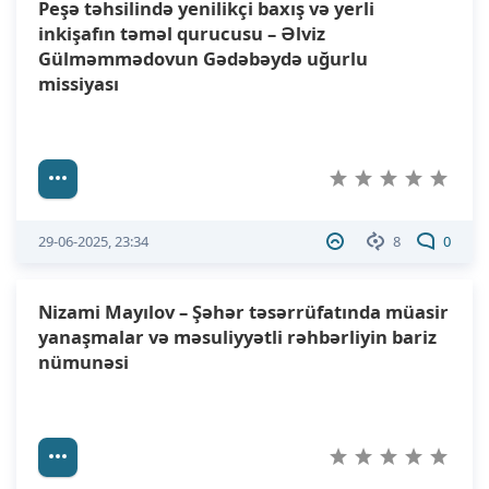
Peşə təhsilində yenilikçi baxış və yerli
inkişafın təməl qurucusu – Əlviz
Gülməmmədovun Gədəbəydə uğurlu
missiyası
29-06-2025, 23:34
8
0
Nizami Mayılov – Şəhər təsərrüfatında müasir
yanaşmalar və məsuliyyətli rəhbərliyin bariz
nümunəsi