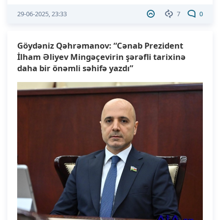
29-06-2025, 23:33
7
0
Göydəniz Qəhrəmanov: “Cənab Prezident
İlham Əliyev Mingəçevirin şərəfli tarixinə
daha bir önəmli səhifə yazdı”