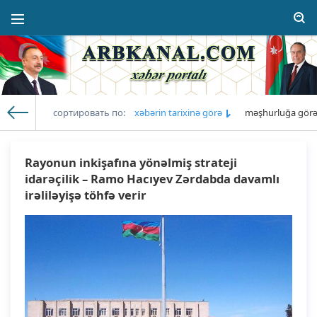
сортировать по:
xəbərin tarixinə görə
məşhurluğa gör
Arb Kanal
» Xəbərlərin siyahısı: 29.06.2025
Rayonun inkişafına yönəlmiş strateji
idarəçilik – Ramo Hacıyev Zərdabda davamlı
irəliləyişə töhfə verir