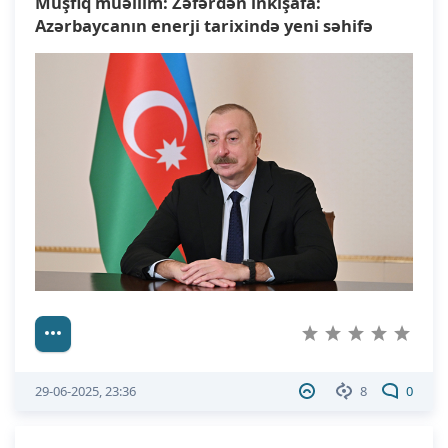
Müşfiq müəllim: Zəfərdən inkişafa:
Azərbaycanın enerji tarixində yeni səhifə
29-06-2025, 23:36
8
0