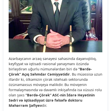
Azərbaycanın ərzaq sənayesi sahəsində dayanıqlılıq,
keyfiyyət və iqtisadi rasional yanaşmanı özündə
birləşdirən uğurlu nümunələrdən biri də
“Bərdə-
Çörək” Açıq Səhmdar Cəmiyyətidir
. Bu müəssisə uzun
illərdir ki, ölkəmizin çörək istehsalı sektorunda
özünəməxsus mövqeyə malikdir. Bu mövqenin
formalaşmasında və davamlı inkişafında isə xüsusi rolu
olan şəxs
“Bərdə-Çörək” ASC-nin İdarə Heyətinin
Sədri və iqtisadiyyat üzrə fəlsəfə doktoru
Məhərrəm Şəfiyev
dir.