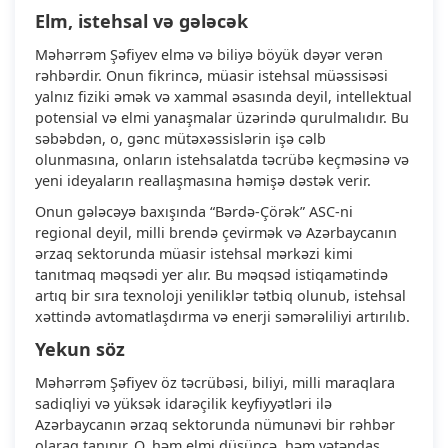
Elm, istehsal və gələcək
Məhərrəm Şəfiyev elmə və biliyə böyük dəyər verən
rəhbərdir. Onun fikrincə, müasir istehsal müəssisəsi
yalnız fiziki əmək və xammal əsasında deyil, intellektual
potensial və elmi yanaşmalar üzərində qurulmalıdır. Bu
səbəbdən, o, gənc mütəxəssislərin işə cəlb
olunmasına, onların istehsalatda təcrübə keçməsinə və
yeni ideyaların reallaşmasına həmişə dəstək verir.
Onun gələcəyə baxışında “Bərdə-Çörək” ASC-ni
regional deyil, milli brendə çevirmək və Azərbaycanın
ərzaq sektorunda müasir istehsal mərkəzi kimi
tanıtmaq məqsədi yer alır. Bu məqsəd istiqamətində
artıq bir sıra texnoloji yeniliklər tətbiq olunub, istehsal
xəttində avtomatlaşdırma və enerji səmərəliliyi artırılıb.
Yekun söz
Məhərrəm Şəfiyev öz təcrübəsi, biliyi, milli maraqlara
sadiqliyi və yüksək idarəçilik keyfiyyətləri ilə
Azərbaycanın ərzaq sektorunda nümunəvi bir rəhbər
olaraq tanınır. O, həm elmi düşüncə, həm vətəndaş