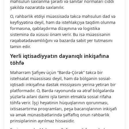
məhsulun saxlanma şəraiti və sanitar normaları ciddi
şəkildə nəzarətdə saxlanılır.
O, rəhbərlik etdiyi müəssisədə təkcə məhsulun dad və
keyfiyyətinə deyil, həm də istehlakçıya təqdim olunma
formasına, qablaşdırma dizaynına və logistika
sisteminə də xüsusi önəm verir. Bu isə müəssisənin
rəqabətədavamlılığını və bazarda sabit yer tutmasını
təmin edir.
Yerli iqtisadiyyatın dayanıqlı inkişafına
töhfə
Məhərrəm Şəfiyev üçün “Bərdə-Çörək” təkcə bir
istehsalat müəssisəsi deyil, həm də bölgənin sosial-
iqtisadi inkişafına dəstək missiyasını yerinə yetirən bir
platformadır. O, Bərdə rayonunda və ətraf bölgələrdə
yüzlərlə ailəni daimi işlə təmin etməklə sosial rifaha
töhfə verir. İşçi heyətinin hüquqlarının qorunması,
ixtisasartırma proqramları, peşə bacarıqlarının inkişafı
və əmək münasibətlərində şəffaflıq onun rəhbərlik
prinsiplərinin ayrılmaz hissəsidir.