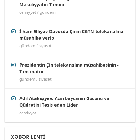
Məsuliyyətin Təmini
cəmiyyət / gündəm
İlham Əliyev Davosda Çinin CGTN telekanalına
müsahibə verib
gündəm / siyasət
Prezidentin Çin telekanalına müsahibəsinin -
Tam mətni
gündəm / siyasət
Adil Atakişiyev: Azərbaycanın Gücünü və
Qüdrətini Təsis edən Lider
cəmiyyət
XƏBƏR LENTİ