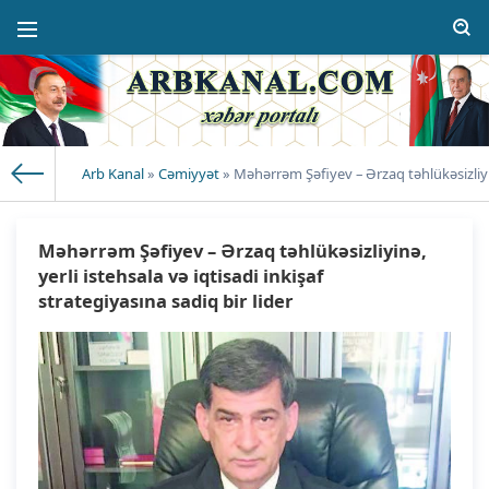
Arb Kanal
»
Cəmiyyət
» Məhərrəm Şəfiyev – Ərzaq təhlükəsizliyinə
Məhərrəm Şəfiyev – Ərzaq təhlükəsizliyinə,
yerli istehsala və iqtisadi inkişaf
strategiyasına sadiq bir lider