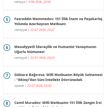
səhiyyə |
3-08-2026, 23:56
Fəxrəddin Məmmədov: 151 İllik İnam və Peşəkarlıq
Yolunda Azərbaycan Mətbuatı
cəmiyyət |
22-07-2026, 23:27
Məsuliyyətli İdarəçilik və Humanist Yanaşmanın
Uğurlu Nümunəsi
cəmiyyət |
22-07-2026, 23:23
Gülnarə Bağırova: Milli Mətbuatın Böyük Salnaməsi
- “Əkinçi”dən Süni İntellekt Dövrünədək
siyasət |
22-07-2026, 23:20
Cəmil Muradov: Milli Mətbuatın 151 İllik Zəngin İrsi