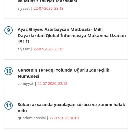
və Müasir İnkişaf Mərhələsi
siyasət |
22-07-2026, 23:18
Ayaz Əliyev: Azərbaycan Mətbuatı - Milli
Dəyərlərdən Qlobal İnformasiya Məkanına Uzanan
151 İl
siyasət |
22-07-2026, 23:15
Gəncənin Tərəqqi Yolunda Uğurlu İdarəçilik
Nümunəsi
cəmiyyət |
22-07-2026, 23:12
Sükan arxasında yuxulayan sürücü və xanımı həlak
oldu
gündəm / sosial |
17-07-2026, 18:01