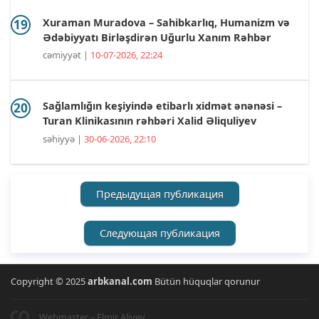
Xuraman Muradova – Sahibkarlıq, Humanizm və
Ədəbiyyatı Birləşdirən Uğurlu Xanım Rəhbər
cəmiyyət |
10-07-2026, 22:24
Sağlamlığın keşiyində etibarlı xidmət ənənəsi –
Turan Klinikasının rəhbəri Xalid Əliquliyev
səhiyyə |
30-06-2026, 22:10
Предыдущая публикация
Следующая публикация
Copyright © 2025
arbkanal.com
Bütün hüquqlar qorunur
Webmaster – Elmir Aliyev