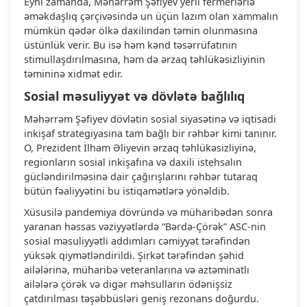
Eyni zamanda, Məhərrəm Şəfiyev yerli fermerlərlə
əməkdaşlıq çərçivəsində un üçün lazım olan xammalın
mümkün qədər ölkə daxilindən təmin olunmasına
üstünlük verir. Bu isə həm kənd təsərrüfatının
stimullaşdırılmasına, həm də ərzaq təhlükəsizliyinin
təmininə xidmət edir.
Sosial məsuliyyət və dövlətə bağlılıq
Məhərrəm Şəfiyev dövlətin sosial siyasətinə və iqtisadi
inkişaf strategiyasına tam bağlı bir rəhbər kimi tanınır.
O, Prezident İlham Əliyevin ərzaq təhlükəsizliyinə,
regionların sosial inkişafına və daxili istehsalın
gücləndirilməsinə dair çağırışlarını rəhbər tutaraq
bütün fəaliyyətini bu istiqamətlərə yönəldib.
Xüsusilə pandemiya dövründə və müharibədən sonra
yaranan həssas vəziyyətlərdə “Bərdə-Çörək” ASC-nin
sosial məsuliyyətli addımları cəmiyyət tərəfindən
yüksək qiymətləndirildi. Şirkət tərəfindən şəhid
ailələrinə, müharibə veteranlarına və aztəminatlı
ailələrə çörək və digər məhsulların ödənişsiz
çatdırılması təşəbbüsləri geniş rezonans doğurdu.