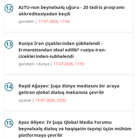
AzTU-nun beynəlxalq uğuru - 20 tədris proqramı
akkreditasiyadan keçdi
gündəm |
17-07-2026, 17:59
Rusiya İran çiçəklərindən şübhələndi -
Ermənistandan idxal edilib? rusiya-iran-
ciceklerinden-subhelendi
gündəm / dünya |
17-07-2026, 17:55
Rəşid Ağayev: Şuşa dünya mediasını bir araya
gətirən qlobal dialoq məkanına çevrilir
siyasət |
13-07-2026, 23:02
Ayaz Əliyev: IV Şuşa Qlobal Media Forumu
beynəlxalq dialoq və həqiqətin təşviqi üçün mühüm
platformaya çevrilir