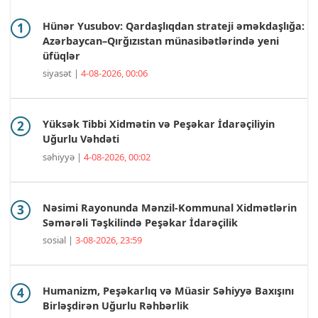
Hünər Yusubov: Qardaşlıqdan strateji əməkdaşlığa:
Azərbaycan–Qırğızıstan münasibətlərində yeni
üfüqlər
siyasət |
4-08-2026, 00:06
Yüksək Tibbi Xidmətin və Peşəkar İdarəçiliyin
Uğurlu Vəhdəti
səhiyyə |
4-08-2026, 00:02
Nəsimi Rayonunda Mənzil-Kommunal Xidmətlərin
Səmərəli Təşkilində Peşəkar İdarəçilik
sosial |
3-08-2026, 23:59
Humanizm, Peşəkarlıq və Müasir Səhiyyə Baxışını
Birləşdirən Uğurlu Rəhbərlik