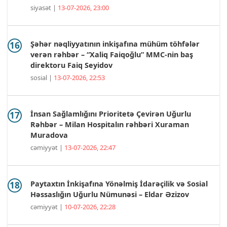
siyasət |
13-07-2026, 23:00
Şəhər nəqliyyatının inkişafına mühüm töhfələr
verən rəhbər – “Xaliq Faiqoğlu” MMC-nin baş
direktoru Faiq Seyidov
sosial |
13-07-2026, 22:53
İnsan Sağlamlığını Prioritetə Çevirən Uğurlu
Rəhbər – Milan Hospitalın rəhbəri Xuraman
Muradova
cəmiyyət |
13-07-2026, 22:47
Paytaxtın İnkişafına Yönəlmiş İdarəçilik və Sosial
Həssaslığın Uğurlu Nümunəsi – Eldar Əzizov
cəmiyyət |
10-07-2026, 22:28