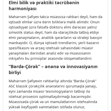
Elmi bilik və praktiki təcrübənin
harmoniyası
Məhərrəm Şəfiyev təkcə müəssisə rəhbəri deyil, həm də
iqtisadi elmlər üzrə dərin biliklərə malik alimdir. Onun
iqtisadiyyat üzrə fəlsəfə doktoru elmi dərəcəsi yalnız
simvolik status deyil, həm də idarəçilikdə tətbiq etdiyi
elmi yanaşmaların, analitik qərarların və strateji baxışın
mənbəyidir. O, dünya iqtisadi trendlərini, yerli bazarın
spesifikasını və ərzaq istehsalı sahəsindəki müasir
yanaşmaları dərindən analiz edir və müəssisənin
inkişafını bu prinsiplər əsasında istiqamətləndirir.
“Bərdə-Çörək” – ənənə və innovasiyanın
birliyi
Məhərrəm Şəfiyevin rəhbərliyi altında “Bərdə-Çörək”
ASC klassik çörəkçilik ənənələrini qorumaqla yanaşı,
eyni zamanda müasir texnologiyaların tətbiqi ilə
istehsal prosesini optimallaşdırmağı bacarmışdır.
Müəssisədə çörək və un məmulatlarının istehsalında
yüksək keyfiyyətli xammaldan istifadə olunur,