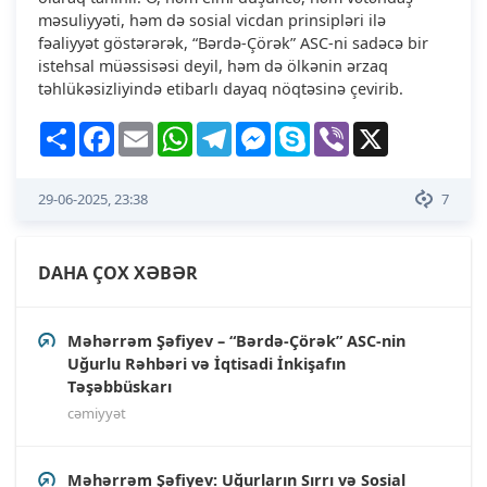
məsuliyyəti, həm də sosial vicdan prinsipləri ilə
fəaliyyət göstərərək, “Bərdə-Çörək” ASC-ni sadəcə bir
istehsal müəssisəsi deyil, həm də ölkənin ərzaq
təhlükəsizliyində etibarlı dayaq nöqtəsinə çevirib.
Share
Facebook
Email
WhatsApp
Telegram
Messenger
Skype
Viber
X
29-06-2025, 23:38
7
DAHA ÇOX XƏBƏR
Məhərrəm Şəfiyev – “Bərdə-Çörək” ASC-nin
Uğurlu Rəhbəri və İqtisadi İnkişafın
Təşəbbüskarı
cəmiyyət
Məhərrəm Şəfiyev: Uğurların Sırrı və Sosial