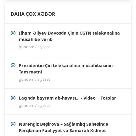
DAHA ÇOX XƏBƏR
İlham Əliyev Davosda Çinin CGTN telekanalına
müsahibə verib
gündəm / siyasət
Prezidentin Çin telekanalına müsahibəsinin -
Tam mətni
gündəm / siyasət
Laçında bayram ab-havası... - Video + Fotolar
gündəm / siyasət
Nurəngiz Bəşirova – Sağlamlıq Sahəsində
Fərqlənən Fəaliyyət və Səmərəli Xidmət