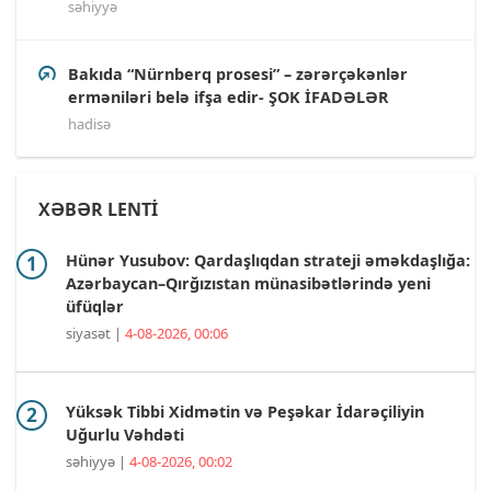
səhiyyə
Bakıda “Nürnberq prosesi” – zərərçəkənlər
erməniləri belə ifşa edir- ŞOK İFADƏLƏR
hadisə
XƏBƏR LENTİ
Hünər Yusubov: Qardaşlıqdan strateji əməkdaşlığa:
Azərbaycan–Qırğızıstan münasibətlərində yeni
üfüqlər
siyasət |
4-08-2026, 00:06
Yüksək Tibbi Xidmətin və Peşəkar İdarəçiliyin
Uğurlu Vəhdəti
səhiyyə |
4-08-2026, 00:02