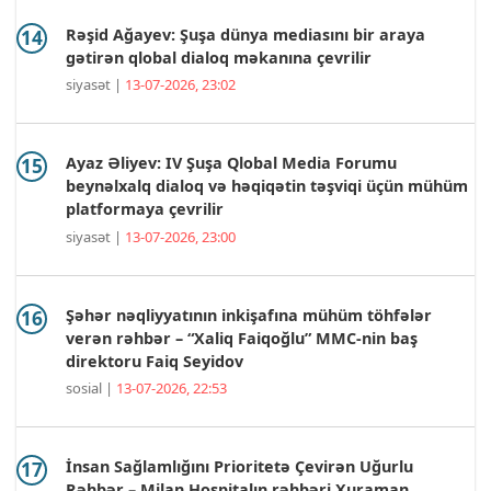
Rəşid Ağayev: Şuşa dünya mediasını bir araya
gətirən qlobal dialoq məkanına çevrilir
siyasət |
13-07-2026, 23:02
Ayaz Əliyev: IV Şuşa Qlobal Media Forumu
beynəlxalq dialoq və həqiqətin təşviqi üçün mühüm
platformaya çevrilir
siyasət |
13-07-2026, 23:00
Şəhər nəqliyyatının inkişafına mühüm töhfələr
verən rəhbər – “Xaliq Faiqoğlu” MMC-nin baş
direktoru Faiq Seyidov
sosial |
13-07-2026, 22:53
İnsan Sağlamlığını Prioritetə Çevirən Uğurlu
Rəhbər – Milan Hospitalın rəhbəri Xuraman