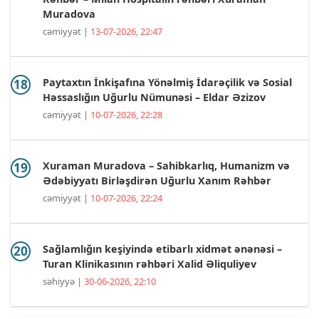
Muradova
cəmiyyət |
13-07-2026, 22:47
Paytaxtın İnkişafına Yönəlmiş İdarəçilik və Sosial
Həssaslığın Uğurlu Nümunəsi – Eldar Əzizov
cəmiyyət |
10-07-2026, 22:28
Xuraman Muradova – Sahibkarlıq, Humanizm və
Ədəbiyyatı Birləşdirən Uğurlu Xanım Rəhbər
cəmiyyət |
10-07-2026, 22:24
Sağlamlığın keşiyində etibarlı xidmət ənənəsi –
Turan Klinikasının rəhbəri Xalid Əliquliyev
səhiyyə |
30-06-2026, 22:10