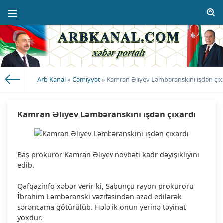
Arb Kanal
»
Cəmiyyət
» Kamran Əliyev Ləmbəranskini işdən çıx
Kamran Əliyev Ləmbəranskini işdən çıxardı
Baş prokuror Kamran Əliyev növbəti kadr dəyişikliyini
edib.
Qafqazinfo xəbər verir ki, Sabunçu rayon prokuroru
İbrahim Ləmbəranski vəzifəsindən azad edilərək
sərəncama götürülüb. Hələlik onun yerinə təyinat
yoxdur.