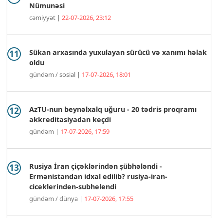
Nümunəsi
cəmiyyət |
22-07-2026, 23:12
Sükan arxasında yuxulayan sürücü və xanımı həlak
oldu
gündəm / sosial |
17-07-2026, 18:01
AzTU-nun beynəlxalq uğuru - 20 tədris proqramı
akkreditasiyadan keçdi
gündəm |
17-07-2026, 17:59
Rusiya İran çiçəklərindən şübhələndi -
Ermənistandan idxal edilib? rusiya-iran-
ciceklerinden-subhelendi
gündəm / dünya |
17-07-2026, 17:55