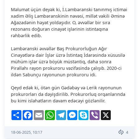
Məlumat üçün deyək ki, İ.Ləmbəranski tanınmış ictimai
xadim Əliş Ləmbəranskinin nəvəsi, millət vəkili Əminə
Ağazadənin həyat yoldaşıdır. O, əvvəllər bir sıra
rezonans doğuran cinayət işlərinin istintaqına
rəhbərlik edib.
Ləmbəranski əvvəllər Baş Prokurorluğun Ağır
Cinayətlərə dair İşlər üzrə İstintaq İdarəsində xüsusilə
mühüm işlər üzrə böyük müstəntiq, daha sonra
Pirallahı rayon prokuroru vəzifəsində çalışıb. 2020-ci
ildən Sabunçu rayonunun prokuroru idi.
Qeyd edək ki, ötən gün Gədəbəy və Lerik rayonunun
prokurorları da dəyişdirilib. Prokurorluq orqanlarında
bu kimi islahatların davam edəcəyi gözlənilir.
Share
Facebook
Email
WhatsApp
Telegram
Messenger
Skype
Viber
X
18-06-2025, 10:17
4