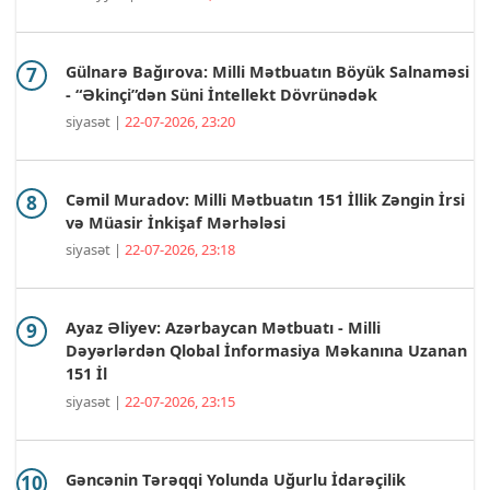
Gülnarə Bağırova: Milli Mətbuatın Böyük Salnaməsi
- “Əkinçi”dən Süni İntellekt Dövrünədək
siyasət |
22-07-2026, 23:20
Cəmil Muradov: Milli Mətbuatın 151 İllik Zəngin İrsi
və Müasir İnkişaf Mərhələsi
siyasət |
22-07-2026, 23:18
Ayaz Əliyev: Azərbaycan Mətbuatı - Milli
Dəyərlərdən Qlobal İnformasiya Məkanına Uzanan
151 İl
siyasət |
22-07-2026, 23:15
Gəncənin Tərəqqi Yolunda Uğurlu İdarəçilik