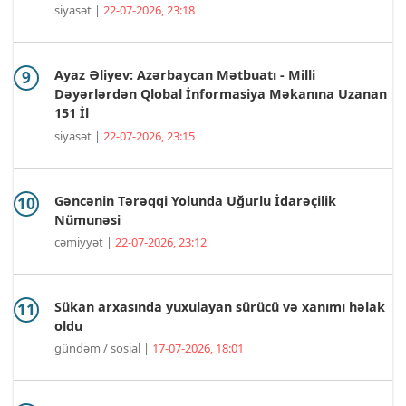
siyasət |
22-07-2026, 23:18
Ayaz Əliyev: Azərbaycan Mətbuatı - Milli
Dəyərlərdən Qlobal İnformasiya Məkanına Uzanan
151 İl
siyasət |
22-07-2026, 23:15
Gəncənin Tərəqqi Yolunda Uğurlu İdarəçilik
Nümunəsi
cəmiyyət |
22-07-2026, 23:12
Sükan arxasında yuxulayan sürücü və xanımı həlak
oldu
gündəm / sosial |
17-07-2026, 18:01