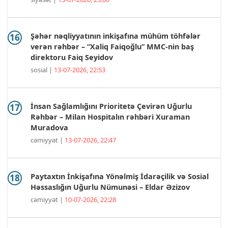
Şəhər nəqliyyatının inkişafına mühüm töhfələr
verən rəhbər – “Xaliq Faiqoğlu” MMC-nin baş
direktoru Faiq Seyidov
sosial |
13-07-2026, 22:53
İnsan Sağlamlığını Prioritetə Çevirən Uğurlu
Rəhbər – Milan Hospitalın rəhbəri Xuraman
Muradova
cəmiyyət |
13-07-2026, 22:47
Paytaxtın İnkişafına Yönəlmiş İdarəçilik və Sosial
Həssaslığın Uğurlu Nümunəsi – Eldar Əzizov
cəmiyyət |
10-07-2026, 22:28