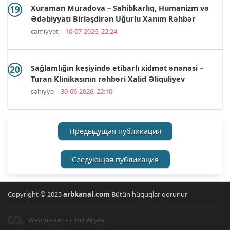
Xuraman Muradova – Sahibkarlıq, Humanizm və
Ədəbiyyatı Birləşdirən Uğurlu Xanım Rəhbər
cəmiyyət |
10-07-2026, 22:24
Sağlamlığın keşiyində etibarlı xidmət ənənəsi –
Turan Klinikasının rəhbəri Xalid Əliquliyev
səhiyyə |
30-06-2026, 22:10
Предыдущая публикация
Следующая публикация
Copyright © 2025
arbkanal.com
Bütün hüquqlar qorunur
Webmaster – Elmir Aliyev