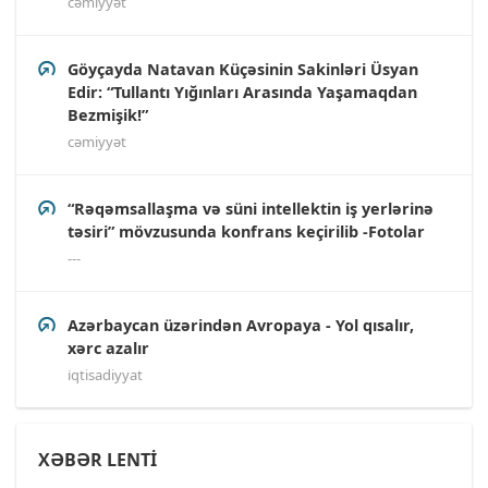
cəmiyyət
Göyçayda Natavan Küçəsinin Sakinləri Üsyan
Edir: “Tullantı Yığınları Arasında Yaşamaqdan
Bezmişik!”
cəmiyyət
“Rəqəmsallaşma və süni intellektin iş yerlərinə
təsiri” mövzusunda konfrans keçirilib -Fotolar
---
Azərbaycan üzərindən Avropaya - Yol qısalır,
xərc azalır
i̇qtisadiyyat
XƏBƏR LENTİ