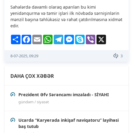
Sahələrdə davamlı olaraq aparılan bu kimi
yenidənqurma və təmir işləri ilk növbədə sərnişinlərin
mənzil başına təhlükəsiz və rahat çatdırılmasına xidmət
edir.
Share
Facebook
Email
WhatsApp
Telegram
Messenger
Skype
Viber
X
8-07-2025, 09:29
3
DAHA ÇOX XƏBƏR
Prezident Əfv Sərəncamı imzaladı - SİYAHI
gündəm / siyasət
Ucarda “Karyerada inkişaf naviqatoru” layihəsi
baş tutub