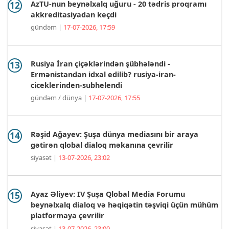
AzTU-nun beynəlxalq uğuru - 20 tədris proqramı
akkreditasiyadan keçdi
gündəm |
17-07-2026, 17:59
Rusiya İran çiçəklərindən şübhələndi -
Ermənistandan idxal edilib? rusiya-iran-
ciceklerinden-subhelendi
gündəm / dünya |
17-07-2026, 17:55
Rəşid Ağayev: Şuşa dünya mediasını bir araya
gətirən qlobal dialoq məkanına çevrilir
siyasət |
13-07-2026, 23:02
Ayaz Əliyev: IV Şuşa Qlobal Media Forumu
beynəlxalq dialoq və həqiqətin təşviqi üçün mühüm
platformaya çevrilir
siyasət |
13-07-2026, 23:00