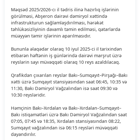
Məqsəd 2025/2026-cı il tədris ilinə hazırlıq işlərinin
görülməsi, Abşeron dairəvi dəmiryol xəttində
infrastrukturun sağlamlaşdırılması, hərəkət
təhlükəsizliyinin davamlı təmin edilməsi, qatarlarda
müəyyən təmir işlərinin aparılmasıdır.
Bununla əlaqədar olaraq 10 iyul 2025-ci il tarixindən
etibarən həftənin iş günlərində dairəvi marşrut üzrə
reyslərin sayı müvəqqəti olaraq 10 reys azaldılacaq.
Qrafikdən çıxarılan reyslər Bakı–Sumqayıt–Pirşağı–Bakı
xətti üzrə Sumqayıt stansiyasından saat 06:45, 10:35 və
11:30, Bakı Dəmiryol Vağzalından isə saat 09:30 və
10:30 reysləridir.
Həmçinin Bakı–Xırdalan və Bakı–Xırdalan–Sumqayıt–
Bakı istiqamətləri üzrə Bakı Dəmiryol Vağzalından saat
07:05, 07:45 və 18:35, Xırdalan stansiyasından 08:22,
Sumqayıt vağzalından isə 06:15 reysləri müvəqqəti
dayandırılır.