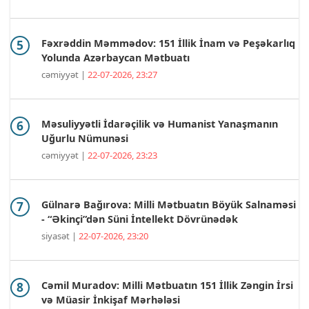
Fəxrəddin Məmmədov: 151 İllik İnam və Peşəkarlıq
Yolunda Azərbaycan Mətbuatı
cəmiyyət |
22-07-2026, 23:27
Məsuliyyətli İdarəçilik və Humanist Yanaşmanın
Uğurlu Nümunəsi
cəmiyyət |
22-07-2026, 23:23
Gülnarə Bağırova: Milli Mətbuatın Böyük Salnaməsi
- “Əkinçi”dən Süni İntellekt Dövrünədək
siyasət |
22-07-2026, 23:20
Cəmil Muradov: Milli Mətbuatın 151 İllik Zəngin İrsi
və Müasir İnkişaf Mərhələsi