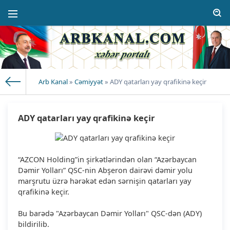
Arb Kanal
»
Cəmiyyət
» ADY qatarları yay qrafikinə keçir
ADY qatarları yay qrafikinə keçir
“AZCON Holding”in şirkətlərindən olan “Azərbaycan
Dəmir Yolları” QSC-nin Abşeron dairəvi dəmir yolu
marşrutu üzrə hərəkət edən sərnişin qatarları yay
qrafikinə keçir.
Bu barədə "Azərbaycan Dəmir Yolları" QSC-dən (ADY)
bildirilib.