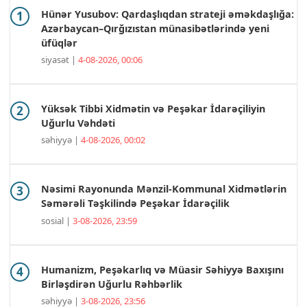
Hünər Yusubov: Qardaşlıqdan strateji əməkdaşlığa:
Azərbaycan–Qırğızıstan münasibətlərində yeni
üfüqlər
siyasət |
4-08-2026, 00:06
Yüksək Tibbi Xidmətin və Peşəkar İdarəçiliyin
Uğurlu Vəhdəti
səhiyyə |
4-08-2026, 00:02
Nəsimi Rayonunda Mənzil-Kommunal Xidmətlərin
Səmərəli Təşkilində Peşəkar İdarəçilik
sosial |
3-08-2026, 23:59
Humanizm, Peşəkarlıq və Müasir Səhiyyə Baxışını
Birləşdirən Uğurlu Rəhbərlik
səhiyyə |
3-08-2026, 23:56